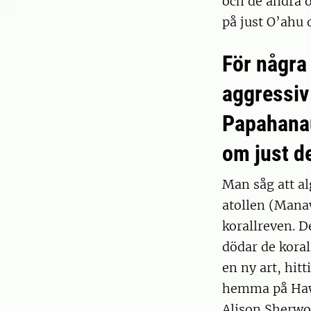
och de andra ö
på just O’ahu 
För några
aggressiv
Papahanau
om just d
Man såg att a
atollen (Mana
korallreven. D
dödar de koral
en ny art, hit
hemma på Hawai
Alison Sherwoo