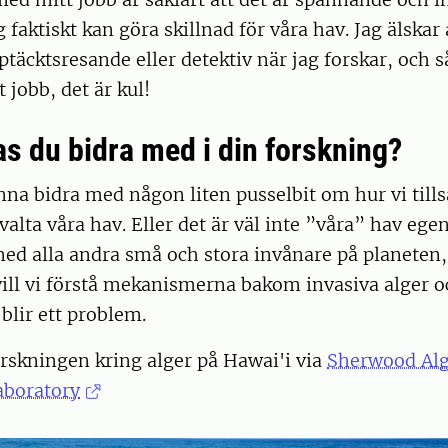
g faktiskt kan göra skillnad för våra hav. Jag älskar 
täcktsresande eller detektiv när jag forskar, och så
t jobb, det är kul!
s du bidra med i din forskning?
nna bidra med någon liten pusselbit om hur vi ti
alta våra hav. Eller det är väl inte ”våra” hav egen
ed alla andra små och stora invånare på planeten, 
vill vi förstå mekanismerna bakom invasiva alger o
 blir ett problem.
rskningen kring alger på Hawai'i via
Sherwood Alg
aboratory