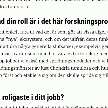
ria tumulosa.
d din roll är i det här forskningspr
lt enkelt lura ut vad det är som gör att vissa alger 
ina ”nya” ekosystem, och om det utifrån deras funk
 att dra några generella slutsatser, exempelvis g
 vissa arter som man bör vara extra försiktig med.
pp jobbar vi också med spridningsmodeller och vi
idningsmönster av just Chondria tumulosa och hur
p först och etablera sig om den skulle sprida sig ti
 roligaste i ditt jobb?
med mitt jobb är såklart att det är spännande och i