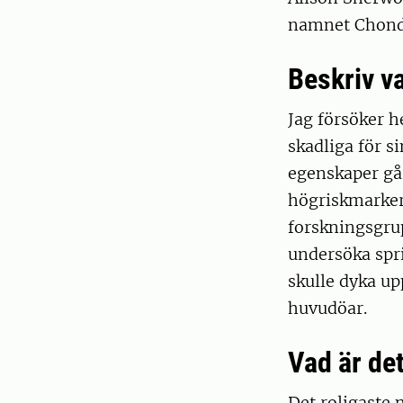
namnet Chond
Beskriv va
Jag försöker he
skadliga för s
egenskaper går
högriskmarkera
forskningsgru
undersöka spr
skulle dyka up
huvudöar.
Vad är det
Det roligaste 