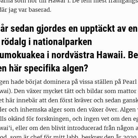
arna som hör till Hawai’i. De fem mest framgångsr
där jag var baserad.
 år sedan gjordes en upptäckt av en
 rödalg i nationalparken
mokuakea i nordvästra Hawaii. Be
en här specifika algen?
lgen hade börjat dominera på vissa ställen på Pea
wai). Den växer mycket tätt och bildar som mattor
et här innebär att den först kväver och sedan gansk
ler och inhemska alger som den växer över. Algen 
tills okänd för forskningen, och ingen vet om den e
'i, eller om den blivit introducerad från någon a
d, som är chef för mitt labb, beskrev den år 2020