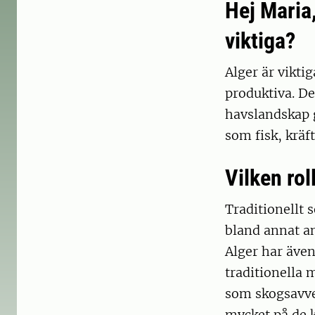
Hej Maria
viktiga?
Alger är vikti
produktiva. D
havslandskap g
som fisk, kräf
Vilken rol
Traditionellt s
bland annat a
Alger har även
traditionella 
som skogsavver
mycket på de k