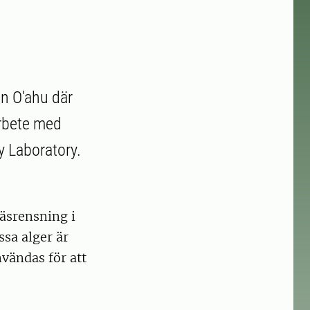
ön O'ahu där
arbete med
y Laboratory.
äsrensning i
ssa alger är
vändas för att