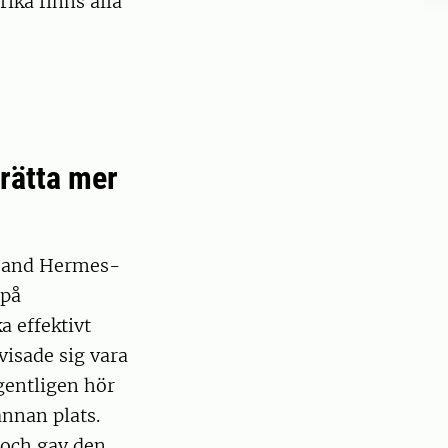
ika finns alla
rätta mer
rl and Hermes-
 på
a effektivt
visade sig vara
gentligen hör
nnan plats.
 och gav den