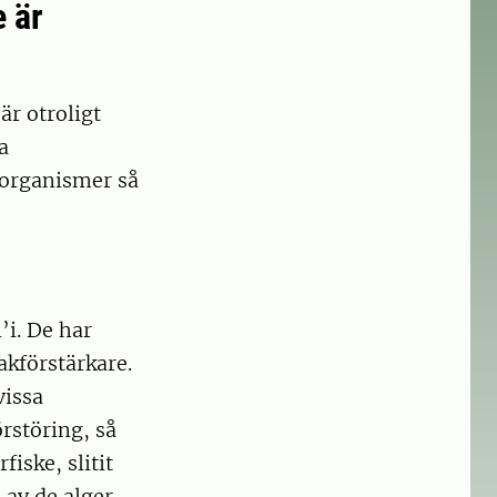
e är
är otroligt
a
 organismer så
’i. De har
kförstärkare.
vissa
rstöring, så
iske, slitit
 av de alger