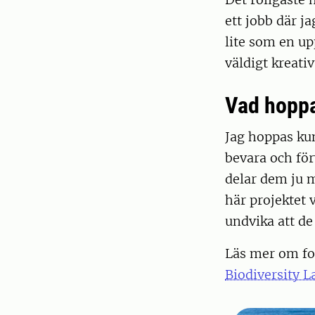
ett jobb där ja
lite som en upp
väldigt kreativ
Vad hoppa
Jag hoppas ku
bevara och förv
delar dem ju m
här projektet 
undvika att de
Läs mer om fo
Biodiversity L