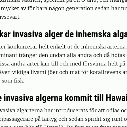
 mycket av för bara någon generation sedan har nu
avsevärt.
kar invasiva alger de inhemska alg
ter konkurrerar helt enkelt ut de inhemska arterna.
ominant tränger den undan alla andra och då hotas
ssa andra arter kan till och med försvinna helt på 
även viktiga livsmiljöer och mat för korallrevens a
 som fisk.
 invasiva algerna kommit till Hawai
vasiva algarterna har introducerats för att odlas o
ipassagerare på fartyg och sedan spridit sig runt