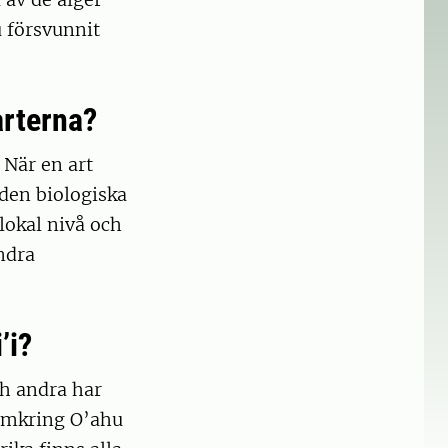
 försvunnit
arterna?
 När en art
 den biologiska
lokal nivå och
ndra
’i?
ch andra har
 omkring O’ahu