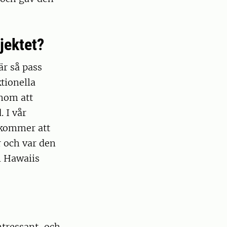
ojektet?
är så pass
tionella
enom att
 I vår
 kommer att
 och var den
ll Hawaiis
ntressant, och