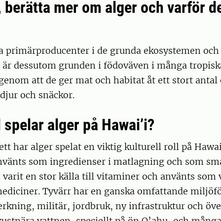
, berätta mer om alger och varför d
ga primärproducenter i de grunda ekosystemen och 
e är dessutom grunden i födoväven i många tropisk
enom att de ger mat och habitat åt ett stort antal
tdjur och snäckor.
l spelar alger på Hawai’i?
ett har alger spelat en viktig kulturell roll på Hawai
nvänts som ingredienser i matlagning och som sma
 varit en stor källa till vitaminer och använts som 
mediciner. Tyvärr har en ganska omfattande miljöfö
kning, militär, jordbruk, ny infrastruktur och överf
ustnära vattnen, speciellt på ön O’ahu, och många