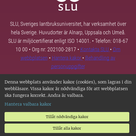
SLU, Sveriges lantbruksuniversitet, har verksamhet över
hela Sverige. Huvudorter är Alnarp, Uppsala och Umeå.
SLU är miljöcertifierat enligt ISO 14001. • Telefon: 018-67
10 00 • Org nr: 202100-2817 •
Kontakta SLU
•
Om
webbplatsen
•
Hantera kakor
•
Behandling av
personuppgifter
Denna webbplats använder kakor (cookies), som lagras i din
webbläsare. Vissa kakor är nödvändiga för att webbplatsen
ska fungera korrekt. Andra är valbara.
Hantera valbara kakor
Tillåt nödvändiga kakor
Tillåt alla kakor