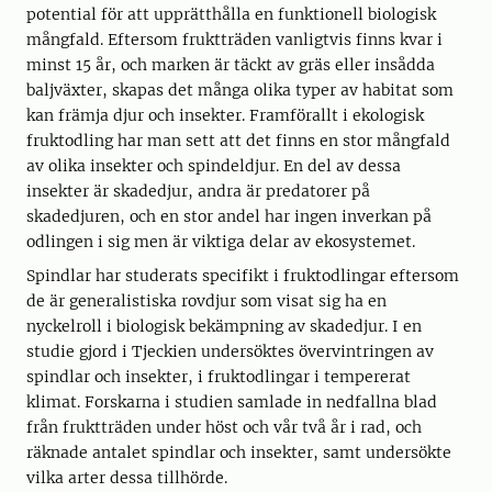
potential för att upprätthålla en funktionell biologisk
mångfald. Eftersom fruktträden vanligtvis finns kvar i
minst 15 år, och marken är täckt av gräs eller insådda
baljväxter, skapas det många olika typer av habitat som
kan främja djur och insekter. Framförallt i ekologisk
fruktodling har man sett att det finns en stor mångfald
av olika insekter och spindeldjur. En del av dessa
insekter är skadedjur, andra är predatorer på
skadedjuren, och en stor andel har ingen inverkan på
odlingen i sig men är viktiga delar av ekosystemet.
Spindlar har studerats specifikt i fruktodlingar eftersom
de är generalistiska rovdjur som visat sig ha en
nyckelroll i biologisk bekämpning av skadedjur. I en
studie gjord i Tjeckien undersöktes övervintringen av
spindlar och insekter, i fruktodlingar i tempererat
klimat. Forskarna i studien samlade in nedfallna blad
från fruktträden under höst och vår två år i rad, och
räknade antalet spindlar och insekter, samt undersökte
vilka arter dessa tillhörde.