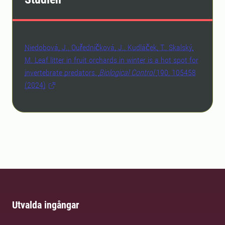
Niedobová, J., Ouředníčková, J., Kudláček, T., Skalský,
M. Leaf litter in fruit orchards in winter is a hot spot for
invertebrate predators.
Biological Control
190, 105458
(2024)
Utvalda ingångar