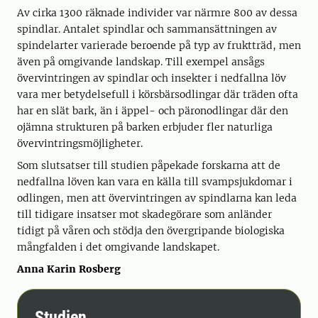
Av cirka 1300 räknade individer var närmre 800 av dessa
spindlar. Antalet spindlar och sammansättningen av
spindelarter varierade beroende på typ av fruktträd, men
även på omgivande landskap. Till exempel ansågs
övervintringen av spindlar och insekter i nedfallna löv
vara mer betydelsefull i körsbärsodlingar där träden ofta
har en slät bark, än i äppel- och päronodlingar där den
ojämna strukturen på barken erbjuder fler naturliga
övervintringsmöjligheter.
Som slutsatser till studien påpekade forskarna att de
nedfallna löven kan vara en källa till svampsjukdomar i
odlingen, men att övervintringen av spindlarna kan leda
till tidigare insatser mot skadegörare som anländer
tidigt på våren och stödja den övergripande biologiska
mångfalden i det omgivande landskapet.
Anna Karin Rosberg
Studien