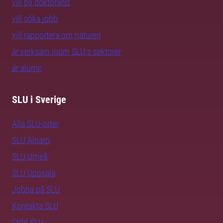
vill bli doktorand
vill söka jobb
vill rapportera om naturen
är verksam inom SLU:s sektorer
är alumn
SLU i Sverige
Alla SLU-orter
SLU Alnarp
SLU Umeå
SLU Uppsala
Jobba på SLU
Kontakta SLU
Stöd SLU