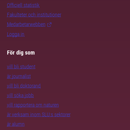
Officiell statistik
Fakulteter och institutioner
Medarbetarwebben
Logga in
För dig som
vill bli student
är journalist
vill bli doktorand
vill söka jobb
vill rapportera om naturen
är verksam inom SLU:s sektorer
är alumn