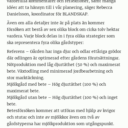
värdefulla kommentarer och reflektioner, samt många
idéer att ta hänsyn till i vår planering, säger Rebecca
Danielsson, koordinator för BLANDSKAP.
Även om alla detaljer inte är på plats än kommer
försöken att bestå av sex olika block om cirka tolv hektar
vardera. Varje block delas in i fyra olika strategier som
ska representera fyra olika gårdstyper:
Referens – Gården har inga djur och odlar ettåriga grödor
där odlingen är optimerad efter gårdens förutsättningar.
Nötproduktion med låg djurtäthet (50 %) och maximerat
bete. Växtodling med minimerad jordbearbetning och
stor marktäckning.
Mjölkgård med bete – Hög djurtäthet (100 %) och
maximerat bete.
Mjölkgård utan bete – Hög djurtäthet (100 %) och inget
bete.
Betesförsöken kommer att utföras med hjälp av kvigor
och stutar och inte av mjölkkor även om två av
gårdstyperna har mjölkproduktion som utgångspunkt.