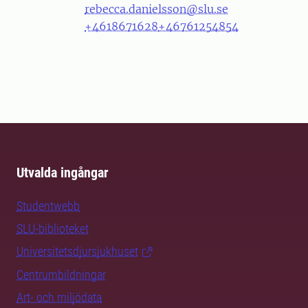
rebecca.danielsson@slu.se
+4618671628
+46761254854
Utvalda ingångar
Studentwebb
SLU-biblioteket
Universitetsdjursjukhuset
Centrumbildningar
Art- och miljödata