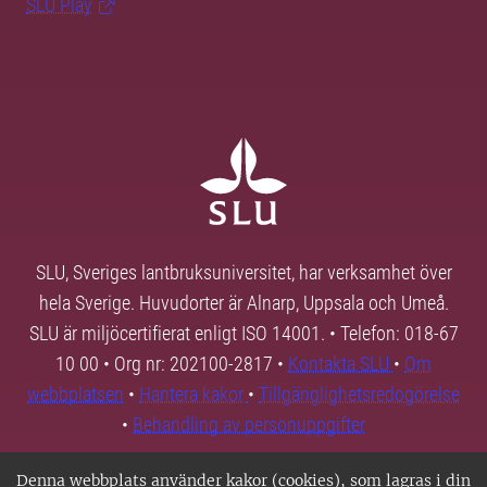
SLU Play
SLU, Sveriges lantbruksuniversitet, har verksamhet över
hela Sverige. Huvudorter är Alnarp, Uppsala och Umeå.
SLU är miljöcertifierat enligt ISO 14001. • Telefon: 018-67
10 00 • Org nr: 202100-2817 •
Kontakta SLU
•
Om
webbplatsen
•
Hantera kakor
•
Tillgänglighetsredogörelse
•
Behandling av personuppgifter
Denna webbplats använder kakor (cookies), som lagras i din