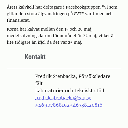
Årets kalvkoll har deltagare i Facebookgruppen "Vi som
gillar den stora älgvandringen på SVT" varit med och
finansierat.
Korna har kalvat mellan den 15 och 29 maj,
medelkalvningsdatum för området är 22 maj, vilket är
lite tidigare än ifjol då det var 25 maj.
Kontakt
Person
Fredrik Stenbacka, Försöksledare
fält
Laboratorier och tekniskt stöd
fredrik.stenbacka@slu.se
+46907868192
+46738120816