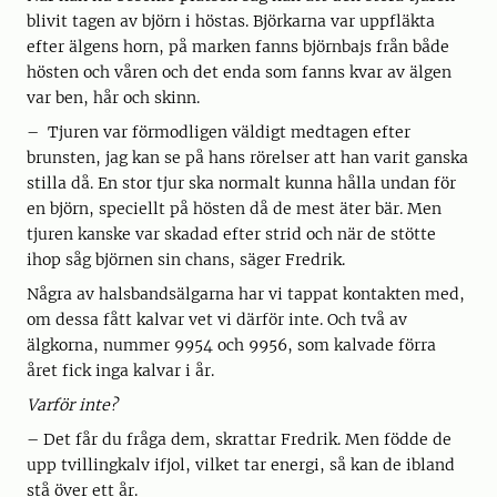
blivit tagen av björn i höstas. Björkarna var uppfläkta
efter älgens horn, på marken fanns björnbajs från både
hösten och våren och det enda som fanns kvar av älgen
var ben, hår och skinn.
– Tjuren var förmodligen väldigt medtagen efter
brunsten, jag kan se på hans rörelser att han varit ganska
stilla då. En stor tjur ska normalt kunna hålla undan för
en björn, speciellt på hösten då de mest äter bär. Men
tjuren kanske var skadad efter strid och när de stötte
ihop såg björnen sin chans, säger Fredrik.
Några av halsbandsälgarna har vi tappat kontakten med,
om dessa fått kalvar vet vi därför inte. Och två av
älgkorna, nummer 9954 och 9956, som kalvade förra
året fick inga kalvar i år.
Varför inte?
– Det får du fråga dem, skrattar Fredrik. Men födde de
upp tvillingkalv ifjol, vilket tar energi, så kan de ibland
stå över ett år.