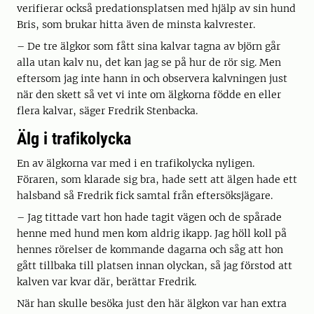
verifierar också predationsplatsen med hjälp av sin hund
Bris, som brukar hitta även de minsta kalvrester.
– De tre älgkor som fått sina kalvar tagna av björn går
alla utan kalv nu, det kan jag se på hur de rör sig. Men
eftersom jag inte hann in och observera kalvningen just
när den skett så vet vi inte om älgkorna födde en eller
flera kalvar, säger Fredrik Stenbacka.
Älg i trafikolycka
En av älgkorna var med i en trafikolycka nyligen.
Föraren, som klarade sig bra, hade sett att älgen hade ett
halsband så Fredrik fick samtal från eftersöksjägare.
– Jag tittade vart hon hade tagit vägen och de spårade
henne med hund men kom aldrig ikapp. Jag höll koll på
hennes rörelser de kommande dagarna och såg att hon
gått tillbaka till platsen innan olyckan, så jag förstod att
kalven var kvar där, berättar Fredrik.
När han skulle besöka just den här älgkon var han extra