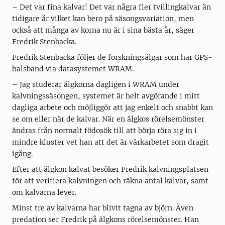
– Det var fina kalvar! Det var några fler tvillingkalvar än
tidigare år vilket kan bero på säsongsvariation, men
också att många av korna nu är i sina bästa år, säger
Fredrik Stenbacka.
Fredrik Stenbacka följer de forskningsälgar som har GPS-
halsband via datasystemet WRAM.
– Jag studerar älgkorna dagligen i WRAM under
kalvningssäsongen, systemet är helt avgörande i mitt
dagliga arbete och möjliggör att jag enkelt och snabbt kan
se om eller när de kalvar. När en älgkos rörelsemönster
ändras från normalt födosök till att börja röra sig in i
mindre kluster vet han att det är värkarbetet som dragit
igång.
Efter att älgkon kalvat besöker Fredrik kalvningsplatsen
för att verifiera kalvningen och räkna antal kalvar, samt
om kalvarna lever.
Minst tre av kalvarna har blivit tagna av björn. Även
predation ser Fredrik på älgkons rörelsemönster. Han