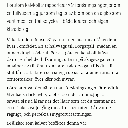
Förutom kalvkollar rapporterar vår forskningsingenjör om
en fullvuxen älgtjur som tagits av björn och en älgko som
varit med i en trafikolycka – både föraren och älgen
klarade sig!
Vi kallar dem Junseleälgarna, men just nu är få av dem
kvar i området. En är halvvägs till Borgafjäll, medan en
annan dragit söderut. För att göra en kalvkoll krävs
därför en hel del bilkörning, ofta in på skogsvägar som
smalnar av till ännu smalare traktorvägar tills du till
slut får ställa bilen och smyga de sista kilometrarna i tät
contortaskog, över kärr och myrar.
Förra året var det så torrt att forskningsingenjör Fredrik
Stenbacka fick avbryta eftersom det är omöjligt att
smyga sig på älgar när det låter som att du trampar på
corn flakes varje gång du sätter ner foten. I år var de
regnigt, och perfekta smygförutsättningar.
­13 älgkor som kalvat besöktes denna vår.