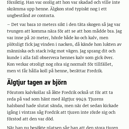
försiktig. Han var orolig att hon var skadad och ville inte
skrämma upp henne. Älgkon stod typiskt nog i ett
ungbestånd av contorta.
– Det var bara 10 meters sikt i den täta skogen så jag var
tvungen att komma nära för att se att hon mådde bra. Jag
var inne på 20 meter, hörde både ko och kalv, men
plötsligt fick jag vinden i nacken, då kände hon lukten av
människa och stack iväg mot vägen. Jag sprang dit och
kunde i alla fall observera hennes kalv som gick över.
Kon verkar otroligt nog röra sig normalt för tillfället,
men vi får hålla koll på henne, berättar Fredrik.
Älgtjur tagen av björn
Förutom kalvkollar så åkte Fredrik också ut för att ta
reda på vad som hänt med älgtjur 9949. Tjurens
halsband hade slutat sända, men när det sedan kickade
igång i vintras såg Fredrik att tjuren inte rörde sig och
förstod att den var död.
När han nu besökte platsen såg han att den stora tjuren