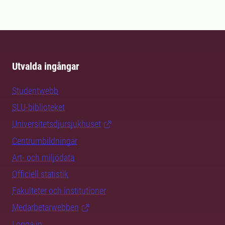
Utvalda ingångar
Studentwebb
SLU-biblioteket
Universitetsdjursjukhuset
Centrumbildningar
Art- och miljödata
Officiell statistik
Fakulteter och institutioner
Medarbetarwebben
Logga in