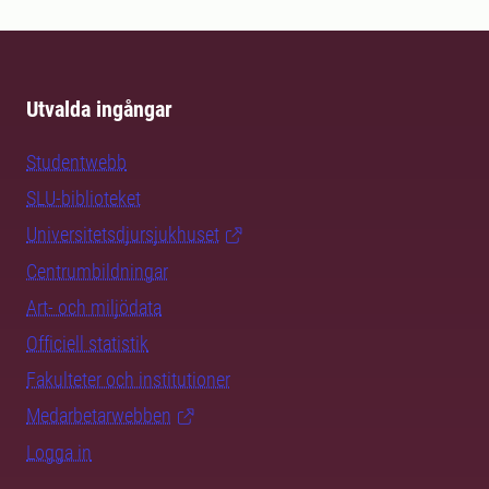
Utvalda ingångar
Studentwebb
SLU-biblioteket
Universitetsdjursjukhuset
Centrumbildningar
Art- och miljödata
Officiell statistik
Fakulteter och institutioner
Medarbetarwebben
Logga in