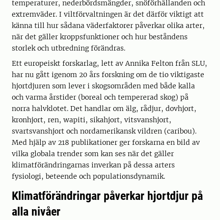
temperaturer, nederbördsmängder, snöförhållanden och
extremväder. I viltförvaltningen är det därför viktigt att
känna till hur sådana väderfaktorer påverkar olika arter,
när det gäller kroppsfunktioner och hur beståndens
storlek och utbredning förändras.
Ett europeiskt forskarlag, lett av Annika Felton från SLU,
har nu gått igenom 20 års forskning om de tio viktigaste
hjortdjuren som lever i skogsområden med både kalla
och varma årstider (boreal och tempererad skog) på
norra halvklotet. Det handlar om älg, rådjur, dovhjort,
kronhjort, ren, wapiti, sikahjort, vitsvanshjort,
svartsvanshjort och nordamerikansk vildren (caribou).
Med hjälp av 218 publikationer ger forskarna en bild av
vilka globala trender som kan ses när det gäller
klimatförändringarnas inverkan på dessa arters
fysiologi, beteende och populationsdynamik.
Klimatförändringar påverkar hjortdjur på
alla nivåer