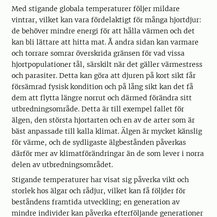
Med stigande globala temperaturer följer mildare
vintrar, vilket kan vara fördelaktigt för många hjortdjur:
de behöver mindre energi för att hålla värmen och det
kan bli lättare att hitta mat. Å andra sidan kan varmare
och torrare somrar överskrida gränsen för vad vissa
hjortpopulationer tål, särskilt när det gäller värmestress
och parasiter. Detta kan göra att djuren på kort sikt får
försämrad fysisk kondition och på lång sikt kan det få
dem att flytta längre norrut och därmed förändra sitt
utbredningsområde. Detta är till exempel fallet för
älgen, den största hjortarten och en av de arter som är
bäst anpassade till kalla klimat. Älgen är mycket känslig
för värme, och de sydligaste älgbestånden påverkas
därför mer av klimatförändringar än de som lever i norra
delen av utbredningsområdet.
Stigande temperaturer har visat sig påverka vikt och
storlek hos älgar och rådjur, vilket kan få följder för
beståndens framtida utveckling; en generation av
mindre individer kan påverka efterföljande generationer