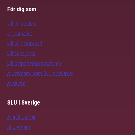
För dig som
vill bli student
är journalist
vill bli doktorand
vill söka jobb
vill rapportera om naturen
är verksam inom SLU:s sektorer
är alumn
SLU i Sverige
Alla SLU-orter
SLU Alnarp