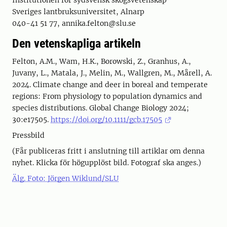
Institutionen för sydsvensk skogsvetenskap
Sveriges lantbruksuniversitet, Alnarp
040-41 51 77, annika.felton@slu.se
Den vetenskapliga artikeln
Felton, A.M., Wam, H.K., Borowski, Z., Granhus, A.,
Juvany, L., Matala, J., Melin, M., Wallgren, M., Mårell, A.
2024. Climate change and deer in boreal and temperate
regions: From physiology to population dynamics and
species distributions. Global Change Biology 2024;
30:e17505.
https://doi.org/10.1111/gcb.17505
Pressbild
(Får publiceras fritt i anslutning till artiklar om denna
nyhet. Klicka för högupplöst bild. Fotograf ska anges.)
Älg. Foto: Jörgen Wiklund/SLU