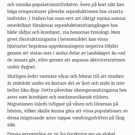
och minska populationstillväxten. Även på kort sikt kan
höga temperaturer påverka reproduktionen hos utsatta
individer. I Italien har man sett att riktigt varma somrar
omedelbart försämrar reproduktionsframgången hos
både rådjur och kronhjort, via honornas fysiologi. Men
givet förutsättningarna i hemområdet kan vissa
hjortarter begränsa uppvärmningens negativa följder
genom att vistas mer i andra delar av landskapet än vad
de annars gör, eller genom att anpassa aktivitetsrytmen
under dygnet.
Slutligen leder varmare vårar och höstar till att marken
är snötäckt under en kortare del av året och snön är inte
heller lika djup. Detta påverkar säsongsvandringarna hos
arter som kronhjort och nordamerikansk vildren.
Migrationen inleds tidigare på våren och försenas på
hösten, vilket skulle kunna göra att vissa populationer av
dessa migrerande arter tappar vandringsdriften på lång
sikt.
Denna genomgång av 20 års forskning ger en global