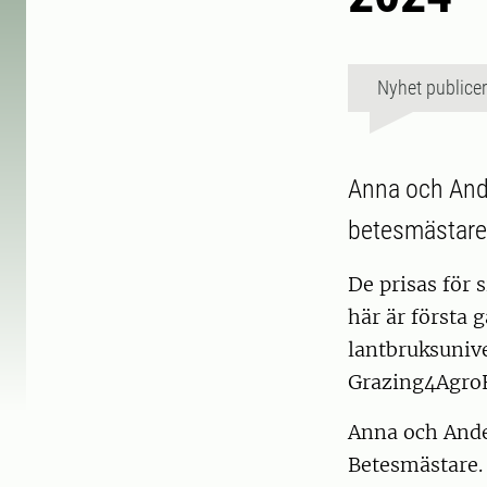
Nyhet publice
Anna och Ande
betesmästare
De prisas för 
här är första 
lantbruksuniv
Grazing4Agro
Anna och Ander
Betesmästare. 