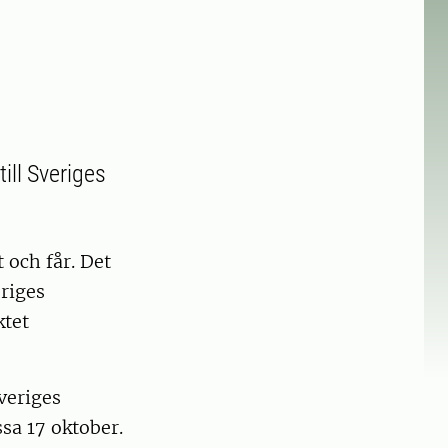
ill Sveriges
 och får. Det
eriges
ktet
veriges
sa 17 oktober.