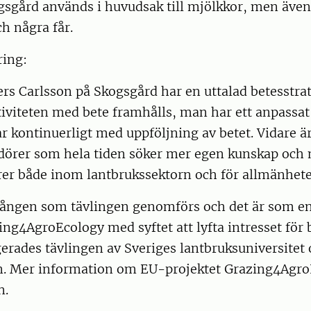
sgård används i huvudsak till mjölkkor, men även 
h några får.
ring:
s Carlsson på Skogsgård har en uttalad betesstrat
iviteten med bete framhålls, man har ett anpassat
r kontinuerligt med uppföljning av betet. Vidare 
örer som hela tiden söker mer egen kunskap och
rer både inom lantbrukssektorn och för allmänhete
 gången som tävlingen genomförs och det är som en
ing4AgroEcology med syftet att lyfta intresset för b
erades tävlingen av Sveriges lantbruksuniversitet
n. Mer information om EU-projektet Grazing4Agro
n.