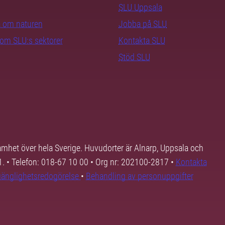
SLU Uppsala
ra om naturen
Jobba på SLU
nom SLU:s sektorer
Kontakta SLU
Stöd SLU
samhet över hela Sverige. Huvudorter är Alnarp, Uppsala och
01. • Telefon: 018-67 10 00 • Org nr: 202100-2817 •
Kontakta
lgänglighetsredogörelse
•
Behandling av personuppgifter