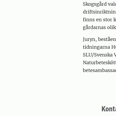
Skogsgård val
driftsinriktni
finns en stor 
gårdarnas olik
Juryn, beståe
tidningarna Hu
SLU/Svenska V
Naturbeteskött
betesambassad
Kont