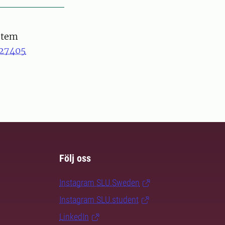
stem
27405
Följ oss
Instagram SLU.Sweden
Instagram SLU.student
LinkedIn