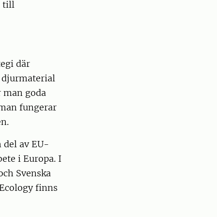
till
egi där
 djurmaterial
är man goda
 man fungerar
n.
 del av EU-
ete i Europa. I
 och Svenska
Ecology finns