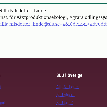
on
Nilla Nilsdotter-Linde
Inst. för växtproduktionsekologi, Agrara odlingssy
nilla.nilsdotter-linde@slu.se
+4618671431
+467066
m
SLU i Sverige
t
Alla SLU-orter
SLU Alnarp
rand
SLU Umeå