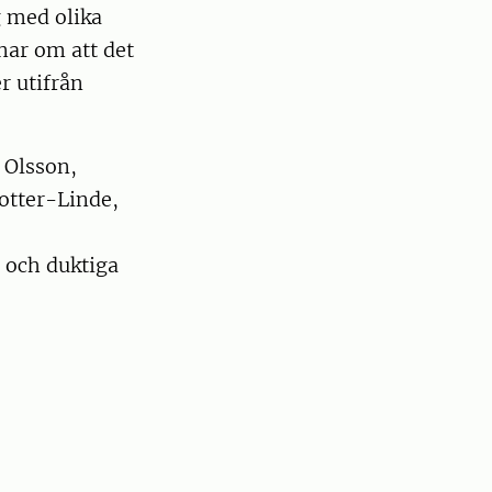
g med olika
tnar om att det
r utifrån
 Olsson,
otter-Linde,
a och duktiga