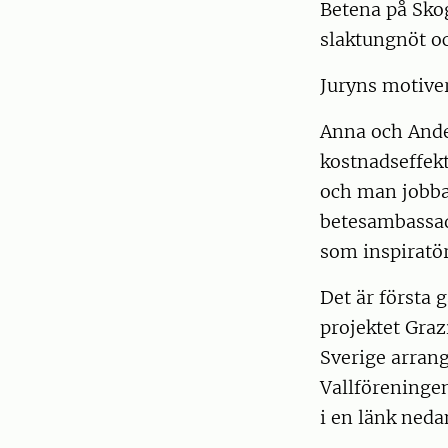
Betena på Skog
slaktungnöt oc
Juryns motive
Anna och Ander
kostnadseffekt
och man jobba
betesambassad
som inspiratö
Det är första
projektet Graz
Sverige arrang
Vallföreninge
i en länk neda