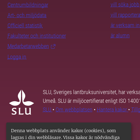
vill söka jobb
Centrumbildningar
vill rapporte
Art- och miljödata
är verksam i
Officiell statistik
är alumn
Fakulteter och institutioner
Medarbetarwebben
Logga in
SLU, Sveriges lantbruksuniversitet, har verk
Umeå. SLU är miljöcertifierat enligt ISO 140
SLU
•
Om webbplatsen
•
Hantera kakor
•
Til
Denna webbplats använder kakor (cookies), som
lagras i din webbläsare. Vissa kakor är nödvändiga