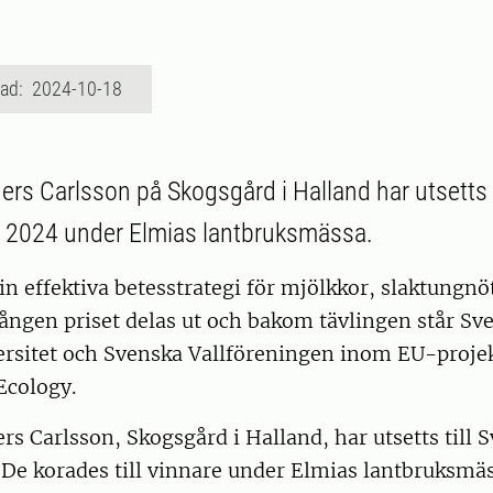
rad: 2024-10-18
rs Carlsson på Skogsgård i Halland har utsetts t
 2024 under Elmias lantbruksmässa.
sin effektiva betesstrategi för mjölkkor, slaktungnöt
gången priset delas ut och bakom tävlingen står Sv
ersitet och Svenska Vallföreningen inom EU-proje
Ecology.
s Carlsson, Skogsgård i Halland, har utsetts till S
De korades till vinnare under Elmias lantbruksmäs