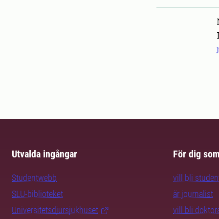
Pers
Utvalda ingångar
För dig so
Studentwebb
vill bli studen
SLU-biblioteket
är journalist
Universitetsdjursjukhuset
vill bli dokto