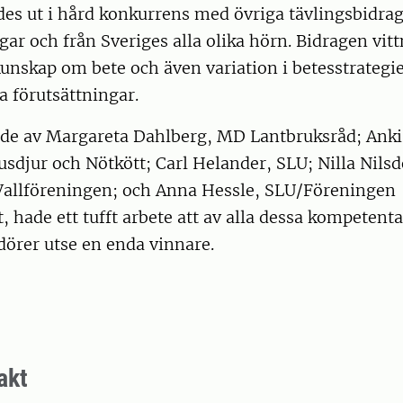
des ut i hård konkurrens med övriga tävlingsbidra
ngar och från Sveriges alla olika hörn. Bidragen vit
kunskap om bete och även variation i betesstrategie
a förutsättningar.
nde av Margareta Dahlberg, MD Lantbruksråd; Anki
sdjur och Nötkött; Carl Helander, SLU; Nilla Nilsd
allföreningen; och Anna Hessle, SLU/Föreningen
, hade ett tufft arbete att av alla dessa kompetent
örer utse en enda vinnare.
akt