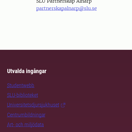
SLU Partnerskap Alnarp
partnerskapalnarp@slu.se
Utvalda ingångar
Studentwebb
SLU-biblioteket
Universitetsdjursjukhuset
Centrumbildningar
Art- och miljödata