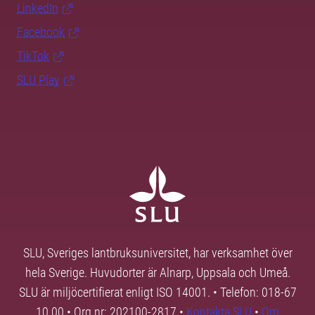
LinkedIn
Facebook
TikTok
SLU Play
SLU, Sveriges lantbruksuniversitet, har verksamhet över
hela Sverige. Huvudorter är Alnarp, Uppsala och Umeå.
SLU är miljöcertifierat enligt ISO 14001. • Telefon: 018-67
10 00 • Org nr: 202100-2817 •
Kontakta SLU
•
Om