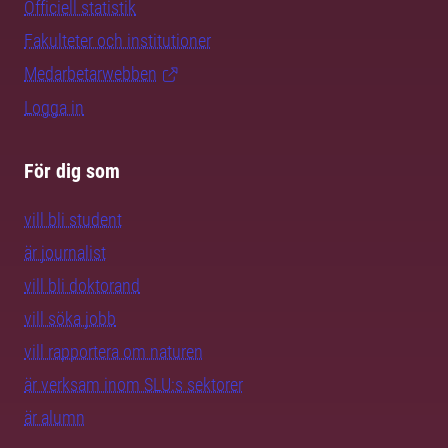
Officiell statistik
Fakulteter och institutioner
Medarbetarwebben
Logga in
För dig som
vill bli student
är journalist
vill bli doktorand
vill söka jobb
vill rapportera om naturen
är verksam inom SLU:s sektorer
är alumn