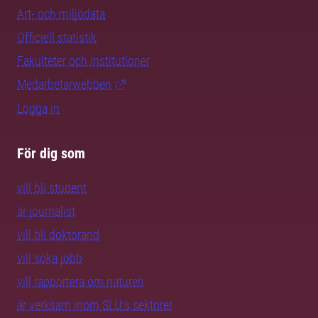
Art- och miljödata
Officiell statistik
Fakulteter och institutioner
Medarbetarwebben
Logga in
För dig som
vill bli student
är journalist
vill bli doktorand
vill söka jobb
vill rapportera om naturen
är verksam inom SLU:s sektorer