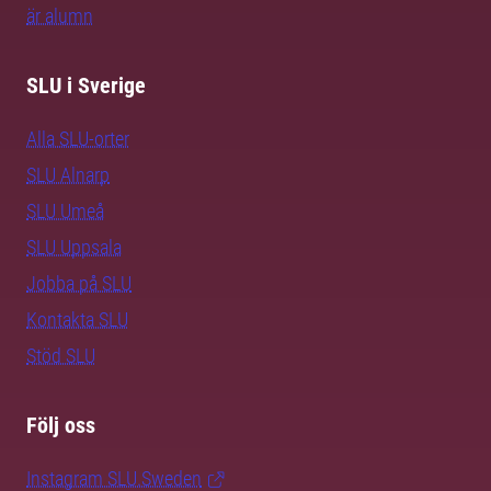
är alumn
SLU i Sverige
Alla SLU-orter
SLU Alnarp
SLU Umeå
SLU Uppsala
Jobba på SLU
Kontakta SLU
Stöd SLU
Följ oss
Instagram SLU.Sweden