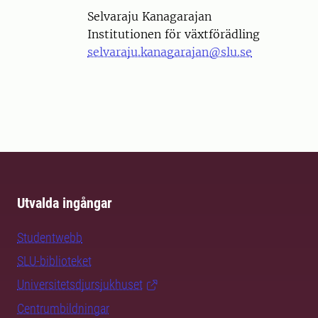
Person
Selvaraju Kanagarajan
Institutionen för växtförädling
selvaraju.kanagarajan@slu.se
Utvalda ingångar
Studentwebb
SLU-biblioteket
Universitetsdjursjukhuset
Centrumbildningar