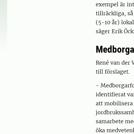
exempel är int
tillräckliga, 
(5-10 år) loka
säger Erik Öck
Medborgar
René van der W
till förslaget.
- Medborgarfo
identifierat va
att mobilisera
jordbrukssamh
samarbete med
öka medvetenh