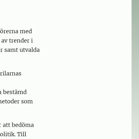
atörerna med
av trender i
ar samt utvalda
ärilarnas
en bestämd
 metoder som
ör att bedöma
litik. Till