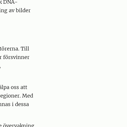
ik DNA-
ing av bilder
örerna. Till
r försvinner
,
lpa oss att
 regioner. Med
nnas i dessa
e övervakning.