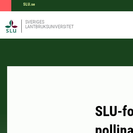
SLU.se
SVERIGES
LANTBRUKSUNIVERSITET
SLU-fo
pollin