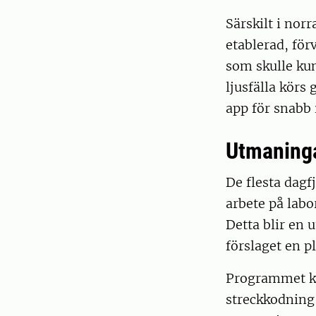
Särskilt i nor
etablerad, för
som skulle ku
ljusfälla körs
app för snabb i
Utmaninga
De flesta dagf
arbete på labo
Detta blir en 
förslaget en p
Programmet ko
streckkodning,