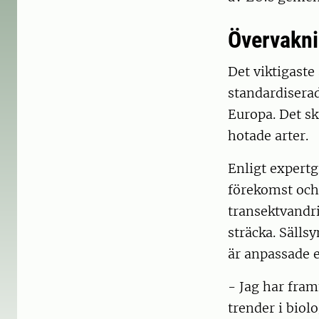
Övervakn
Det viktigaste
standardiserad
Europa. Det sk
hotade arter.
Enligt expertgr
förekomst och 
transektvandri
sträcka. Sälls
är anpassade ef
- Jag har fram
trender i biolo