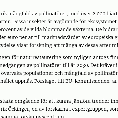
rik mångfald av pollinatörer, med över 2 000 biar
arter. Dessa insekter är avgörande för ekosystemet
 procent av de vilda blommande växterna. De bidra
der euro per år till marknadsvärdet av europeiska g
tydelse visar forskning att många av dessa arter mi
gen för naturrestaurering som nyligen antogs finns
edgången av pollinatörer till år 2030. Det kräver i s
övervaka populationer och mångfald av pollinatöre
t målet uppnås. Förslaget till EU-kommissionen är e
starta omgående för att kunna jämföra trender inn
Erik Öckinger, en av forskarna i expertgruppen, s
nsamma forskningscentrum.