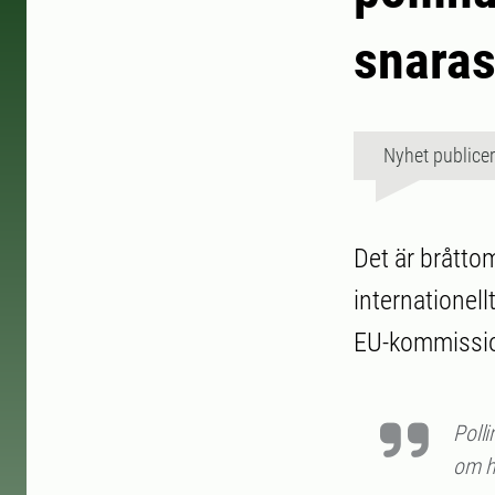
snaras
Nyhet publice
Det är bråttom
internationell
EU-kommissio
Polli
om hu