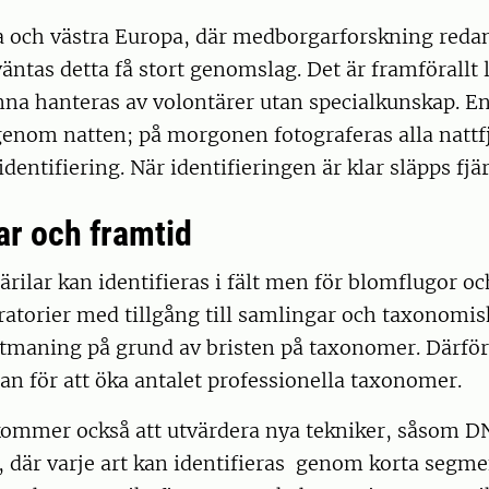
ra och västra Europa, där medborgarforskning redan
väntas detta få stort genomslag. Det är framförallt 
nna hanteras av volontärer utan specialkunskap. E
 genom natten; på morgonen fotograferas alla nattf
dentifiering. När identifieringen är klar släpps fjär
r och framtid
järilar kan identifieras i fält men för blomflugor oc
ratorier med tillgång till samlingar och taxonomisk
utmaning på grund av bristen på taxonomer. Därför
lan för att öka antalet professionella taxonomer.
mmer också att utvärdera nya tekniker, såsom D
 där varje art kan identifieras genom korta segme