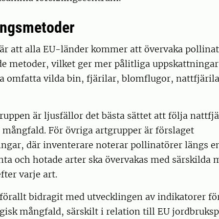
ingsmetoder
 är att alla EU-länder kommer att övervaka pollin
e metoder, vilket ger mer pålitliga uppskattningar 
a omfatta vilda bin, fjärilar, blomflugor, nattfjäril
uppen är ljusfällor det bästa sättet att följa nattfj
mångfald. För övriga artgrupper är förslaget
ngar, där inventerare noterar pollinatörer längs 
ynta och hotade arter ska övervakas med särskilda
ter varje art.
förallt bidragit med utvecklingen av indikatorer f
gisk mångfald, särskilt i relation till EU jordbrukspo