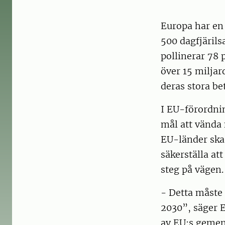
Europa har en 
500 dagfjärils
pollinerar 78
över 15 miljar
deras stora be
I EU-förordnin
mål att vända n
EU-länder ska 
säkerställa at
steg på vägen.
- Detta måste 
2030”, säger 
av EU:s geme