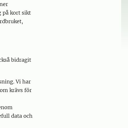
oner
 på kort sikt
ordbruket,
kså bidragit
ning. Vi har
 som krävs för
genom
full data och