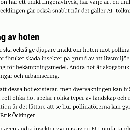
on har ett unikt fingeravtryck, har varje art en un
ecklingen går också snabbt när det gäller AI-tolkn
ng av hoten
ska också ge djupare insikt om hoten mot pollinat
rdbruket skada insekter på grund av att livsmiljöe
ing för bekämpningsmedel. Andra hot är skogsbruk
ingar och urbanisering.
 att dessa hot existerar, men övervakningen kan hjä
roll olika hot spelar i olika typer av landskap och
tion är det lättare att se hur pollinatörerna kan gy
 Erik Öckinger.
n även andra insekter gynnas av en EU-omfattand