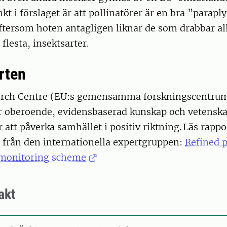
t i förslaget är att pollinatörer är en bra ”parapl
tersom hoten antagligen liknar de som drabbar all
flesta, insektsarter.
rten
earch Centre (EU:s gemensamma forskningscentru
er oberoende, evidensbaserad kunskap och vetensk
ör att påverka samhället i positiv riktning. Läs rap
 från den internationella expertgruppen:
Refined p
 monitoring scheme
akt