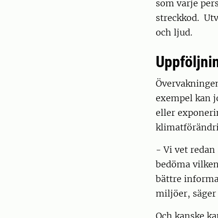
som varje pers
streckkod. Utv
och ljud.
Uppföljni
Övervakningen 
exempel kan jo
eller exponer
klimatförändr
- Vi vet redan
bedöma vilken 
bättre informa
miljöer, säger
Och kanske ka