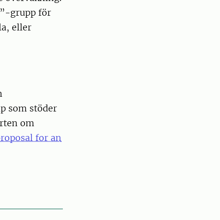
y”-grupp för
a, eller
m
ap som stöder
porten om
roposal for an