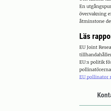
En utgångspunk
övervakning ef
åtminstone de 
Läs rappo
EU Joint Res
tillhandahåll
EU:s politik f
pollinatörerna
EU pollinator
Kont