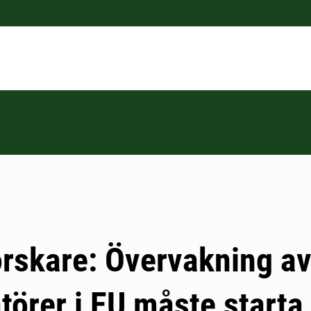
rskare: Övervakning a
atörer i EU måste starta