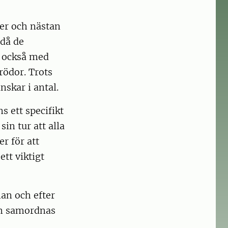
ter och nästan
 då de
r också med
rödor. Trots
nskar i antal.
 ett specifikt
in tur att alla
r för att
tt viktigt
an och efter
om samordnas