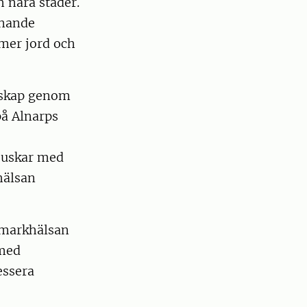
 nära städer.
anande
 mer jord och
dskap genom
på Alnarps
buskar med
hälsan
t markhälsan
 med
essera