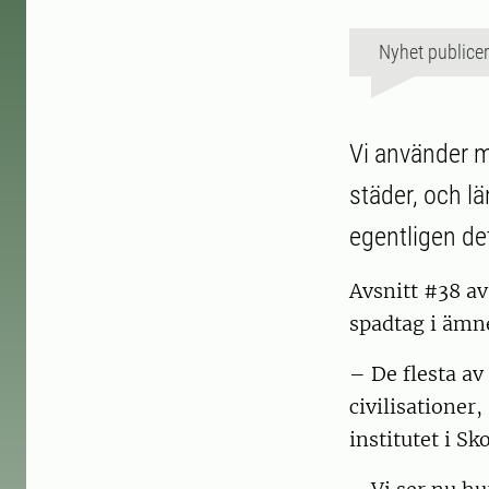
Nyhet publice
Vi använder m
städer, och lä
egentligen det
Avsnitt #38 av
spadtag i ämn
– De flesta av
civilisationer
institutet i Sk