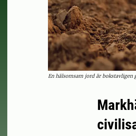
En hälsomsam jord är bokstavligen gr
Markhä
civilis