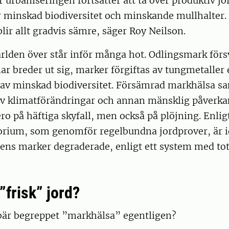
r urbaniseringen fortsätter att ta över produktiv j
 minskad biodiversitet och minskande mullhalter. 
lir allt gradvis sämre, säger Roy Neilson.
rlden över står inför många hot. Odlingsmark förs
ar breder ut sig, marker förgiftas av tungmetaller 
et av minskad biodiversitet. Försämrad markhälsa s
av klimatförändringar och annan mänsklig påverka
ro på häftiga skyfall, men också på plöjning. Enlig
rium, som genomför regelbundna jordprover, är 
ens marker degraderade, enligt ett system med tot
”frisk” jord?
är begreppet ”markhälsa” egentligen?