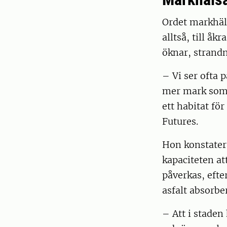
Ordet markhäls
alltså, till å
öknar, strandn
– Vi ser ofta 
mer mark som 
ett habitat fö
Futures.
Hon konstatera
kapaciteten a
påverkas, eft
asfalt absorbe
– Att i staden