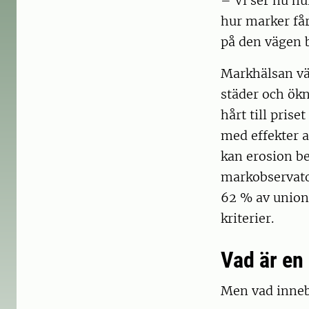
– Vi ser nu hu
hur marker får
på den vägen b
Markhälsan vä
städer och ökn
hårt till pris
med effekter 
kan erosion be
markobservato
62 % av union
kriterier.
Vad är en 
Men vad inneb