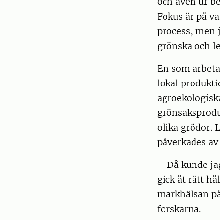
och även ur be
Fokus är på v
process, men 
grönska och le
En som arbeta
lokal produkti
agroekologisk
grönsaksprodu
olika grödor.
påverkades av
– Då kunde jag
gick åt rätt h
markhälsan på 
forskarna.