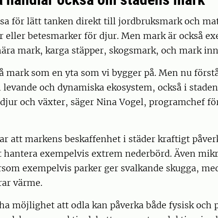
a för lätt tanken direkt till jordbruksmark och ma
krar eller betesmarker för djur. Men mark är också e
ära mark, karga stäpper, skogsmark, och mark inne
på mark som en yta som vi bygger på. Men nu först
levande och dynamiska ekosystem, också i staden
r djur och växter, säger Nina Vogel, programchef f
r att markens beskaffenhet i städer kraftigt påver
tt hantera exempelvis extrem nederbörd. Även mik
ersom exempelvis parker ger svalkande skugga, m
rar värme.
 ha möjlighet att odla kan påverka både fysisk och 