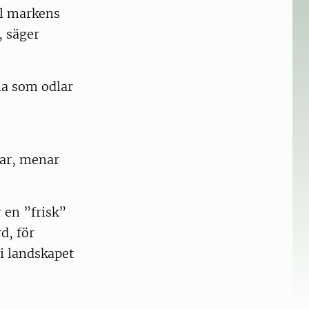
ill markens
, säger
na som odlar
lar, menar
r en ”frisk”
d, för
i landskapet