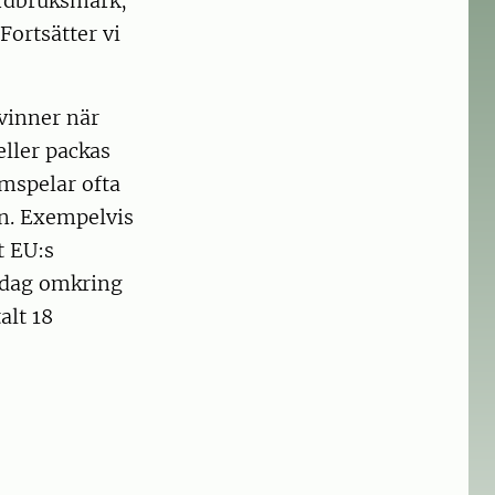
ordbruksmark,
Fortsätter vi
vinner när
eller packas
amspelar ofta
n. Exempelvis
t EU:s
idag omkring
alt 18