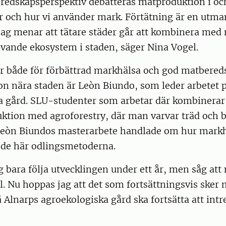
redskapsperspektiv debatteras matproduktion i och
ar och hur vi använder mark. Förtätning är en utm
jag menar att tätare städer går att kombinera med
vande ekosystem i staden, säger Nina Vogel.
r både för förbättrad markhälsa och god matbere
on nära staden är Leòn Biundo, som leder arbetet 
a gård. SLU-studenter som arbetar där kombinerar
ktion med agroforestry, där man varvar träd och 
 Leòn Biundos masterarbete handlade om hur mark
 de här odlingsmetoderna.
 bara följa utvecklingen under ett år, men såg at
åll. Nu hoppas jag att det som fortsättningsvis sker
Alnarps agroekologiska gård ska fortsätta att intr