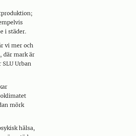
tproduktion;
xempelvis
 i städer.
år vi mer och
, där mark är
ör SLU Urban
kar
roklimatet
edan mörk
psykisk hälsa,