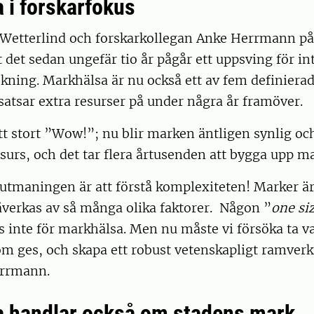
 i forskarfokus
Wetterlind och forskarkollegan Anke Herrmann på
t det sedan ungefär tio år pågår ett uppsving för in
kning. Markhälsa är nu också ett av fem definiera
atsar extra resurser på under några år framöver.
tt stort ”Wow!”; nu blir marken äntligen synlig och
esurs, och det tar flera årtusenden att bygga upp m
utmaningen är att förstå komplexiteten! Marker är 
verkas av så många olika faktorer. Någon ”
one siz
s inte för markhälsa. Men nu måste vi försöka ta v
m ges, och skapa ett robust vetenskapligt ramverk 
errmann.
 handlar också om stadens mark