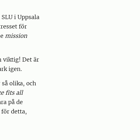
 SLU i Uppsala
tresset för
de
mission
 viktig! Det är
ark igen.
så olika, och
e fits all
ara på de
för detta,