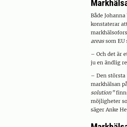
Markhälsa
Både Johanna 
konstaterar at
markhälsofors
areas
som EU s
– Och det är e
ju en ändlig r
– Den största 
markhälsan på
solution”
finn
möjligheter so
säger Anke H
Markhälsa