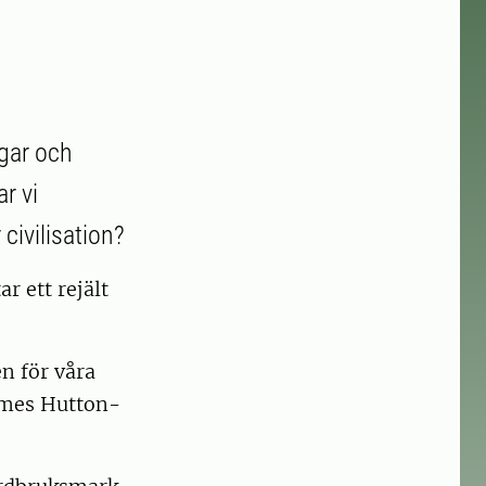
ägar och
r vi
civilisation?
r ett rejält
en för våra
James Hutton-