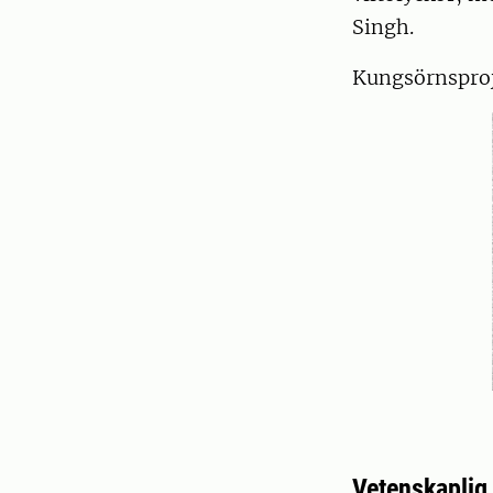
Singh.
Kungsörnsproj
Vetenskaplig 