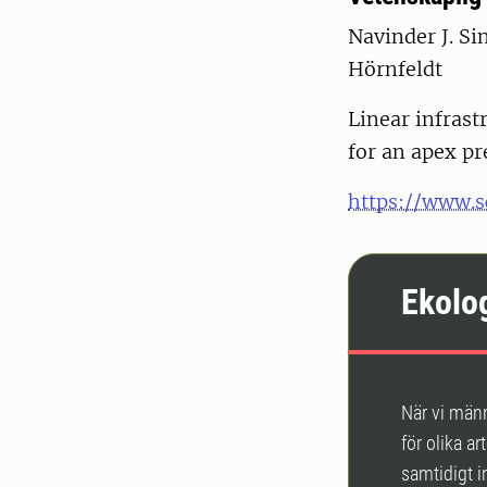
Navinder J. Si
Hörnfeldt
Linear infrast
for an apex p
https://www.s
Ekolog
När vi männ
för olika a
samtidigt i