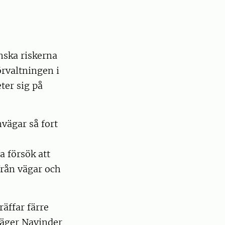
inska riskerna
örvaltningen i
ter sig på
nvägar så fort
a försök att
från vägar och
räffar färre
säger Navinder