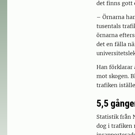
det finns gott
– Örnarna har 
tusentals trafi
örnarna efters
det en fälla n
universitetslek
Han förklarar 
mot skogen. Bl
trafiken iställe
5,5 gånger
Statistik från
dog i trafiken
inrapporterade