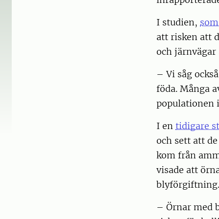
I studien,
som 
att risken att
och järnvägar 
– Vi såg också
föda. Många a
populationen i
I en
tidigare s
och sett att de
kom från ammun
visade att örn
blyförgiftning
– Örnar med bl