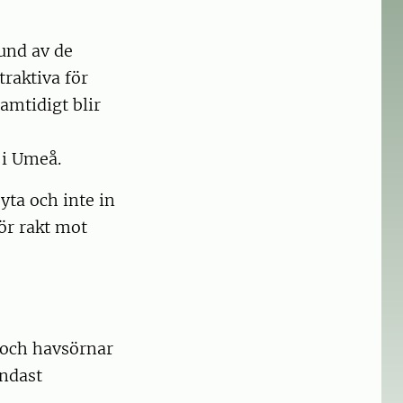
rund av de
traktiva för
amtidigt blir
U i Umeå.
yta och inte in
för rakt mot
r och havsörnar
endast