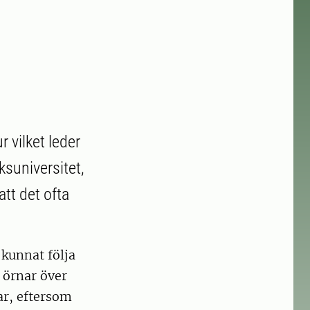
r vilket leder
uksuniversitet,
att det ofta
kunnat följa
 örnar över
ar, eftersom