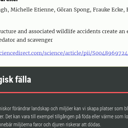
ngh, Michelle Etienne, Göran Spong, Frauke Ecke, 
ructure and associated wildlife accidents create an 
redator and scavenger
ciencedirect.com/science/article/pii/S004896972
isk fälla
iskor förändrar landskap och miljöer kan vi skapa platser som bli
rter. Det kan vara till exempel tillgången på föda eller värme som 
nnebär miljöerna faror och djuren riskerar att dödas.