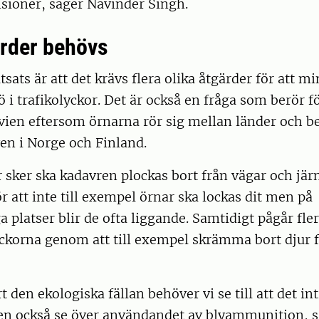
lisioner, säger Navinder Singh.
ärder behövs
sats är att det krävs flera olika åtgärder för att m
dö i trafikolyckor. Det är också en fråga som berör f
ien eftersom örnarna rör sig mellan länder och be
en i Norge och Finland.
r sker ska kadavren plockas bort från vägar och jär
r att inte till exempel örnar ska lockas dit men på
a platser blir de ofta liggande. Samtidigt pågår fler
yckorna genom att till exempel skrämma bort djur 
t den ekologiska fällan behöver vi se till att det int
men också se över användandet av blyammunition, 