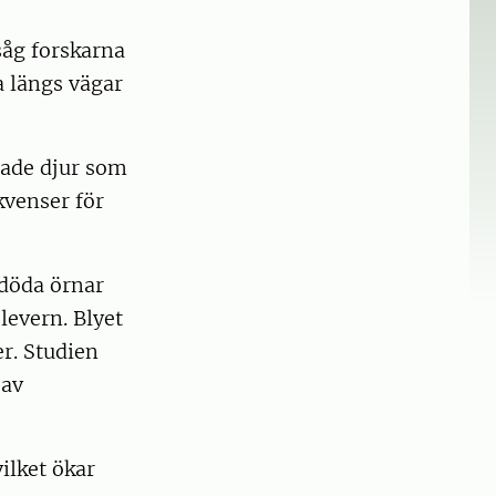
åg forskarna
a längs vägar
dade djur som
kvenser för
döda örnar
 levern. Blyet
r. Studien
 av
ilket ökar