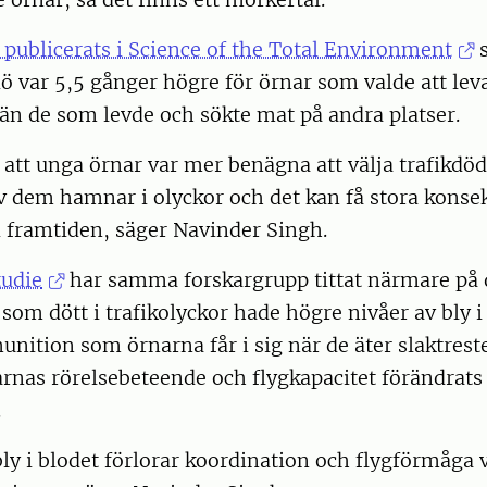
publicerats i Science of the Total Environment
s
 dö var 5,5 gånger högre för örnar som valde att lev
än de som levde och sökte mat på andra platser.
 att unga örnar var mer benägna att välja trafikdö
v dem hamnar i olyckor och det kan få stora konse
 framtiden, säger Navinder Singh.
tudie
har samma forskargrupp tittat närmare på 
 som dött i trafikolyckor hade högre nivåer av bly i
ition som örnarna får i sig när de äter slaktreste
arnas rörelsebeteende och flygkapacitet förändrats
.
y i blodet förlorar koordination och flygförmåga v