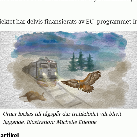
ektet har delvis finansierats av EU-programmet In
Örnar lockas till tågspår där trafikdödat vilt blivit
liggande. Illustration: Michelle Etienne
artikel