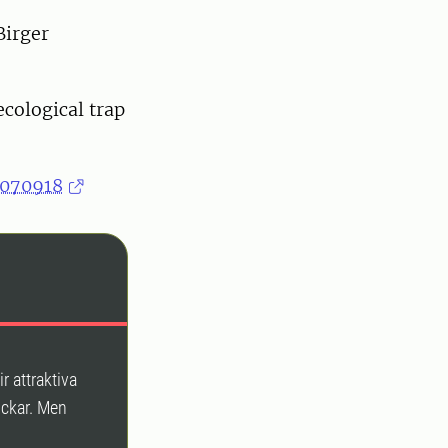
Birger
ecological trap
4070918
r attraktiva
lockar. Men