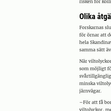
risken för kol
Olika åtg
Forskarnas slut
för örnar att 
hela Skandinav
samma sätt äv
När viltolycko
som möjligt fö
svårtillgänglig
minska viltol
järnvägar.
–För att få bor
viltolyckor, 