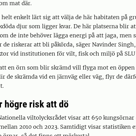
 om mat där.
helt enkelt lärt sig att välja de här habitaten på g
kdöda djur som ligger kvar. De här platserna blir at
om de inte behöver lägga energi på att jaga, men s
är de riskerar att bli påkörda, säger Navinder Singh,
tor vid institutionen för vilt, fisk och miljö på SL
att en örn som blir skrämd vill flyga mot en öppen 
ir de skrämda vid en järnväg eller väg, flyr de där
t.
 högre risk att dö
 Nationella viltolycksrådet visar att 650 kungsörna
 mellan 2010 och 2023. Samtidigt visar statistiken 
 örnar, så det finns ett mörkertal.