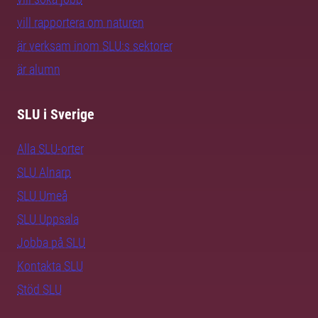
vill rapportera om naturen
är verksam inom SLU:s sektorer
är alumn
SLU i Sverige
Alla SLU-orter
SLU Alnarp
SLU Umeå
SLU Uppsala
Jobba på SLU
Kontakta SLU
Stöd SLU