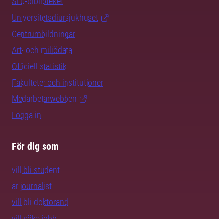
SLU-biblioteket
Universitetsdjursjukhuset
Centrumbildningar
Art- och miljödata
Officiell statistik
Fakulteter och institutioner
Medarbetarwebben
Logga in
För dig som
vill bli student
är journalist
vill bli doktorand
vill söka jobb