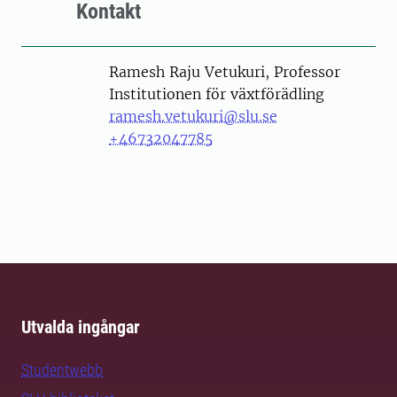
Kontakt
Person
Ramesh Raju Vetukuri, Professor
Institutionen för växtförädling
ramesh.vetukuri@slu.se
+46732047785
Utvalda ingångar
Studentwebb