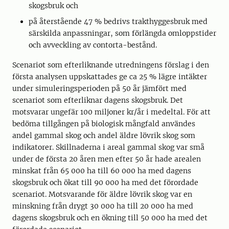
skogsbruk och
på återstående 47 % bedrivs trakthyggesbruk med
särskilda anpassningar, som förlängda omloppstider
och avveckling av contorta-bestånd.
Scenariot som efterliknande utredningens förslag i den
första analysen uppskattades ge ca 25 % lägre intäkter
under simuleringsperioden på 50 år jämfört med
scenariot som efterliknar dagens skogsbruk. Det
motsvarar ungefär 100 miljoner kr/år i medeltal. För att
bedöma tillgången på biologisk mångfald användes
andel gammal skog och andel äldre lövrik skog som
indikatorer. Skillnaderna i areal gammal skog var små
under de första 20 åren men efter 50 år hade arealen
minskat från 65 000 ha till 60 000 ha med dagens
skogsbruk och ökat till 90 000 ha med det förordade
scenariot. Motsvarande för äldre lövrik skog var en
minskning från drygt 30 000 ha till 20 000 ha med
dagens skogsbruk och en ökning till 50 000 ha med det