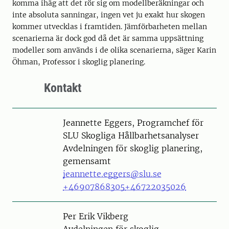
komma ihåg att det rör sig om modellberäkningar och
inte absoluta sanningar, ingen vet ju exakt hur skogen
kommer utvecklas i framtiden. Jämförbarheten mellan
scenarierna är dock god då det är samma uppsättning
modeller som används i de olika scenarierna, säger Karin
Öhman, Professor i skoglig planering.
Kontakt
Person
Jeannette Eggers, Programchef för
SLU Skogliga Hållbarhetsanalyser
Avdelningen för skoglig planering,
gemensamt
jeannette.eggers@slu.se
+46907868305
+46722035026
Person
Per Erik Vikberg