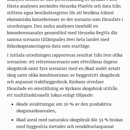
första analysen användes Heureka PlanVis och data från
stiftens egna beståndsregister för att beräkna främst
ekonomiska konsekvenser av det scenario som förordats i
utredningen. Den andra analysen innehöll en
konsekvensanalys genomförd med Heureka RegVis där
samma scenario tillämpades över hela landet med
Riksskogstaxeringens data som startläge.
I initiala utredningen rapporteras resultat från fem olika
scenarion: ett referensscenario som efterliknar dagens
skogsbruk samt fyra scenarier med en ökad andel avsatt
skog samt olika kombinationer av hyggesfritt skogsbruk
och anpassat trakthyggesbruk. Kyrkans utredare
förordade en omställning av kyrkans skogsbruk utifrån
ett multifunktionellt fokus enligt följande:
ökade avsättningar om 20 % av den produktiva
skogsmarksarealen,
ökad areal med naturnära skogsbruk där 33 % brukas
med hyggesfria metoder och renskötselanpassat