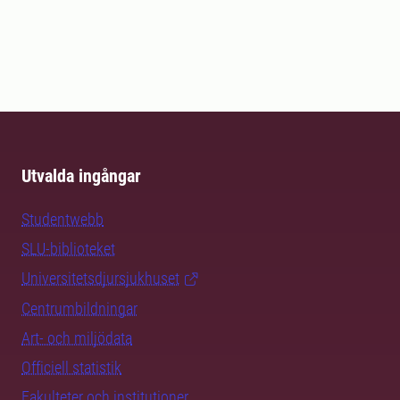
Utvalda ingångar
Studentwebb
SLU-biblioteket
Universitetsdjursjukhuset
Centrumbildningar
Art- och miljödata
Officiell statistik
Fakulteter och institutioner