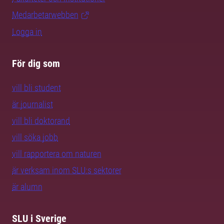
Medarbetarwebben
Logga in
För dig som
vill bli student
är journalist
vill bli doktorand
vill söka jobb
vill rapportera om naturen
är verksam inom SLU:s sektorer
är alumn
SLU i Sverige