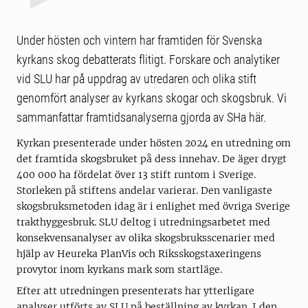
Under hösten och vintern har framtiden för Svenska
kyrkans skog debatterats flitigt. Forskare och analytiker
vid SLU har på uppdrag av utredaren och olika stift
genomfört analyser av kyrkans skogar och skogsbruk. Vi
sammanfattar framtidsanalyserna gjorda av SHa här.
Kyrkan presenterade under hösten 2024 en utredning om
det framtida skogsbruket på dess innehav. De äger drygt
400 000 ha fördelat över 13 stift runtom i Sverige.
Storleken på stiftens andelar varierar. Den vanligaste
skogsbruksmetoden idag är i enlighet med övriga Sverige
trakthyggesbruk. SLU deltog i utredningsarbetet med
konsekvensanalyser av olika skogsbruksscenarier med
hjälp av Heureka PlanVis och Riksskogstaxeringens
provytor inom kyrkans mark som startläge.
Efter att utredningen presenterats har ytterligare
analyser utförts av SLU på beställning av kyrkan. I den