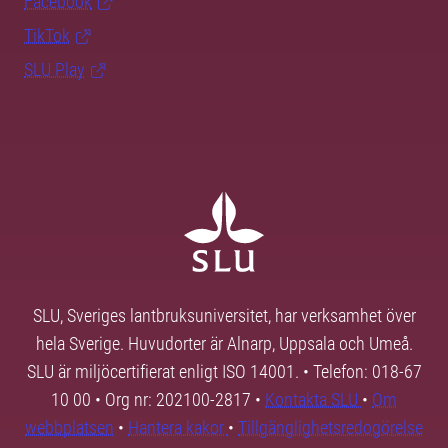
Facebook
TikTok
SLU Play
SLU, Sveriges lantbruksuniversitet, har verksamhet över
hela Sverige. Huvudorter är Alnarp, Uppsala och Umeå.
SLU är miljöcertifierat enligt ISO 14001. • Telefon: 018-67
10 00 • Org nr: 202100-2817 •
Kontakta SLU
•
Om
webbplatsen
•
Hantera kakor
•
Tillgänglighetsredogörelse