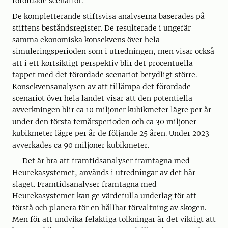
förordade scenariot.
De kompletterande stiftsvisa analyserna baserades på
stiftens beståndsregister. De resulterade i ungefär
samma ekonomiska konsekvens över hela
simuleringsperioden som i utredningen, men visar också
att i ett kortsiktigt perspektiv blir det procentuella
tappet med det förordade scenariot betydligt större.
Konsekvensanalysen av att tillämpa det förordade
scenariot över hela landet visar att den potentiella
avverkningen blir ca 10 miljoner kubikmeter lägre per år
under den första femårsperioden och ca 30 miljoner
kubikmeter lägre per år de följande 25 åren. Under 2023
avverkades ca 90 miljoner kubikmeter.
— Det är bra att framtidsanalyser framtagna med
Heurekasystemet, används i utredningar av det här
slaget. Framtidsanalyser framtagna med
Heurekasystemet kan ge värdefulla underlag för att
förstå och planera för en hållbar förvaltning av skogen.
Men för att undvika felaktiga tolkningar är det viktigt att