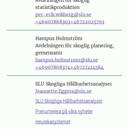
Avdelningen för skoglig
statistikproduktion
per-erik.wikberg@slu.se
+46907868303
+46722025703
Person
Hampus Holmström
Avdelningen för skoglig planering,
gemensamt
hampus.holmstrom@slu.se
+46907868374
+46727414584
SLU Skogliga Hållbarhetsanalyser
Jeannette.Eggers@slu.se
SLU Skogliga Hållbarhetsanalyser
Prenumerera på våra nyheter
Heurekasystemet