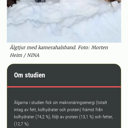
Älgtjur med kamerahalsband. Foto: Morten
Heim / NINA
Om studien
Älgarna i studien fick sin makronäringsenergi (totalt
intag av fett, kolhydrater och protein) främst från
kolhydrater (74,2 %), följt av protein (13,1 %) och fetter,
(12,7 %).