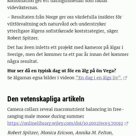
kombination ger ett näringsinnehåll som liknar
videväxternas.
- Resultaten från Norge ger oss värdefulla insikter för
viltförvaltning och naturvård och understryker
ytterligare älgens sofistikerade koststrategier, säger
Robert Spitzer.
Det har även inletts ett projekt med kameror på älgar i
Sverige, men det kommer ta ett par år innan det kommer
några resultat.
Hur ser då en typisk dag ut för en älg på ön Vega?
Se älgarnas egna bilder i videon
”En dag i en älgs liv”.
Den vetenskapliga artikeln
Camera collars reveal macronutrient balancing in free-
ranging male moose during summer
https://onlinelibrary.wiley.com/doi/10.1002/ece3.70192
Robert Spitzer, Monica Ericson, Annika M. Felton,