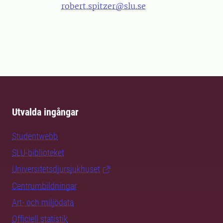
robert.spitzer@slu.se
Utvalda ingångar
Studentwebb
SLU-biblioteket
Universitetsdjursjukhuset
Centrumbildningar
Art- och miljödata
Officiell statistik