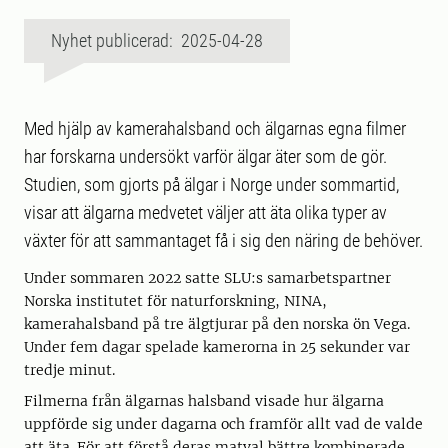
Nyhet publicerad: 2025-04-28
Med hjälp av kamerahalsband och älgarnas egna filmer
har forskarna undersökt varför älgar äter som de gör.
Studien, som gjorts på älgar i Norge under sommartid,
visar att älgarna medvetet väljer att äta olika typer av
växter för att sammantaget få i sig den näring de behöver.
Under sommaren 2022 satte SLU:s samarbetspartner
Norska institutet för naturforskning, NINA,
kamerahalsband på tre älgtjurar på den norska ön Vega.
Under fem dagar spelade kamerorna in 25 sekunder var
tredje minut.
Filmerna från älgarnas halsband visade hur älgarna
uppförde sig under dagarna och framför allt vad de valde
att äta. För att förstå deras matval bättre kombinerade