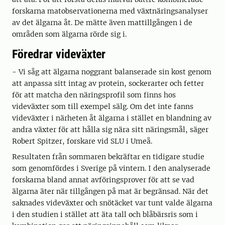
forskarna matobservationerna med växtnäringsanalyser
av det älgarna åt. De mätte även mattillgången i de
områden som älgarna rörde sig i.
Föredrar videväxter
- Vi såg att älgarna noggrant balanserade sin kost genom
att anpassa sitt intag av protein, sockerarter och fetter
för att matcha den näringsprofil som finns hos
videväxter som till exempel sälg. Om det inte fanns
videväxter i närheten åt älgarna i stället en blandning av
andra växter för att hålla sig nära sitt näringsmål, säger
Robert Spitzer, forskare vid SLU i Umeå.
Resultaten från sommaren bekräftar en tidigare studie
som genomfördes i Sverige på vintern. I den analyserade
forskarna bland annat avföringsprover för att se vad
älgarna äter när tillgången på mat är begränsad. När det
saknades videväxter och snötäcket var tunt valde älgarna
i den studien i stället att äta tall och blåbärsris som i