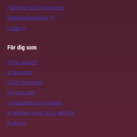
Fakulteter och institutioner
Medarbetarwebben
Logga in
För dig som
vill bli student
är journalist
vill bli doktorand
vill söka jobb
vill rapportera om naturen
är verksam inom SLU:s sektorer
är alumn