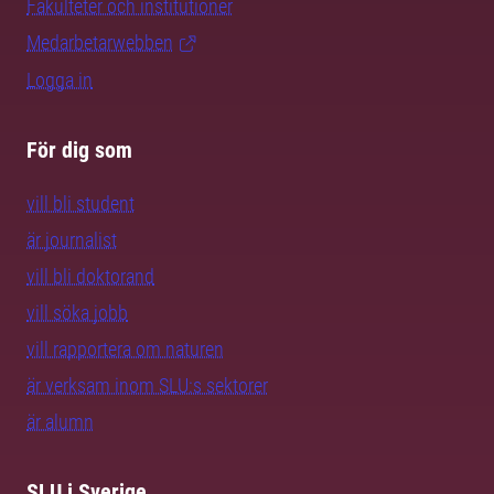
Fakulteter och institutioner
Medarbetarwebben
Logga in
För dig som
vill bli student
är journalist
vill bli doktorand
vill söka jobb
vill rapportera om naturen
är verksam inom SLU:s sektorer
är alumn
SLU i Sverige