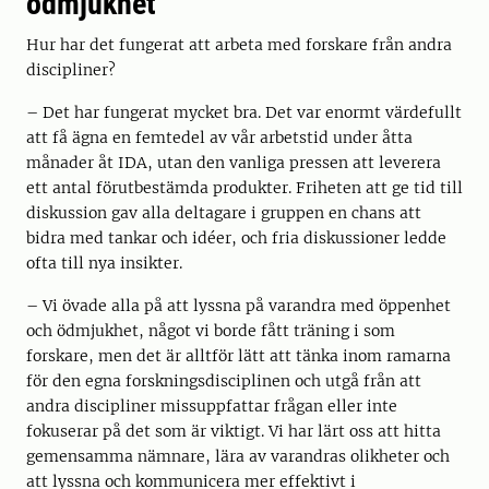
ödmjukhet
Hur har det fungerat att arbeta med forskare från andra
discipliner?
– Det har fungerat mycket bra. Det var enormt värdefullt
att få ägna en femtedel av vår arbetstid under åtta
månader åt IDA, utan den vanliga pressen att leverera
ett antal förutbestämda produkter. Friheten att ge tid till
diskussion gav alla deltagare i gruppen en chans att
bidra med tankar och idéer, och fria diskussioner ledde
ofta till nya insikter.
– Vi övade alla på att lyssna på varandra med öppenhet
och ödmjukhet, något vi borde fått träning i som
forskare, men det är alltför lätt att tänka inom ramarna
för den egna forskningsdisciplinen och utgå från att
andra discipliner missuppfattar frågan eller inte
fokuserar på det som är viktigt. Vi har lärt oss att hitta
gemensamma nämnare, lära av varandras olikheter och
att lyssna och kommunicera mer effektivt i