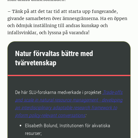
– Tänk på att det tar tid att starta upp fungerande,
givande samarbeten över ämnesgränserna. Ha en öppen
och ödmjuk inställning till andras kunskap och
infallsvinklar, och lyssna på varandra!
Natur förvaltas bättre med
tvärvetenskap
De här SLU-forskarna medverkade i projektet
Trade-offs
and scale in natural resource management - developing
an interdisciplinary adaptable research framework to
inform policy-relevant conversations
:
Elisabeth Bolund, Institutionen för akvatiska
resurser;