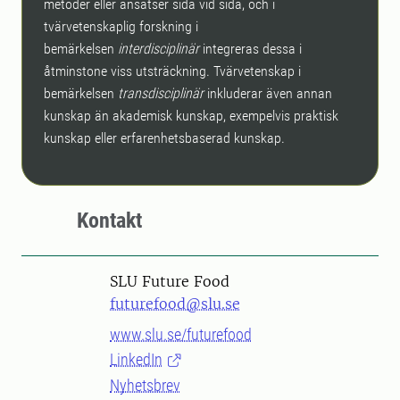
metoder eller ansatser sida vid sida, och i
tvärvetenskaplig forskning i
bemärkelsen
interdisciplinär
integreras dessa i
åtminstone viss utsträckning. Tvärvetenskap i
bemärkelsen
transdisciplinär
inkluderar även annan
kunskap än akademisk kunskap, exempelvis praktisk
kunskap eller erfarenhetsbaserad kunskap.
Kontakt
SLU Future Food
futurefood@slu.se
www.slu.se/futurefood
LinkedIn
Nyhetsbrev