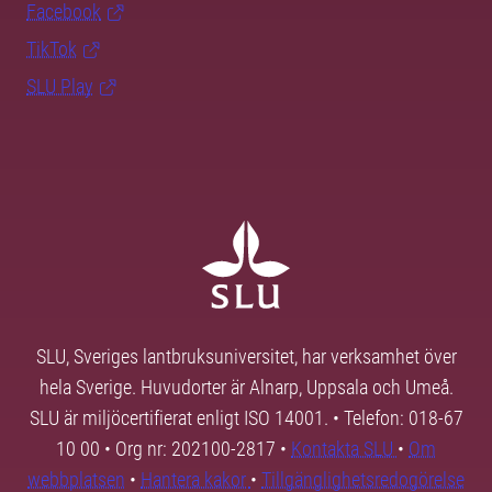
Facebook
TikTok
SLU Play
SLU, Sveriges lantbruksuniversitet, har verksamhet över
hela Sverige. Huvudorter är Alnarp, Uppsala och Umeå.
SLU är miljöcertifierat enligt ISO 14001. • Telefon: 018-67
10 00 • Org nr: 202100-2817 •
Kontakta SLU
•
Om
webbplatsen
•
Hantera kakor
•
Tillgänglighetsredogörelse