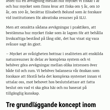
leder till en avvägning mellan hur mycket vi fiskar i år
och hur mycket som finns kvar att fiska om 5 år, om 10
år, om 100 år, berättar Elisabeth Bolund som är forskare
vid institutionen för akvatiska resurser på SLU.
Men att omsätta sådana avvägningar i praktiken, att
bestämma hur mycket fiske som är lagom för att behålla
livskraftiga bestånd på lång sikt, det har visat sig vara
svårare sagt än gjort.
– Mycket av svårigheten bottnar i realiteten att enskilda
naturresurser är delar av komplexa system och vi
behöver göra avvägningar mellan olika intressen över
både tid och rum. Vi behöver balansera vår önskan som
forskare att förstå hela det komplexa systemet innan vi
uttalar oss, mot behovet hos beslutsfattare att fatta
beslut om vad vi ska göra här och nu baserat på
tillgänglig kunskap.
Tre grundläggande koncept inom