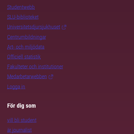
Studentwebb
SLU-biblioteket
Universitetsdjursjukhuset
Centrumbildningar
Art- och miljödata
Officiell statistik
Fakulteter och institutioner
Medarbetarwebben
Logga in
För dig som
vill bli student
är journalist