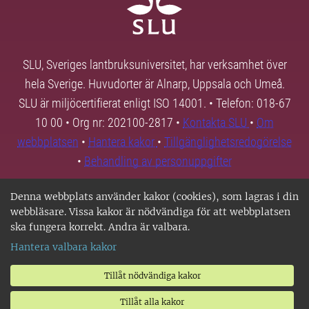
SLU, Sveriges lantbruksuniversitet, har verksamhet över
hela Sverige. Huvudorter är Alnarp, Uppsala och Umeå.
SLU är miljöcertifierat enligt ISO 14001. • Telefon: 018-67
10 00 • Org nr: 202100-2817 •
Kontakta SLU
•
Om
webbplatsen
•
Hantera kakor
•
Tillgänglighetsredogörelse
•
Behandling av personuppgifter
Denna webbplats använder kakor (cookies), som lagras i din
webbläsare. Vissa kakor är nödvändiga för att webbplatsen
ska fungera korrekt. Andra är valbara.
Hantera valbara kakor
Tillåt nödvändiga kakor
Tillåt alla kakor