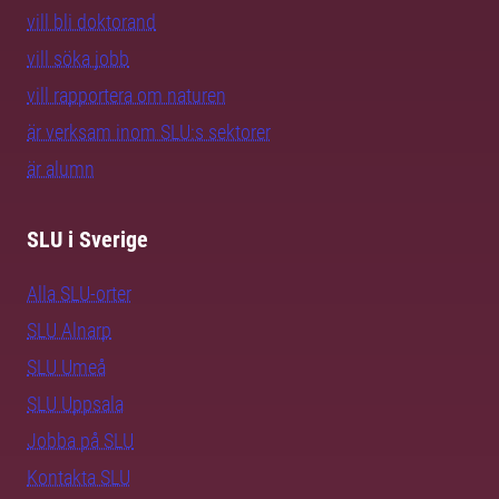
vill bli doktorand
vill söka jobb
vill rapportera om naturen
är verksam inom SLU:s sektorer
är alumn
SLU i Sverige
Alla SLU-orter
SLU Alnarp
SLU Umeå
SLU Uppsala
Jobba på SLU
Kontakta SLU