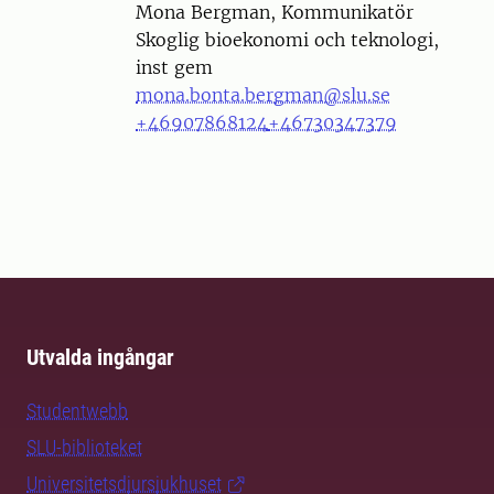
Person
Mona Bergman, Kommunikatör
Skoglig bioekonomi och teknologi,
inst gem
mona.bonta.bergman@slu.se
+46907868124
+46730347379
Utvalda ingångar
Studentwebb
SLU-biblioteket
Universitetsdjursjukhuset