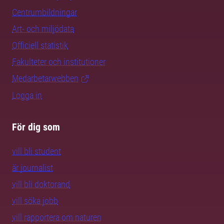
Centrumbildningar
Art- och miljödata
Officiell statistik
Fakulteter och institutioner
Medarbetarwebben
Logga in
För dig som
vill bli student
är journalist
vill bli doktorand
vill söka jobb
vill rapportera om naturen