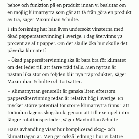
behov och funktion på en produkt innan vi beslutar om
en möjlig klimatnytta som går att få från göra en produkt
av trä, säger Maximilian Schulte.
I sin forskning har han även undersökt vinsterna med
ökad pappersåtervinning i Sverige. I dag återvinns 72
procent av allt papper. Om det skulle öka hur skulle det
påverka klimatet?
- Ökad pappersåtervinning ska är bara bra för klimatet
om det leder till att färre träd fälls. Men nyttan är
nästan lika stor om följden blir nya träprodukter, säger
Maximilian Schulte och fortsätter:
- Klimatnyttan generellt är ganska liten eftersom
pappersåtervinning redan är relativt hög i Sverige. En
mycket större potential för större klimatnytta finns i att
förändra dagens skogsbruk, genom att till exempel inför
längre rotationsperioder, säger Maximilian Schulte.
Hans avhandling visar hur komplicerad skog- och
klimatfrågan är. Men ger också ledning i hur vi bättre