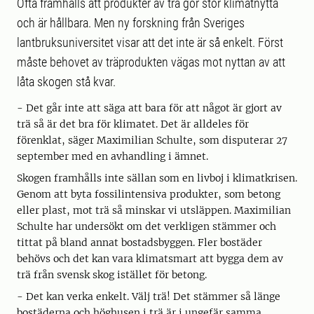
Ofta framhålls att produkter av trä gör stor klimatnytta
och är hållbara. Men ny forskning från Sveriges
lantbruksuniversitet visar att det inte är så enkelt. Först
måste behovet av träprodukten vägas mot nyttan av att
låta skogen stå kvar.
- Det går inte att säga att bara för att något är gjort av
trä så är det bra för klimatet. Det är alldeles för
förenklat, säger Maximilian Schulte, som disputerar 27
september med en avhandling i ämnet.
Skogen framhålls inte sällan som en livboj i klimatkrisen.
Genom att byta fossilintensiva produkter, som betong
eller plast, mot trä så minskar vi utsläppen. Maximilian
Schulte har undersökt om det verkligen stämmer och
tittat på bland annat bostadsbyggen. Fler bostäder
behövs och det kan vara klimatsmart att bygga dem av
trä från svensk skog istället för betong.
- Det kan verka enkelt. Välj trä! Det stämmer så länge
bostäderna och höghusen i trä är i ungefär samma