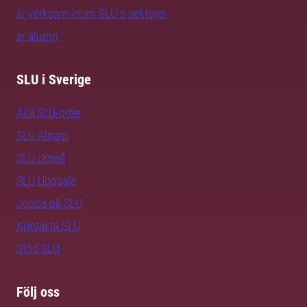
är verksam inom SLU:s sektorer
är alumn
SLU i Sverige
Alla SLU-orter
SLU Alnarp
SLU Umeå
SLU Uppsala
Jobba på SLU
Kontakta SLU
Stöd SLU
Följ oss