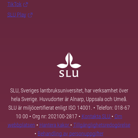
TikTok
SLU Play
SLU, Sveriges lantbruksuniversitet, har verksamhet över
hela Sverige. Huvudorter är Alnarp, Uppsala och Umeå.
SLU är miljöcertifierat enligt ISO 14001. • Telefon: 018-67
10 00 • Org nr: 202100-2817 •
Kontakta SLU
•
Om
webbplatsen
•
Hantera kakor
•
Tillgänglighetsredogörelse
•
Behandling av personuppgifter