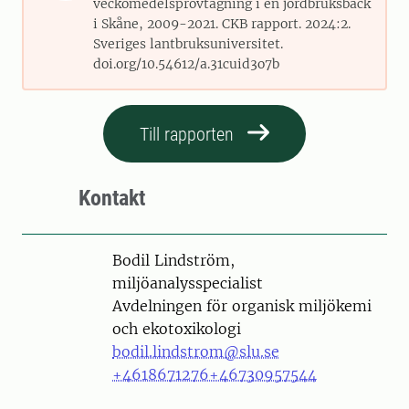
veckomedelsprovtagning i en jordbruksbäck
i Skåne, 2009-2021. CKB rapport. 2024:2.
Sveriges lantbruksuniversitet.
doi.org/10.54612/a.31cuid3o7b
Till rapporten
Kontakt
Person
Bodil Lindström,
miljöanalysspecialist
Avdelningen för organisk miljökemi
och ekotoxikologi
bodil.lindstrom@slu.se
+4618671276
+46730957544