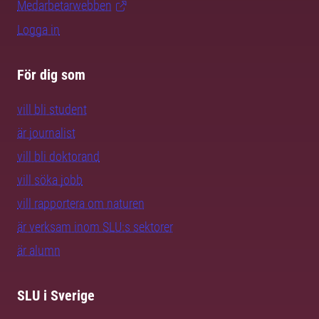
Medarbetarwebben
Logga in
För dig som
vill bli student
är journalist
vill bli doktorand
vill söka jobb
vill rapportera om naturen
är verksam inom SLU:s sektorer
är alumn
SLU i Sverige