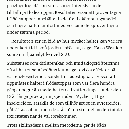
provtagning, där prover tas mer intensivt under
tillfälliga flödestoppar. Resultaten visar att prover tagna
i flödestoppar innehåller både fler bekämpningsmedel
och högre halter jämfört med veckomedelsprover tagna
under samma period.
– Resultaten ger en bild av hur mycket halter kan variera
under kort tid i små jordbruksbäckar, säger Kajsa Weslien
som är miljöanalytiker vid SLU.
Substanser som diflufenikan och imidakloprid återfinns
ofta i halter som bedöms kunna ge toxiska effekter på
vattenekosystemet, särskilt i flödestoppar. I vissa fall
uppmättes halter i flödestoppar som var flera hundra
gånger högre än medelhalterna i vattendraget under den
12 år långa provtagningsperioden. Mycket giftiga
insekticider, särskilt de som tillhör gruppen pyretroider,
påträffas sällan, men de står för en stor del av den totala
toxiciteten när de väl förekommer.
Trots skillnaderna mellan metoderna ger de båda