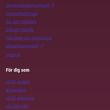
Universitetsdjursjukhuset
Centrumbildningar
Art- och miljödata
Officiell statistik
Fakulteter och institutioner
Medarbetarwebben
Logga in
För dig som
vill bli student
är journalist
vill bli doktorand
vill söka jobb