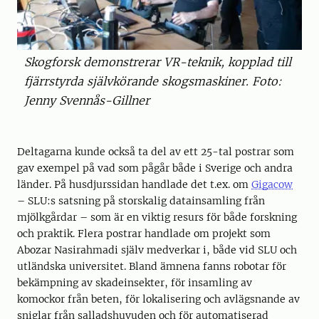
Skogforsk demonstrerar VR-teknik, kopplad till
fjärrstyrda självkörande skogsmaskiner. Foto:
Jenny Svennås-Gillner
Deltagarna kunde också ta del av ett 25-tal postrar som
gav exempel på vad som pågår både i Sverige och andra
länder. På husdjurssidan handlade det t.ex. om
Gigacow
– SLU:s satsning på storskalig datainsamling från
mjölkgårdar – som är en viktig resurs för både forskning
och praktik. Flera postrar handlade om projekt som
Abozar Nasirahmadi själv medverkar i, både vid SLU och
utländska universitet. Bland ämnena fanns robotar för
bekämpning av skadeinsekter, för insamling av
komockor från beten, för lokalisering och avlägsnande av
sniglar från salladshuvuden och för automatiserad