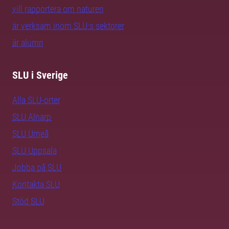
vill rapportera om naturen
är verksam inom SLU:s sektorer
är alumn
SLU i Sverige
Alla SLU-orter
SLU Alnarp
SLU Umeå
SLU Uppsala
Jobba på SLU
Kontakta SLU
Stöd SLU