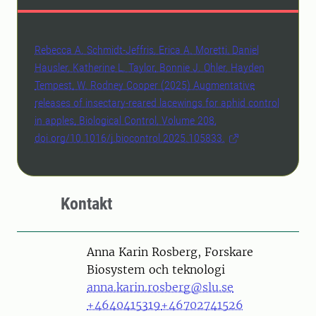
Rebecca A. Schmidt-Jeffris, Erica A. Moretti, Daniel
Hausler, Katherine L. Taylor, Bonnie J. Ohler, Hayden
Tempest, W. Rodney Cooper (2025) Augmentative
releases of insectary-reared lacewings for aphid control
in apples, Biological Control, Volume 208,
doi.org/10.1016/j.biocontrol.2025.105833.
Kontakt
Person
Anna Karin Rosberg, Forskare
Biosystem och teknologi
anna.karin.rosberg@slu.se
+4640415319
+46702741526