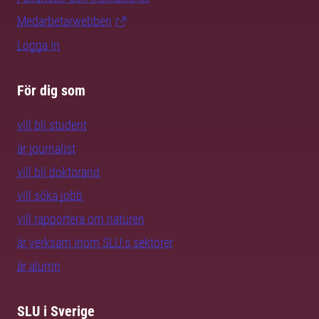
Medarbetarwebben
Logga in
För dig som
vill bli student
är journalist
vill bli doktorand
vill söka jobb
vill rapportera om naturen
är verksam inom SLU:s sektorer
är alumn
SLU i Sverige