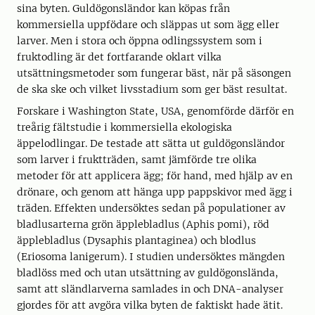
sina byten. Guldögonsländor kan köpas från
kommersiella uppfödare och släppas ut som ägg eller
larver. Men i stora och öppna odlingssystem som i
fruktodling är det fortfarande oklart vilka
utsättningsmetoder som fungerar bäst, när på säsongen
de ska ske och vilket livsstadium som ger bäst resultat.
Forskare i Washington State, USA, genomförde därför en
treårig fältstudie i kommersiella ekologiska
äppelodlingar. De testade att sätta ut guldögonsländor
som larver i fruktträden, samt jämförde tre olika
metoder för att applicera ägg; för hand, med hjälp av en
drönare, och genom att hänga upp pappskivor med ägg i
träden. Effekten undersöktes sedan på populationer av
bladlusarterna grön äpplebladlus (Aphis pomi), röd
äpplebladlus (Dysaphis plantaginea) och blodlus
(Eriosoma lanigerum). I studien undersöktes mängden
bladlöss med och utan utsättning av guldögonslända,
samt att sländlarverna samlades in och DNA-analyser
gjordes för att avgöra vilka byten de faktiskt hade ätit.