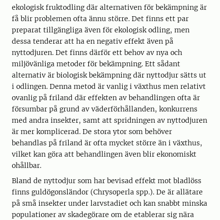
ekologisk fruktodling där alternativen för bekämpning är
få blir problemen ofta ännu större. Det finns ett par
preparat tillgängliga även för ekologisk odling, men
dessa tenderar att ha en negativ effekt även på
nyttodjuren. Det finns därför ett behov av nya och
miljövänliga metoder för bekämpning. Ett sådant
alternativ är biologisk bekämpning där nyttodjur sätts ut
i odlingen. Denna metod är vanlig i växthus men relativt
ovanlig på friland där effekten av behandlingen ofta är
försumbar på grund av väderförhållanden, konkurrens
med andra insekter, samt att spridningen av nyttodjuren
är mer komplicerad. De stora ytor som behöver
behandlas på friland är ofta mycket större än i växthus,
vilket kan göra att behandlingen även blir ekonomiskt
ohållbar.
Bland de nyttodjur som har bevisad effekt mot bladlöss
finns guldögonsländor (Chrysoperla spp.). De är allätare
på små insekter under larvstadiet och kan snabbt minska
populationer av skadegörare om de etablerar sig nära