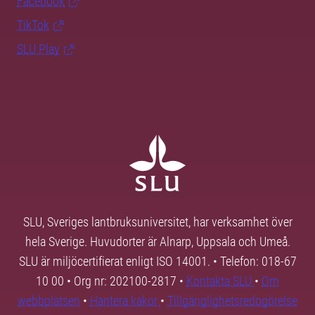
Facebook
TikTok
SLU Play
SLU, Sveriges lantbruksuniversitet, har verksamhet över
hela Sverige. Huvudorter är Alnarp, Uppsala och Umeå.
SLU är miljöcertifierat enligt ISO 14001. • Telefon: 018-67
10 00 • Org nr: 202100-2817 •
Kontakta SLU
•
Om
webbplatsen
•
Hantera kakor
•
Tillgänglighetsredogörelse