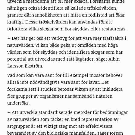
utveckla metoderna att bli mer exakta. Forskarna kunde
nämligen också identifiera så kallade tröskelvärden,
gränser där sannolikheten att hitta en rödlistad art ökar
kraftigt. Dessa tröskelvärden kan användas för att
prioritera vilka skogar som bör skyddas eller restaureras.
– Det här ger oss ett verktyg för att vara mer träffsäkra i
naturvården. Vi kan både peka ut områden med höga
värden som bör skyddas och identifiera skogar som har
potential att utvecklas med rätt åtgärder, säger Albin
Larsson Ekström.
Vad som kan vara sant för till exempel mossor behöver
alltså inte nödvändigtvis vara sant för lavar. Det
forskarna sett i studien betonar vikten av att inkludera
fler grupper av organismer när samband i naturen
undersöks.
– Att utveckla standardiserade metoder för bedömningar
av naturvärden som täcker en bred representation av
artgrupper är ett viktigt steg mot att effektivisera
bevarandet av den biologiska mångfalden, säger Jörgen