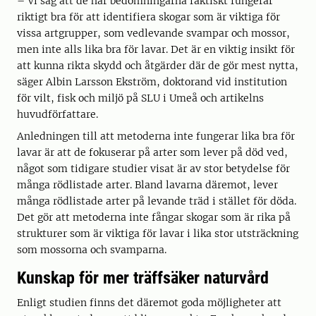
– Vi såg att de här bedömningarna faktiskt fungerar
riktigt bra för att identifiera skogar som är viktiga för
vissa artgrupper, som vedlevande svampar och mossor,
men inte alls lika bra för lavar. Det är en viktig insikt för
att kunna rikta skydd och åtgärder där de gör mest nytta,
säger Albin Larsson Ekström, doktorand vid institution
för vilt, fisk och miljö på SLU i Umeå och artikelns
huvudförfattare.
Anledningen till att metoderna inte fungerar lika bra för
lavar är att de fokuserar på arter som lever på död ved,
något som tidigare studier visat är av stor betydelse för
många rödlistade arter. Bland lavarna däremot, lever
många rödlistade arter på levande träd i stället för döda.
Det gör att metoderna inte fångar skogar som är rika på
strukturer som är viktiga för lavar i lika stor utsträckning
som mossorna och svamparna.
Kunskap för mer träffsäker naturvård
Enligt studien finns det däremot goda möjligheter att