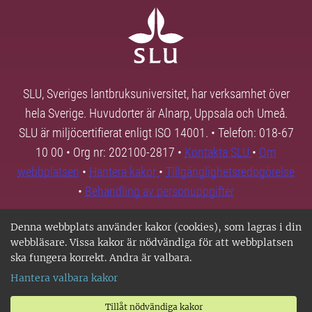
SLU, Sveriges lantbruksuniversitet, har verksamhet över
hela Sverige. Huvudorter är Alnarp, Uppsala och Umeå.
SLU är miljöcertifierat enligt ISO 14001. • Telefon: 018-67
10 00 • Org nr: 202100-2817 •
Kontakta SLU
•
Om
webbplatsen
•
Hantera kakor
•
Tillgänglighetsredogörelse
•
Behandling av personuppgifter
Denna webbplats använder kakor (cookies), som lagras i din
webbläsare. Vissa kakor är nödvändiga för att webbplatsen
ska fungera korrekt. Andra är valbara.
Hantera valbara kakor
Tillåt nödvändiga kakor