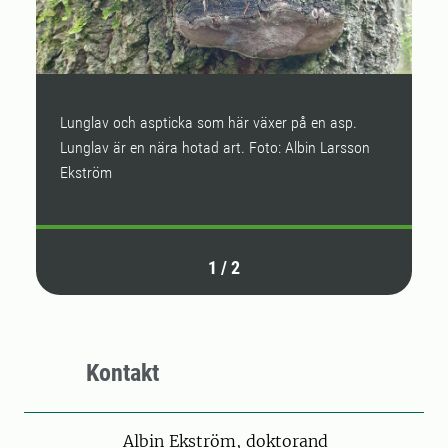
Lunglav och aspticka som här växer på en asp.
F
Lunglav är en nära hotad art. Foto: Albin Larsson
s
Ekström
1
/
2
Kontakt
Person
Albin Ekström, doktorand