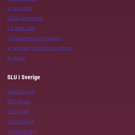
är journalist
vill bli doktorand
vill söka jobb
vill rapportera om naturen
är verksam inom SLU:s sektorer
är alumn
SLU i Sverige
Alla SLU-orter
SLU Alnarp
SLU Umeå
SLU Uppsala
Jobba på SLU