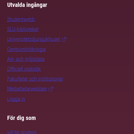
Utvalda ingångar
Studentwebb
SLU-biblioteket
Universitetsdjursjukhuset
Centrumbildningar
Art- och miljödata
Officiell statistik
Fakulteter och institutioner
Medarbetarwebben
Logga in
För dig som
vill bli student