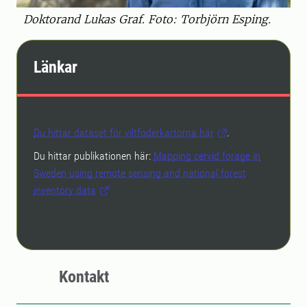
Doktorand Lukas Graf. Foto: Torbjörn Esping.
Länkar
Du hittar dataset för viltfoderkartorna här
.
Du hittar publikationen här:
Mapping cervid forage in
Sweden using remote sensing and national forest
inventory data
Kontakt