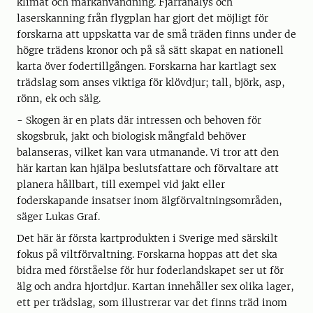
klimat och markanvändning. Fjärranalys och
laserskanning från flygplan har gjort det möjligt för
forskarna att uppskatta var de små träden finns under de
högre trädens kronor och på så sätt skapat en nationell
karta över fodertillgången. Forskarna har kartlagt sex
trädslag som anses viktiga för klövdjur; tall, björk, asp,
rönn, ek och sälg.
- Skogen är en plats där intressen och behoven för
skogsbruk, jakt och biologisk mångfald behöver
balanseras, vilket kan vara utmanande. Vi tror att den
här kartan kan hjälpa beslutsfattare och förvaltare att
planera hållbart, till exempel vid jakt eller
foderskapande insatser inom älgförvaltningsområden,
säger Lukas Graf.
Det här är första kartprodukten i Sverige med särskilt
fokus på viltförvaltning. Forskarna hoppas att det ska
bidra med förståelse för hur foderlandskapet ser ut för
älg och andra hjortdjur. Kartan innehåller sex olika lager,
ett per trädslag, som illustrerar var det finns träd inom