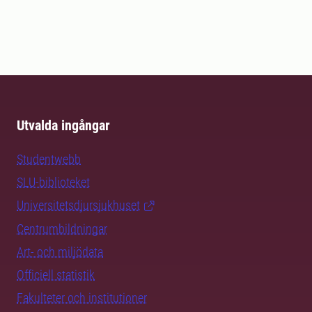
Utvalda ingångar
Studentwebb
SLU-biblioteket
Universitetsdjursjukhuset
Centrumbildningar
Art- och miljödata
Officiell statistik
Fakulteter och institutioner