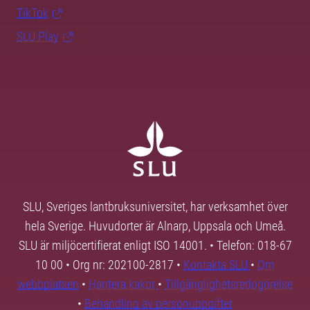
TikTok
SLU Play
SLU, Sveriges lantbruksuniversitet, har verksamhet över
hela Sverige. Huvudorter är Alnarp, Uppsala och Umeå.
SLU är miljöcertifierat enligt ISO 14001. • Telefon: 018-67
10 00 • Org nr: 202100-2817 •
Kontakta SLU
•
Om
webbplatsen
•
Hantera kakor
•
Tillgänglighetsredogörelse
•
Behandling av personuppgifter