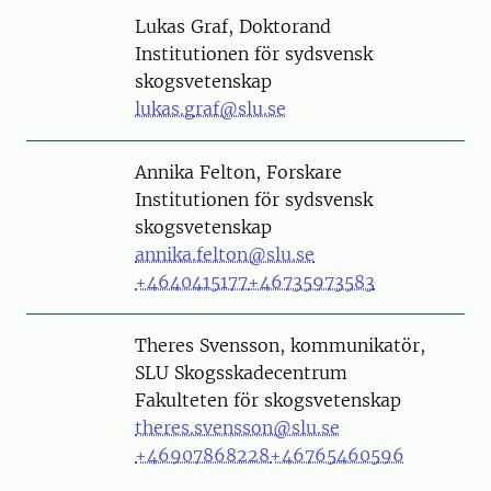
Person
Lukas Graf, Doktorand
Institutionen för sydsvensk
skogsvetenskap
lukas.graf@slu.se
Person
Annika Felton, Forskare
Institutionen för sydsvensk
skogsvetenskap
annika.felton@slu.se
+4640415177
+46735973583
Person
Theres Svensson, kommunikatör,
SLU Skogsskadecentrum
Fakulteten för skogsvetenskap
theres.svensson@slu.se
+46907868228
+46765460596