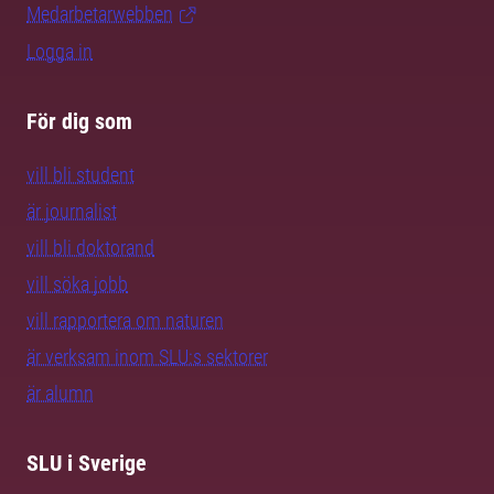
Medarbetarwebben
Logga in
För dig som
vill bli student
är journalist
vill bli doktorand
vill söka jobb
vill rapportera om naturen
är verksam inom SLU:s sektorer
är alumn
SLU i Sverige