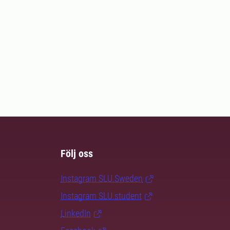
Följ oss
Instagram SLU.Sweden
Instagram SLU.student
LinkedIn