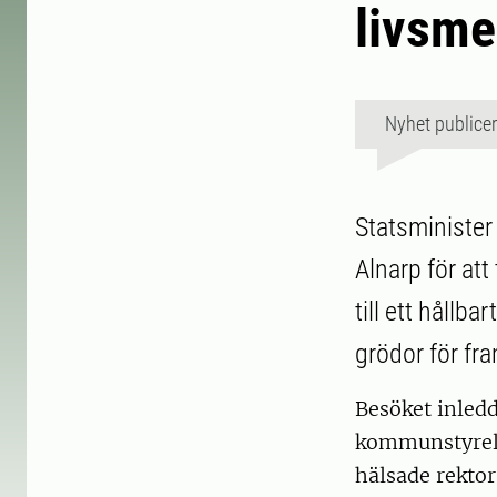
livsme
Nyhet publice
Statsminister
Alnarp för at
till ett hållb
grödor för fr
Besöket inled
kommunstyrels
hälsade rekto