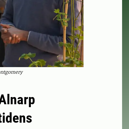
Montgomery
 Alnarp
tidens