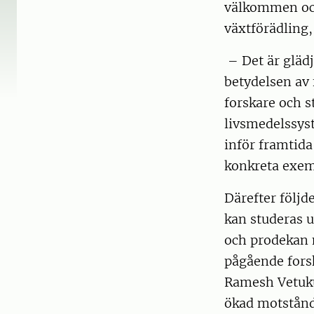
välkommen och
växtförädling
– Det är gläd
betydelsen av 
forskare och 
livsmedelssyst
inför framtida 
konkreta exem
Därefter följd
kan studeras 
och prodekan m
pågående fors
Ramesh Vetuku
ökad motstånd