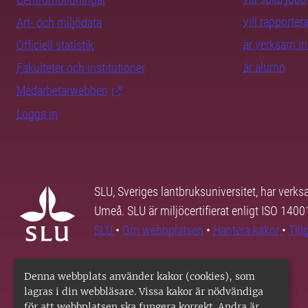
vill rapporte
Art- och miljödata
är verksam i
Officiell statistik
är alumn
Fakulteter och institutioner
Medarbetarwebben
Logga in
SLU, Sveriges lantbruksuniversitet, har verk
Umeå. SLU är miljöcertifierat enligt ISO 140
SLU
•
Om webbplatsen
•
Hantera kakor
•
Til
Denna webbplats använder kakor (cookies), som
lagras i din webbläsare. Vissa kakor är nödvändiga
för att webbplatsen ska fungera korrekt. Andra är