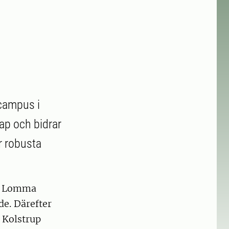
 campus i
kap och bidrar
r robusta
är Lomma
e. Därefter
 Kolstrup