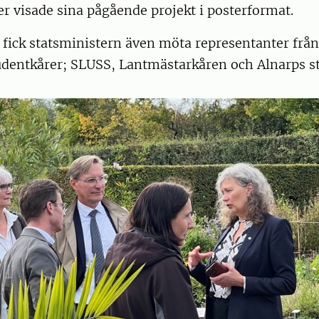
ner visade sina pågående projekt i posterformat.
fick statsministern även möta representanter från
tudentkårer; SLUSS, Lantmästarkåren och Alnarps s