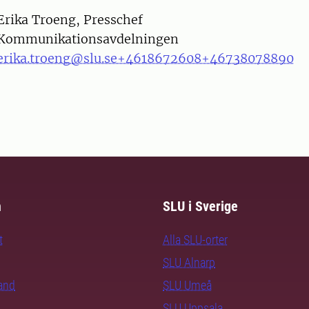
on
Erika Troeng, Presschef
Kommunikationsavdelningen
erika.troeng@slu.se
+4618672608
+46738078890
m
SLU i Sverige
t
Alla SLU-orter
SLU Alnarp
rand
SLU Umeå
SLU Uppsala