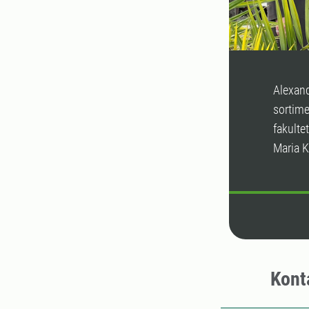
Alexand
sortime
fakult
Maria K
Kont