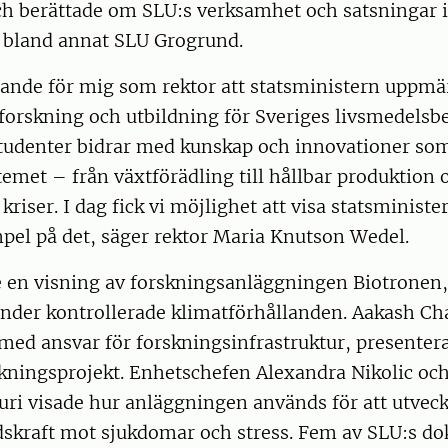
 berättade om SLU:s verksamhet och satsningar
, bland annat SLU Grogrund.
jande för mig som rektor att statsministern upp
forskning och utbildning för Sveriges livsmedelsb
studenter bidrar med kunskap och innovationer som
emet – från växtförädling till hållbar produktion
kriser. I dag fick vi möjlighet att visa statsminist
pel på det, säger rektor Maria Knutson Wedel.
e en visning av forskningsanläggningen Biotronen,
under kontrollerade klimatförhållanden. Aakash Ch
ed ansvar för forskningsinfrastruktur, presentera
kningsprojekt. Enhetschefen Alexandra Nikolic och
ri visade hur anläggningen används för att utvec
skraft mot sjukdomar och stress. Fem av SLU:s do