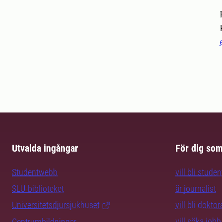
Pers
Utvalda ingångar
För dig so
Studentwebb
vill bli studen
SLU-biblioteket
är journalist
Universitetsdjursjukhuset
vill bli dokto
vill söka jobb
Centrumbildningar