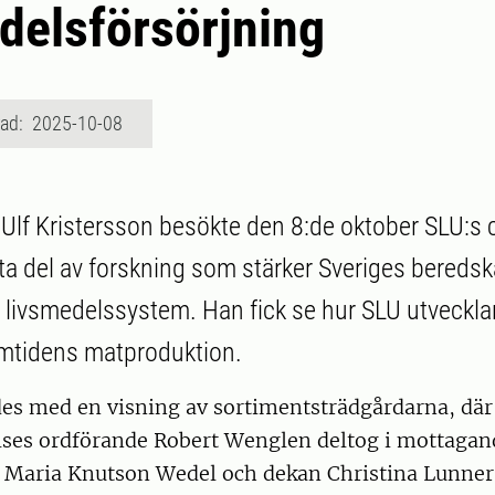
delsförsörjning
rad: 2025-10-08
 Ulf Kristersson besökte den 8:de oktober SLU:s
t ta del av forskning som stärker Sveriges bereds
art livsmedelssystem. Han fick se hur SLU utveckla
amtidens matproduktion.
des med en visning av sortimentsträdgårdarna, d
es ordförande Robert Wenglen deltog i mottagand
r Maria Knutson Wedel och dekan Christina Lunner