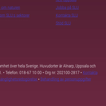
ra om naturen
Jobba på SLU
nom SLU:s sektorer
Kontakta SLU
Stöd SLU
samhet över hela Sverige. Huvudorter är Alnarp, Uppsala och
01. • Telefon: 018-67 10 00 • Org nr: 202100-2817 •
Kontakta
lgänglighetsredogörelse
•
Behandling av personuppgifter