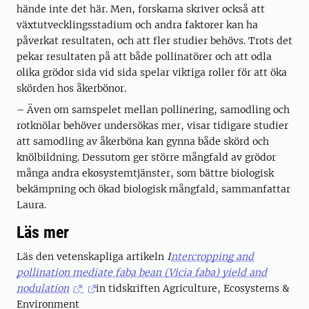
hände inte det här. Men, forskarna skriver också att
växtutvecklingsstadium och andra faktorer kan ha
påverkat resultaten, och att fler studier behövs. Trots det
pekar resultaten på att både pollinatörer och att odla
olika grödor sida vid sida spelar viktiga roller för att öka
skörden hos åkerbönor.
– Även om samspelet mellan pollinering, samodling och
rotknölar behöver undersökas mer, visar tidigare studier
att samodling av åkerböna kan gynna både skörd och
knölbildning. Dessutom ger större mångfald av grödor
många andra ekosystemtjänster, som bättre biologisk
bekämpning och ökad biologisk mångfald, sammanfattar
Laura.
Läs mer
Läs den vetenskapliga artikeln
I
ntercropping and
pollination mediate faba bean (Vicia faba) yield and
nodulation
in tidskriften Agriculture, Ecosystems &
Environment