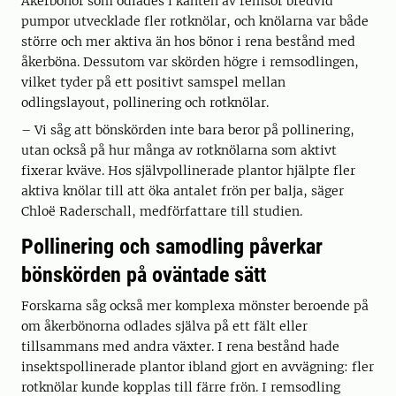
Åkerbönor som odlades i kanten av remsor bredvid
pumpor utvecklade fler rotknölar, och knölarna var både
större och mer aktiva än hos bönor i rena bestånd med
åkerböna. Dessutom var skörden högre i remsodlingen,
vilket tyder på ett positivt samspel mellan
odlingslayout, pollinering och rotknölar.
– Vi såg att bönskörden inte bara beror på pollinering,
utan också på hur många av rotknölarna som aktivt
fixerar kväve. Hos självpollinerade plantor hjälpte fler
aktiva knölar till att öka antalet frön per balja, säger
Chloë Raderschall, medförfattare till studien.
Pollinering och samodling påverkar
bönskörden på oväntade sätt
Forskarna såg också mer komplexa mönster beroende på
om åkerbönorna odlades själva på ett fält eller
tillsammans med andra växter. I rena bestånd hade
insektspollinerade plantor ibland gjort en avvägning: fler
rotknölar kunde kopplas till färre frön. I remsodling