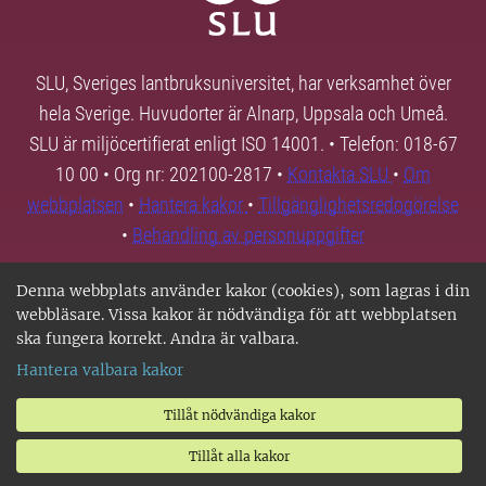
SLU, Sveriges lantbruksuniversitet, har verksamhet över
hela Sverige. Huvudorter är Alnarp, Uppsala och Umeå.
SLU är miljöcertifierat enligt ISO 14001. • Telefon: 018-67
10 00 • Org nr: 202100-2817 •
Kontakta SLU
•
Om
webbplatsen
•
Hantera kakor
•
Tillgänglighetsredogörelse
•
Behandling av personuppgifter
Denna webbplats använder kakor (cookies), som lagras i din
webbläsare. Vissa kakor är nödvändiga för att webbplatsen
ska fungera korrekt. Andra är valbara.
Hantera valbara kakor
Tillåt nödvändiga kakor
Tillåt alla kakor