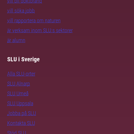
vill bli doktorand
vill söka jobb
vill rapportera om naturen
är verksam inom SLU:s sektorer
är alumn
SLU i Sverige
Alla SLU-orter
SLU Alnarp
SLU Umeå
SLU Uppsala
Jobba på SLU
Kontakta SLU
Stöd SLU