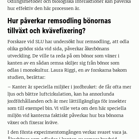
Odlingsmetoder och biologiska interaktioner kan påverka
hur effektiv den här processen är.
Hur påverkar remsodling bönornas
tillväxt och kvävefixering?
Forskare vid SLU har undersökt hur remsodling, att odla
olika grödor sida vid sida, påverkar åkerbönans
utveckling. De ville ta reda på om bönor som växer i
kanten av en sådan remsa skiljer sig från bönor som
odlas i monokultur. Laura Riggi, en av forskarna bakom
studien, berättar:
– Kanter är speciella miljöer i jordbruket: de får ofta mer
ljus och bättre luftcirkulation, kan ha annorlunda
jordförhållanden och är mer lättillgängliga för insekter
som till exempel bin. Vi ville veta om den här speciella
miljön vid kanterna faktiskt påverkar hur bra bönorna
växer och fixerar kväve.
I den första experimentomgången verkar svaret vara ja.