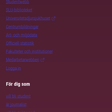
Studentwebb
SLU-biblioteket
Universitetsdjursjukhuset
Centrumbildningar
Art- och miljödata
Officiell statistik
Fakulteter och institutioner
Medarbetarwebben
Logga in
För dig som
vill bli student
är journalist