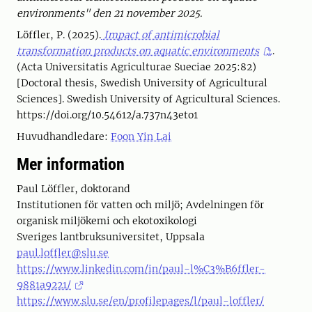
environments" den 21 november 2025.
Löffler, P. (2025).
Impact of antimicrobial
transformation products on aquatic environments
.
(Acta Universitatis Agriculturae Sueciae 2025:82)
[Doctoral thesis, Swedish University of Agricultural
Sciences]. Swedish University of Agricultural Sciences.
https://doi.org/10.54612/a.737n43eto1
Huvudhandledare:
Foon Yin Lai
Mer information
Paul Löffler, doktorand
Institutionen för vatten och miljö; Avdelningen för
organisk miljökemi och ekotoxikologi
Sveriges lantbruksuniversitet, Uppsala
paul.loffler@slu.se
https://www.linkedin.com/in/paul-l%C3%B6ffler-
9881a9221/
https://www.slu.se/en/profilepages/l/paul-loffler/