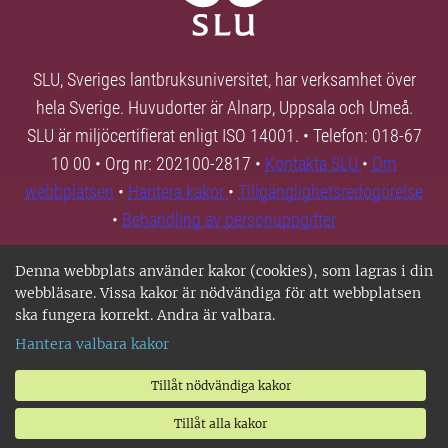
SLU, Sveriges lantbruksuniversitet, har verksamhet över
hela Sverige. Huvudorter är Alnarp, Uppsala och Umeå.
SLU är miljöcertifierat enligt ISO 14001. • Telefon: 018-67
10 00 • Org nr: 202100-2817 •
Kontakta SLU
•
Om
webbplatsen
•
Hantera kakor
•
Tillgänglighetsredogörelse
•
Behandling av personuppgifter
Denna webbplats använder kakor (cookies), som lagras i din
webbläsare. Vissa kakor är nödvändiga för att webbplatsen
ska fungera korrekt. Andra är valbara.
Hantera valbara kakor
Tillåt nödvändiga kakor
Tillåt alla kakor