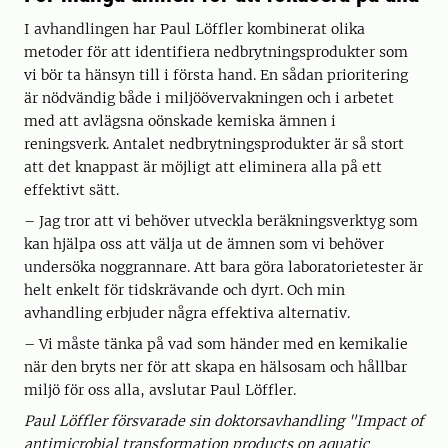
I avhandlingen har Paul Löffler kombinerat olika
metoder för att identifiera nedbrytningsprodukter som
vi bör ta hänsyn till i första hand. En sådan prioritering
är nödvändig både i miljöövervakningen och i arbetet
med att avlägsna oönskade kemiska ämnen i
reningsverk. Antalet nedbrytningsprodukter är så stort
att det knappast är möjligt att eliminera alla på ett
effektivt sätt.
– Jag tror att vi behöver utveckla beräkningsverktyg som
kan hjälpa oss att välja ut de ämnen som vi behöver
undersöka noggrannare. Att bara göra laboratorietester är
helt enkelt för tidskrävande och dyrt. Och min
avhandling erbjuder några effektiva alternativ.
– Vi måste tänka på vad som händer med en kemikalie
när den bryts ner för att skapa en hälsosam och hållbar
miljö för oss alla, avslutar Paul Löffler.
Paul Löffler försvarade sin doktorsavhandling "Impact of
antimicrobial transformation products on aquatic