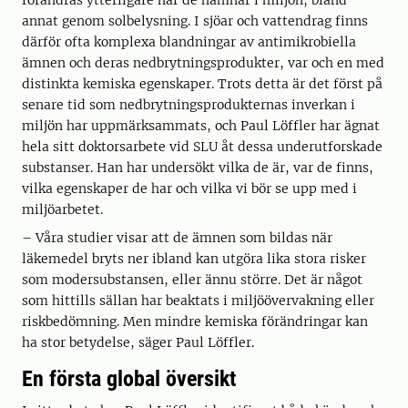
förändras ytterligare när de hamnar i miljön, bland
annat genom solbelysning. I sjöar och vattendrag finns
därför ofta komplexa blandningar av antimikrobiella
ämnen och deras nedbrytningsprodukter, var och en med
distinkta kemiska egenskaper. Trots detta är det först på
senare tid som nedbrytningsprodukternas inverkan i
miljön har uppmärksammats, och Paul Löffler har ägnat
hela sitt doktorsarbete vid SLU åt dessa underutforskade
substanser. Han har undersökt vilka de är, var de finns,
vilka egenskaper de har och vilka vi bör se upp med i
miljöarbetet.
– Våra studier visar att de ämnen som bildas när
läkemedel bryts ner ibland kan utgöra lika stora risker
som modersubstansen, eller ännu större. Det är något
som hittills sällan har beaktats i miljöövervakning eller
riskbedömning. Men mindre kemiska förändringar kan
ha stor betydelse, säger Paul Löffler.
En första global översikt