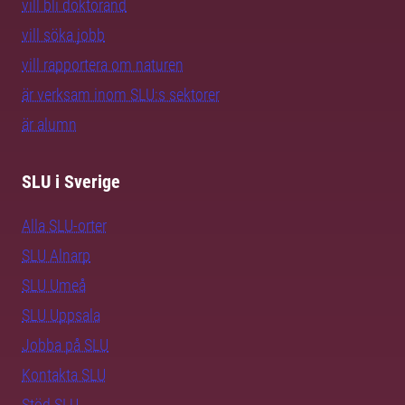
vill bli doktorand
vill söka jobb
vill rapportera om naturen
är verksam inom SLU:s sektorer
är alumn
SLU i Sverige
Alla SLU-orter
SLU Alnarp
SLU Umeå
SLU Uppsala
Jobba på SLU
Kontakta SLU
Stöd SLU