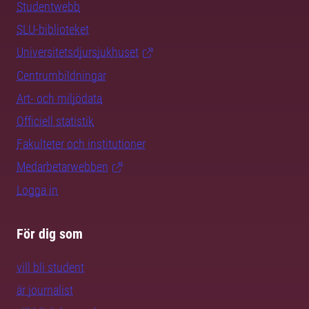
Studentwebb
SLU-biblioteket
Universitetsdjursjukhuset
Centrumbildningar
Art- och miljödata
Officiell statistik
Fakulteter och institutioner
Medarbetarwebben
Logga in
För dig som
vill bli student
är journalist