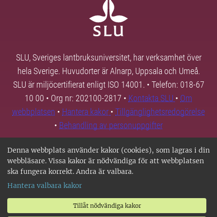
SLU, Sveriges lantbruksuniversitet, har verksamhet över
hela Sverige. Huvudorter är Alnarp, Uppsala och Umeå.
SLU är miljöcertifierat enligt ISO 14001. • Telefon: 018-67
10 00 • Org nr: 202100-2817 •
Kontakta SLU
•
Om
webbplatsen
•
Hantera kakor
•
Tillgänglighetsredogörelse
•
Behandling av personuppgifter
Denna webbplats använder kakor (cookies), som lagras i din
webbläsare. Vissa kakor är nödvändiga för att webbplatsen
ska fungera korrekt. Andra är valbara.
Hantera valbara kakor
Tillåt nödvändiga kakor