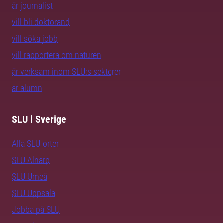
är journalist
vill bli doktorand
vill söka jobb
vill rapportera om naturen
är verksam inom SLU:s sektorer
är alumn
SLU i Sverige
Alla SLU-orter
SLU Alnarp
SLU Umeå
SLU Uppsala
Jobba på SLU