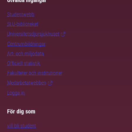
Utvalda ingångar
Studentwebb
SLU-biblioteket
Universitetsdjursjukhuset
Centrumbildningar
Art- och miljödata
Officiell statistik
Fakulteter och institutioner
Medarbetarwebben
Logga in
För dig som
vill bli student