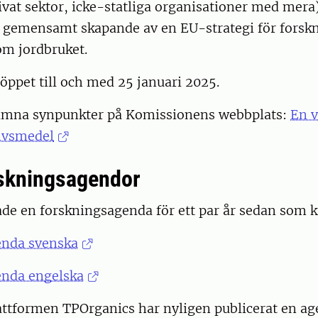
ivat sektor, icke-statliga organisationer med mera).
t gemensamt skapande av en EU-strategi för forsk
om jordbruket.
öppet till och med 25 januari 2025.
ämna synpunkter på Komissionens webbplats:
En v
livsmedel
skningsagendor
de en forskningsagenda för ett par år sedan som k
enda svenska
nda engelska
attformen TPOrganics har nyligen publicerat en a