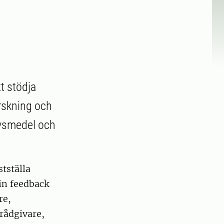
tt stödja
rskning och
livsmedel och
stställa
 in feedback
re,
rådgivare,