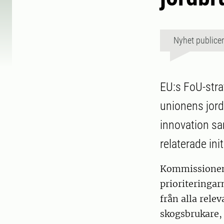
Nyhet publice
EU:s FoU-strat
unionens jor
innovation sam
relaterade ini
Kommissionen v
prioriteringarn
från alla rele
skogsbrukare,