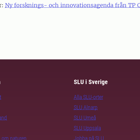
r:
Ny forsknings- och innovationsagenda från TP 
m
SLU i Sverige
t
Alla SLU-orter
SLU Alnarp
rand
SLU Umeå
SLU Uppsala
ra om naturen
Jobba på SLU