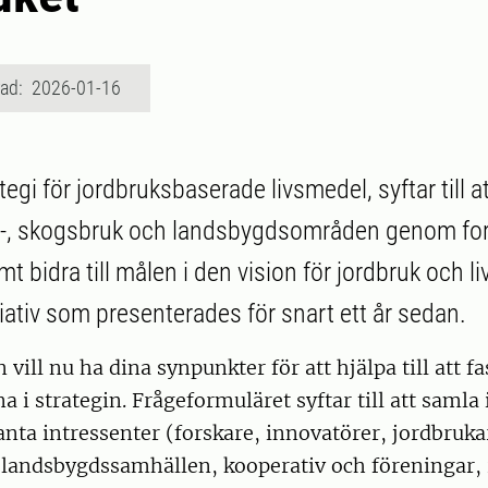
rad: 2026-01-16
egi för jordbruksbaserade livsmedel, syftar till a
d-, skogsbruk och landsbygdsområden genom fo
t bidra till målen i den vision för jordbruk och 
tiativ som presenterades för snart ett år sedan.
ill nu ha dina synpunkter för att hjälpa till att fa
a i strategin. Frågeformuläret syftar till att samla
vanta intressenter (forskare, innovatörer, jordbruka
 landsbygdssamhällen, kooperativ och föreningar, 