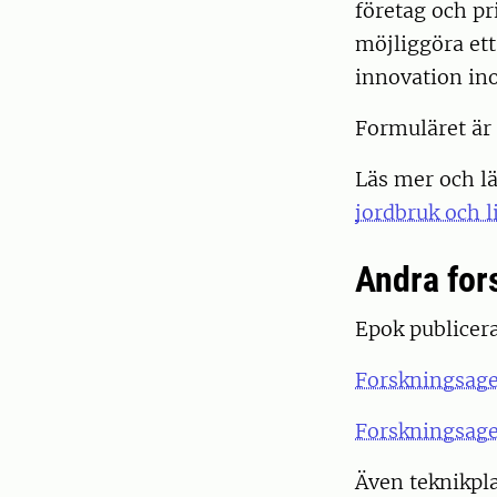
företag och pr
möjliggöra et
innovation in
Formuläret är 
Läs mer och l
jordbruk och 
Andra for
Epok publicera
Forskningsag
Forskningsage
Även teknikpl