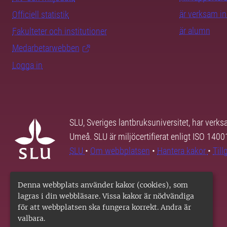
är verksam i
Officiell statistik
är alumn
Fakulteter och institutioner
Medarbetarwebben
Logga in
SLU, Sveriges lantbruksuniversitet, har verk
Umeå. SLU är miljöcertifierat enligt ISO 140
SLU
•
Om webbplatsen
•
Hantera kakor
•
Til
Denna webbplats använder kakor (cookies), som
lagras i din webbläsare. Vissa kakor är nödvändiga
för att webbplatsen ska fungera korrekt. Andra är
valbara.