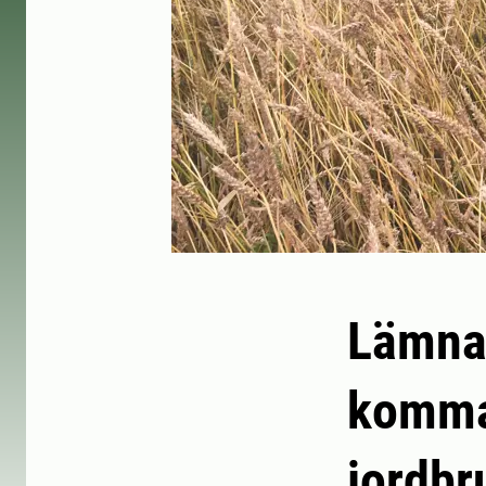
Lämna 
komman
jordbr