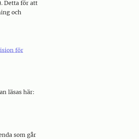
 Detta för att
ning och
ision för
an läsas här:
genda som går