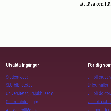
att läsa om hä
Utvalda ingångar
För dig so
Studentwebb
vill bli studen
SLU-biblioteket
är journalist
Universitetsdjursjukhuset
vill bli dokto
vill söka jobb
Centrumbildningar
vill rapporte
Art- och miljödata