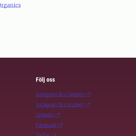
Organics
Följ oss
Instagram SLU.Sweden
Instagram SLU.student
LinkedIn
Facebook
TikTok