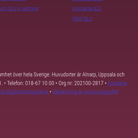
nom SLU:s sektorer
Kontakta SLU
Stöd SLU
samhet över hela Sverige. Huvudorter är Alnarp, Uppsala och
01. • Telefon: 018-67 10 00 • Org nr: 202100-2817 •
Kontakta
lgänglighetsredogörelse
•
Behandling av personuppgifter