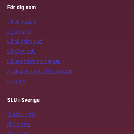
För dig som
vill bli student
är journalist
vill bli doktorand
vill söka jobb
vill rapportera om naturen
är verksam inom SLU:s sektorer
är alumn
SLU i Sverige
Alla SLU-orter
SLU Alnarp