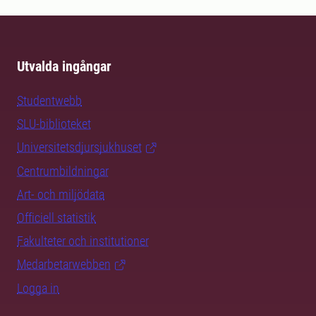
Utvalda ingångar
Studentwebb
SLU-biblioteket
Universitetsdjursjukhuset
Centrumbildningar
Art- och miljödata
Officiell statistik
Fakulteter och institutioner
Medarbetarwebben
Logga in