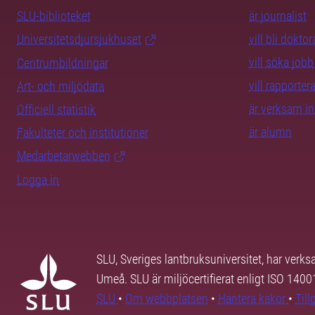
SLU-biblioteket
är journalist
Universitetsdjursjukhuset
vill bli dokto
vill söka jobb
Centrumbildningar
vill rapporte
Art- och miljödata
är verksam i
Officiell statistik
är alumn
Fakulteter och institutioner
Medarbetarwebben
Logga in
SLU, Sveriges lantbruksuniversitet, har verk
Umeå. SLU är miljöcertifierat enligt ISO 140
SLU
•
Om webbplatsen
•
Hantera kakor
•
Til