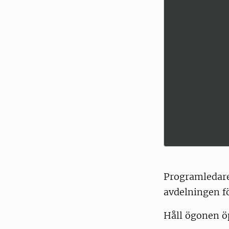
Programledare
avdelningen f
Håll ögonen öp