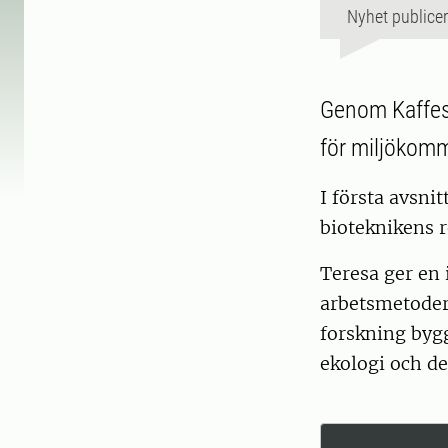
Nyhet publice
Genom Kaffesn
för miljökomm
I första avsni
bioteknikens r
Teresa ger en 
arbetsmetoder
forskning bygg
ekologi och de