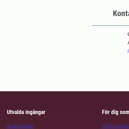
Kont
Pers
Utvalda ingångar
För dig so
Studentwebb
vill bli studen