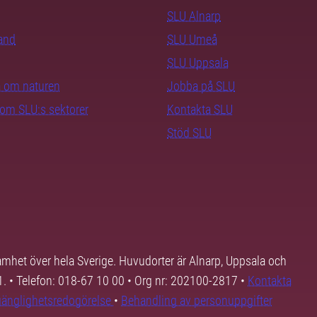
SLU Alnarp
rand
SLU Umeå
SLU Uppsala
ra om naturen
Jobba på SLU
nom SLU:s sektorer
Kontakta SLU
Stöd SLU
samhet över hela Sverige. Huvudorter är Alnarp, Uppsala och
01. • Telefon: 018-67 10 00 • Org nr: 202100-2817 •
Kontakta
lgänglighetsredogörelse
•
Behandling av personuppgifter