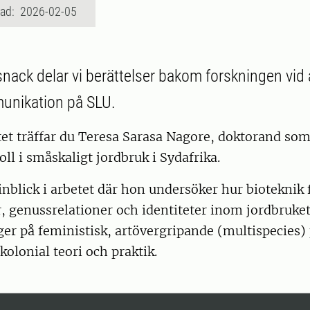
rad: 2026-02-05
ack delar vi berättelser bakom forskningen vid
unikation på SLU.
ttet träffar du Teresa Sarasa Nagore, doktorand so
oll i småskaligt jordbruk i Sydafrika.
inblick i arbetet där hon undersöker hur bioteknik
, genussrelationer och identiteter inom jordbruke
er på feministisk, artövergripande (multispecies) 
kolonial teori och praktik.