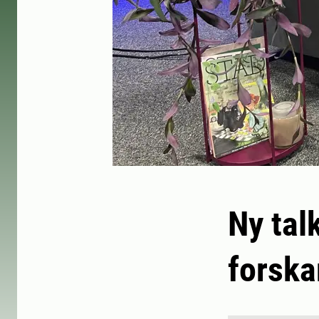
Ny tal
forska