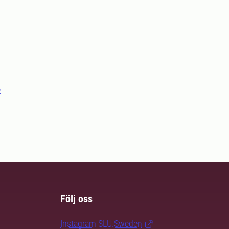
6
Följ oss
Instagram SLU.Sweden