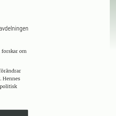
 avdelningen
m forskar om
 förändrar
t. Hennes
politisk