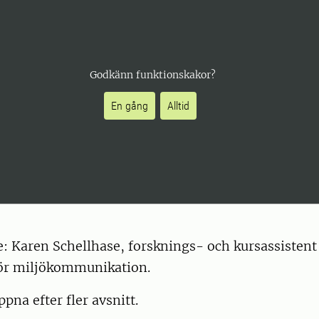
Godkänn funktionskakor?
En gång
Alltid
: Karen Schellhase, forsknings- och kursassistent
ör miljökommunikation.
pna efter fler avsnitt.