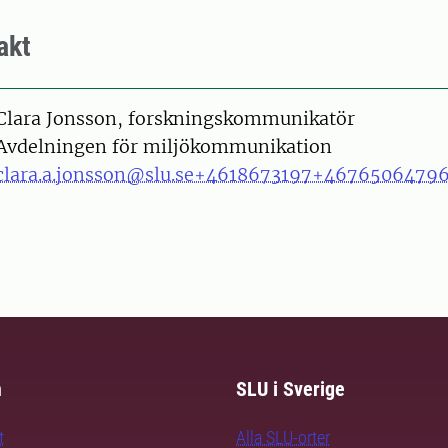
akt
on
Clara Jonsson, forskningskommunikatör
Avdelningen för miljökommunikation
clara.a.jonsson@slu.se
+4618673197
+4676506479
m
SLU i Sverige
t
Alla SLU-orter