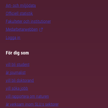
Art- och miljödata
Officiell statistik
Fakulteter och institutioner
Medarbetarwebben
Logga in
För dig som
vill bli student
är journalist
vill bli doktorand
vill söka jobb
vill rapportera om naturen
är verksam inom SLU:s sektorer