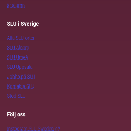
är alumn
SLU i Sverige
Alla SLU-orter
SLU Alnarp
SLU Umeå
SLU Uppsala
Jobba på SLU
Kontakta SLU
Stöd SLU
Följ oss
Instagram SLU.Sweden