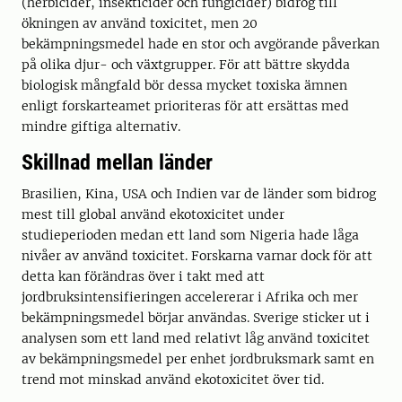
(herbicider, insekticider och fungicider) bidrog till
ökningen av använd toxicitet, men 20
bekämpningsmedel hade en stor och avgörande påverkan
på olika djur- och växtgrupper. För att bättre skydda
biologisk mångfald bör dessa mycket toxiska ämnen
enligt forskarteamet prioriteras för att ersättas med
mindre giftiga alternativ.
Skillnad mellan länder
Brasilien, Kina, USA och Indien var de länder som bidrog
mest till global använd ekotoxicitet under
studieperioden medan ett land som Nigeria hade låga
nivåer av använd toxicitet. Forskarna varnar dock för att
detta kan förändras över i takt med att
jordbruksintensifieringen accelererar i Afrika och mer
bekämpningsmedel börjar användas. Sverige sticker ut i
analysen som ett land med relativt låg använd toxicitet
av bekämpningsmedel per enhet jordbruksmark samt en
trend mot minskad använd ekotoxicitet över tid.