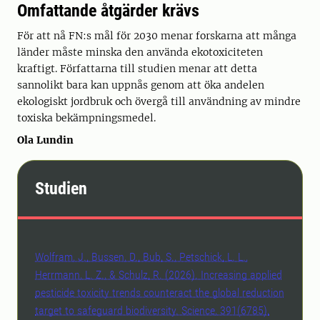
Omfattande åtgärder krävs
För att nå FN:s mål för 2030 menar forskarna att många
länder måste minska den använda ekotoxiciteten
kraftigt. Författarna till studien menar att detta
sannolikt bara kan uppnås genom att öka andelen
ekologiskt jordbruk och övergå till användning av mindre
toxiska bekämpningsmedel.
Ola Lundin
Studien
Wolfram, J., Bussen, D., Bub, S., Petschick, L. L.,
Herrmann, L. Z., & Schulz, R. (2026). Increasing applied
pesticide toxicity trends counteract the global reduction
target to safeguard biodiversity. Science, 391(6785),