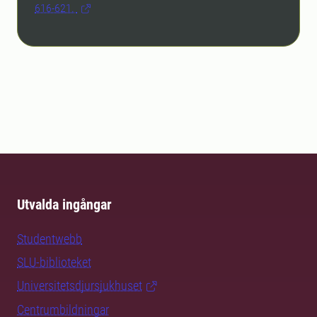
616-621.
Utvalda ingångar
Studentwebb
SLU-biblioteket
Universitetsdjursjukhuset
Centrumbildningar