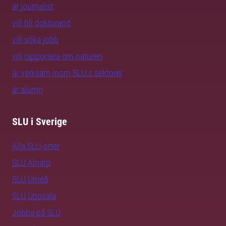
är journalist
vill bli doktorand
vill söka jobb
vill rapportera om naturen
är verksam inom SLU:s sektorer
är alumn
SLU i Sverige
Alla SLU-orter
SLU Alnarp
SLU Umeå
SLU Uppsala
Jobba på SLU