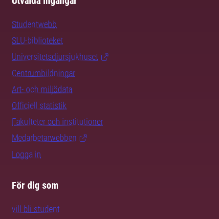
Utvalda ingångar
Studentwebb
SLU-biblioteket
Universitetsdjursjukhuset
Centrumbildningar
Art- och miljödata
Officiell statistik
Fakulteter och institutioner
Medarbetarwebben
Logga in
För dig som
vill bli student