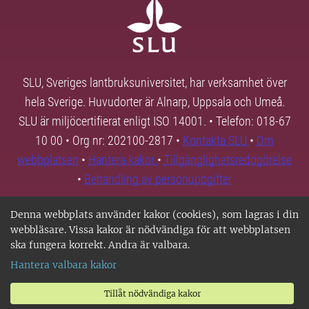
SLU, Sveriges lantbruksuniversitet, har verksamhet över
hela Sverige. Huvudorter är Alnarp, Uppsala och Umeå.
SLU är miljöcertifierat enligt ISO 14001. • Telefon: 018-67
10 00 • Org nr: 202100-2817 •
Kontakta SLU
•
Om
webbplatsen
•
Hantera kakor
•
Tillgänglighetsredogörelse
•
Behandling av personuppgifter
Denna webbplats använder kakor (cookies), som lagras i din
webbläsare. Vissa kakor är nödvändiga för att webbplatsen
ska fungera korrekt. Andra är valbara.
Hantera valbara kakor
Tillåt nödvändiga kakor