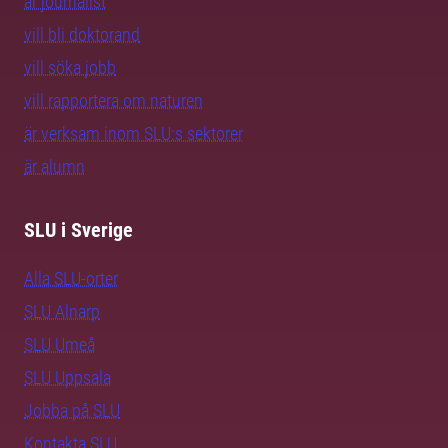
är journalist
vill bli doktorand
vill söka jobb
vill rapportera om naturen
är verksam inom SLU:s sektorer
är alumn
SLU i Sverige
Alla SLU-orter
SLU Alnarp
SLU Umeå
SLU Uppsala
Jobba på SLU
Kontakta SLU