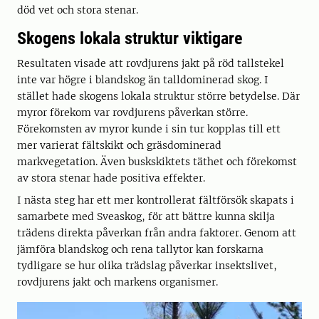
död vet och stora stenar.
Skogens lokala struktur viktigare
Resultaten visade att rovdjurens jakt på röd tallstekel
inte var högre i blandskog än talldominerad skog. I
stället hade skogens lokala struktur större betydelse. Där
myror förekom var rovdjurens påverkan större.
Förekomsten av myror kunde i sin tur kopplas till ett
mer varierat fältskikt och gräsdominerad
markvegetation. Även buskskiktets täthet och förekomst
av stora stenar hade positiva effekter.
I nästa steg har ett mer kontrollerat fältförsök skapats i
samarbete med Sveaskog, för att bättre kunna skilja
trädens direkta påverkan från andra faktorer. Genom att
jämföra blandskog och rena tallytor kan forskarna
tydligare se hur olika trädslag påverkar insektslivet,
rovdjurens jakt och markens organismer.