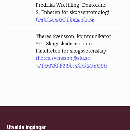
Person
Fredrika Wrethling, Doktorand
S, Enheten för skogsentomologi
fredrika.wrethling@slu.se
Person
Theres Svensson, kommunikatör,
SLU Skogsskadecentrum
Fakulteten för skogsvetenskap
theres.svensson@slu.se
+46907868228
+46765460596
Utvalda ingångar