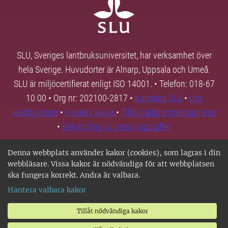
SLU, Sveriges lantbruksuniversitet, har verksamhet över
hela Sverige. Huvudorter är Alnarp, Uppsala och Umeå.
SLU är miljöcertifierat enligt ISO 14001. • Telefon: 018-67
10 00 • Org nr: 202100-2817 •
Kontakta SLU
•
Om
webbplatsen
•
Hantera kakor
•
Tillgänglighetsredogörelse
•
Behandling av personuppgifter
Denna webbplats använder kakor (cookies), som lagras i din
webbläsare. Vissa kakor är nödvändiga för att webbplatsen
ska fungera korrekt. Andra är valbara.
Hantera valbara kakor
Tillåt nödvändiga kakor