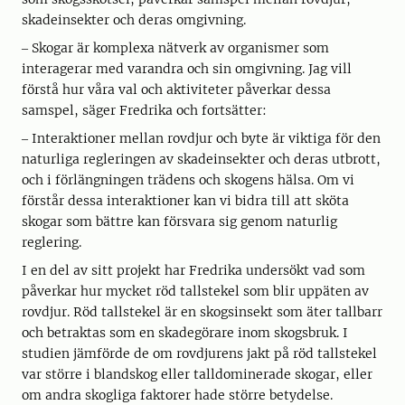
skadeinsekter och deras omgivning.
‒ Skogar är komplexa nätverk av organismer som
interagerar med varandra och sin omgivning. Jag vill
förstå hur våra val och aktiviteter påverkar dessa
samspel, säger Fredrika och fortsätter:
‒ Interaktioner mellan rovdjur och byte är viktiga för den
naturliga regleringen av skadeinsekter och deras utbrott,
och i förlängningen trädens och skogens hälsa. Om vi
förstår dessa interaktioner kan vi bidra till att sköta
skogar som bättre kan försvara sig genom naturlig
reglering.
I en del av sitt projekt har Fredrika undersökt vad som
påverkar hur mycket röd tallstekel som blir uppäten av
rovdjur. Röd tallstekel är en skogsinsekt som äter tallbarr
och betraktas som en skadegörare inom skogsbruk. I
studien jämförde de om rovdjurens jakt på röd tallstekel
var större i blandskog eller talldominerade skogar, eller
om andra skogliga faktorer hade större betydelse.