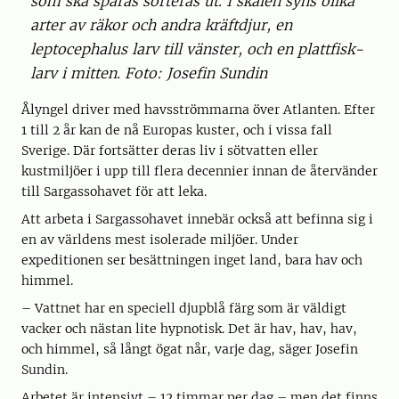
som ska sparas sorteras ut. I skålen syns olika
arter av räkor och andra kräftdjur, en
leptocephalus larv till vänster, och en plattfisk-
larv i mitten. Foto: Josefin Sundin
Ålyngel driver med havsströmmarna över Atlanten. Efter
1 till 2 år kan de nå Europas kuster, och i vissa fall
Sverige. Där fortsätter deras liv i sötvatten eller
kustmiljöer i upp till flera decennier innan de återvänder
till Sargassohavet för att leka.
Att arbeta i Sargassohavet innebär också att befinna sig i
en av världens mest isolerade miljöer. Under
expeditionen ser besättningen inget land, bara hav och
himmel.
– Vattnet har en speciell djupblå färg som är väldigt
vacker och nästan lite hypnotisk. Det är hav, hav, hav,
och himmel, så långt ögat når, varje dag, säger Josefin
Sundin.
Arbetet är intensivt – 12 timmar per dag – men det finns