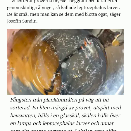
– Vi sorterar proverna mycket noggrant och letar efter
genomskinliga ålyngel, så kallade leptocephalus larver.
De är små, men man kan se dem med blotta ögat, säger
Josefin Sundin.
Fångsten från planktontrålen på väg att bli
sorterad. En liten mängd av provet, utspätt med
havsvatten, hälls i en glasskål, skålen hålls över
en lampa och leptocephalus larver och annat