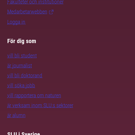
Fakulteter och institutioner
Medarbetarwebben
Logga in
För dig som
vill bli student
är journalist
vill bli doktorand
vill söka jobb
vill rapportera om naturen
är verksam inom SLU:s sektorer
är alumn
SLU i Sverige