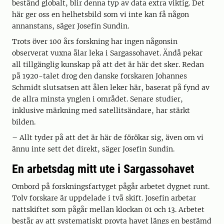
bestånd globalt, blir denna typ av data extra viktig. Det
här ger oss en helhetsbild som vi inte kan få någon
annanstans, säger Josefin Sundin.
Trots över 100 års forskning har ingen någonsin
observerat vuxna ålar leka i Sargassohavet. Ändå pekar
all tillgänglig kunskap på att det är här det sker. Redan
på 1920-talet drog den danske forskaren Johannes
Schmidt slutsatsen att ålen leker här, baserat på fynd av
de allra minsta ynglen i området. Senare studier,
inklusive märkning med satellitsändare, har stärkt
bilden.
– Allt tyder på att det är här de förökar sig, även om vi
ännu inte sett det direkt, säger Josefin Sundin.
En arbetsdag mitt ute i Sargassohavet
Ombord på forskningsfartyget pågår arbetet dygnet runt.
Tolv forskare är uppdelade i två skift. Josefin arbetar
nattskiftet som pågår mellan klockan 01 och 13. Arbetet
består av att systematiskt provta havet längs en bestämd