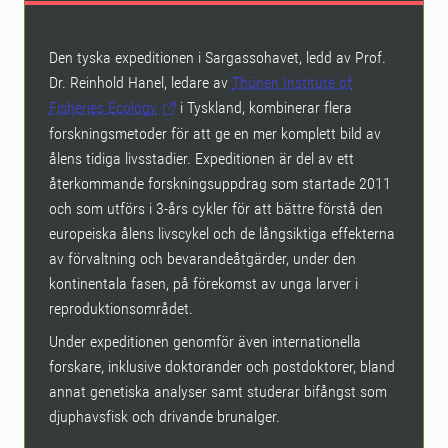
Den tyska expeditionen i Sargassohavet, ledd av Prof.
Dr. Reinhold Hanel, ledare av
Thünen Institute of
Fisheries Ecology
i Tyskland, kombinerar flera
forskningsmetoder för att ge en mer komplett bild av
ålens tidiga livsstadier. Expeditionen är del av ett
återkommande forskningsuppdrag som startade 2011
och som utförs i 3-års cykler för att bättre förstå den
europeiska ålens livscykel och de långsiktiga effekterna
av förvaltning och bevarandeåtgärder, under den
kontinentala fasen, på förekomst av unga larver i
reproduktionsområdet.
Under expeditionen genomför även internationella
forskare, inklusive doktorander och postdoktorer, bland
annat genetiska analyser samt studerar bifångst som
djuphavsfisk och drivande brunalger.