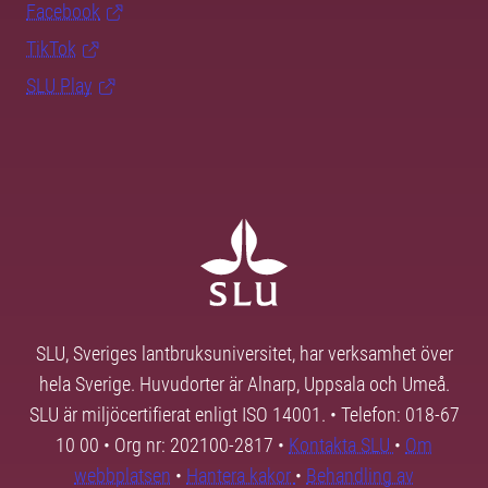
Facebook
TikTok
SLU Play
SLU, Sveriges lantbruksuniversitet, har verksamhet över
hela Sverige. Huvudorter är Alnarp, Uppsala och Umeå.
SLU är miljöcertifierat enligt ISO 14001. • Telefon: 018-67
10 00 • Org nr: 202100-2817 •
Kontakta SLU
•
Om
webbplatsen
•
Hantera kakor
•
Behandling av