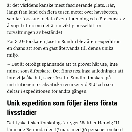
är det världens kanske mest fascinerande plats. Här,
långt från land och flera tusen meter över havsbotten,
samlar forskare in data över utbredning och förekomst av
ålyngel eftersom det är en viktig pusselbit för
förvaltningen av beståndet.
För SLU-forskaren Josefin Sundin blev årets expedition
en chans att som en gäst återvända till denna unika
miljö.
– Det är otroligt spännande att ta prover här ute, inte
minst som ålforskare. Det finns nog inga anledningar att
inte vilja åka hit, säger Josefin Sundin, forskare på
institutionen för akvatiska resurser vid SLU och som
deltar i expeditionen för andra gången.
Unik expedition som följer ålens första
livsstadier
Det tyska fiskeriforskningsfartyget Walther Herwig III
lämnade Bermuda den 17 mars med 36 personer ombord