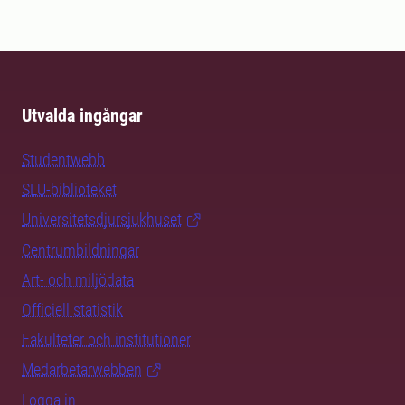
Utvalda ingångar
Studentwebb
SLU-biblioteket
Universitetsdjursjukhuset
Centrumbildningar
Art- och miljödata
Officiell statistik
Fakulteter och institutioner
Medarbetarwebben
Logga in