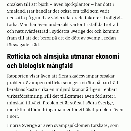
orsaken till att björk – även björkplantor – har dött i
Småland. Här handlar det också om träd som varit
nedsatta på grund av väderrelaterade faktorer, troligtvis
torka. Man har även undersökt varför friställda fröträd
och naturvärdesträd i sydöstra Sverige dör och kommit
fram till att det beror på att de dött av svamp i redan
försvagade träd.
Rotticka och almsjuka utmanar ekonomi
och biologisk mångfald
Rapporten visar även att flera skadesvampar orsakar
problem. Svampen rotticka som ger rotröta på barrträd
beräknas kosta cirka en miljard kronor årligen i enbart
virkesförsämring. Till det tillkommer även förluster i
minskad tillväxt. Problemet är störst i södra Sverige,
men klimatförändringarna medför ett ökat problem även
i norr.
I norra Sverige är även svampsjukdomen törskate, som