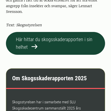
och gallra i rätt tid är också effektivt för att stå emot
angrepp från insekter och svampar, säger Lennart
Svensson.
Text: Skogsstyrelsen
Här hittar du skogsskaderapporten i sin
helhet
Om Skogsskaderapporten 2025
Skogsstyrelsen har i samarbete med SLU
Skogsskadecentrum sammanställt 2025 års