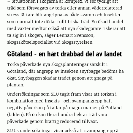
– Situationen i skogarna är komplex. Vi ser tydligt att
träd som försvagats av torka eller annan väderrelaterad
stress lättare blir angripna av både svamp och insekter
som normalt inte dödar fullt friska träd. En ökad handel
med växter medför också att nya skadegörare riskerar att
ta sig in i skogen, säger Lennart Svensson,
skogsskötselspecialist vid Skogsstyrelsen.
Götaland - en hårt drabbad del av landet
Torka påverkade nya skogsplanteringar särskilt i
Götaland, där angrepp av insekten snytbagge bedöms ha
ökat. Snytbaggen skadar trädet genom att gnaga på
plantan.
Undersökningar som SLU tagit fram visar att torkan i
kombination med insekts- och svampangrepp haft
negativ påverkan på tallar på magra marker på Gotland
(bilden). På ön kan flera hundra hektar träd vara
påverkade genom kraftig reducerad tillväxt.
SLU:s undersökningar visar också att svampangrepp är