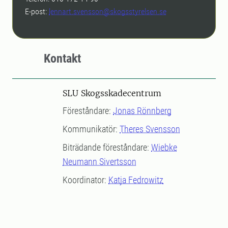
E-post:
lennart.svensson@skogsstyrelsen.se
Kontakt
SLU Skogsskadecentrum
Föreståndare:
Jonas Rönnberg
Kommunikatör:
Theres Svensson
Biträdande föreståndare:
Wiebke
Neumann Sivertsson
Koordinator:
Katja Fedrowitz