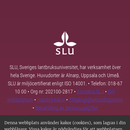
SLU, Sveriges lantbruksuniversitet, har verksamhet över
hela Sverige. Huvudorter är Alnarp, Uppsala och Umeå.
SLU är miljöcertifierat enligt ISO 14001. • Telefon: 018-67
10 00 • Org nr: 202100-2817 •
Kontakta SLU
•
Om
webbplatsen
•
Hantera kakor
•
Tillgänglighetsredogörelse
•
Behandling av personuppgifter
Denna webbplats använder kakor (cookies), som lagras i din
webbläsare. Vissa kakor är nödvändiga för att webbplatsen