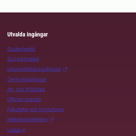
Utvalda ingångar
Studentwebb
SLU-biblioteket
Universitetsdjursjukhuset
Centrumbildningar
Art- och miljödata
Officiell statistik
Fakulteter och institutioner
Medarbetarwebben
Logga in