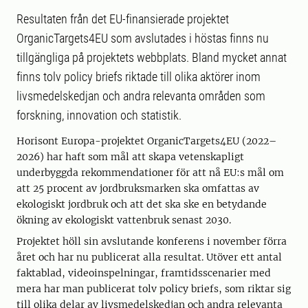
Resultaten från det EU-finansierade projektet
OrganicTargets4EU som avslutades i höstas finns nu
tillgängliga på projektets webbplats. Bland mycket annat
finns tolv policy briefs riktade till olika aktörer inom
livsmedelskedjan och andra relevanta områden som
forskning, innovation och statistik.
Horisont Europa-projektet OrganicTargets4EU (2022–
2026) har haft som mål att skapa vetenskapligt
underbyggda rekommendationer för att nå EU:s mål om
att 25 procent av jordbruksmarken ska omfattas av
ekologiskt jordbruk och att det ska ske en betydande
ökning av ekologiskt vattenbruk senast 2030.
Projektet höll sin avslutande konferens i november förra
året och har nu publicerat alla resultat. Utöver ett antal
faktablad, videoinspelningar, framtidsscenarier med
mera har man publicerat tolv policy briefs, som riktar sig
till olika delar av livsmedelskedjan och andra relevanta