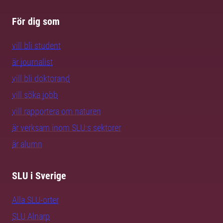
För dig som
vill bli student
är journalist
vill bli doktorand
vill söka jobb
vill rapportera om naturen
är verksam inom SLU:s sektorer
är alumn
SLU i Sverige
Alla SLU-orter
SLU Alnarp