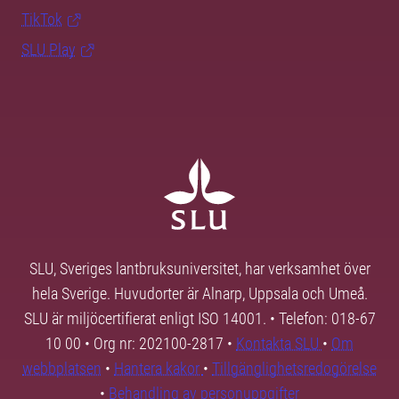
TikTok
SLU Play
SLU, Sveriges lantbruksuniversitet, har verksamhet över
hela Sverige. Huvudorter är Alnarp, Uppsala och Umeå.
SLU är miljöcertifierat enligt ISO 14001. • Telefon: 018-67
10 00 • Org nr: 202100-2817 •
Kontakta SLU
•
Om
webbplatsen
•
Hantera kakor
•
Tillgänglighetsredogörelse
•
Behandling av personuppgifter