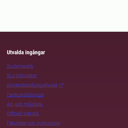
Utvalda ingångar
Studentwebb
SLU-biblioteket
Universitetsdjursjukhuset
Centrumbildningar
Art- och miljödata
Officiell statistik
Fakulteter och institutioner