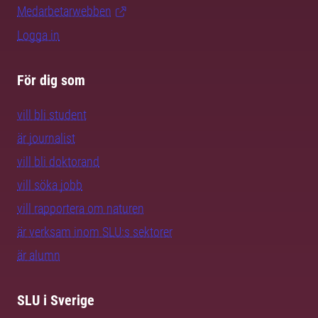
Medarbetarwebben
Logga in
För dig som
vill bli student
är journalist
vill bli doktorand
vill söka jobb
vill rapportera om naturen
är verksam inom SLU:s sektorer
är alumn
SLU i Sverige