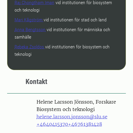
Raj Chongtham Iman
vid institutionen för biosystem
och teknologi
Mari Kågström
vid institutionen för stad och land
Anna Bengtsson
vid institutionen för människa och
samhälle
Rebeka Zsoldos
vid institutionen för biosystem och
teknologi
Kontakt
Person
Helene Larsson Jönsson, Forskare
Biosystem och teknologi
helene.larsson.jonsson@slu.se
+4640415370
+46761381428