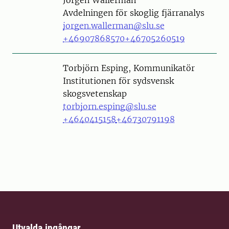
Jörgen Wallerman
Avdelningen för skoglig fjärranalys
jorgen.wallerman@slu.se
+46907868570
+46705260519
Person
Torbjörn Esping, Kommunikatör
Institutionen för sydsvensk
skogsvetenskap
torbjorn.esping@slu.se
+4640415158
+46730791198
Utvalda ingångar