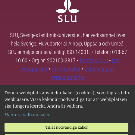
SLU, Sveriges lantbruksuniversitet, har verksamhet över
hela Sverige. Huvudorter är Alnarp, Uppsala och Umeå.
SLU är miljöcertifierat enligt ISO 14001. • Telefon: 018-67
10 00 • Org nr: 202100-2817 •
Kontakta SLU
•
Om
webbplatsen
•
Hantera kakor
•
Behandling av
personuppgifter
Denna webbplats använder kakor (cookies), som lagras i din
webbläsare. Vissa kakor är nödvändiga för att webbplatsen
ska fungera korrekt. Andra är valbara.
Hantera valbara kakor
Tillåt nödvändiga kakor