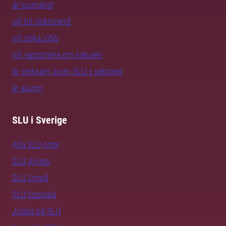
är journalist
vill bli doktorand
vill söka jobb
vill rapportera om naturen
är verksam inom SLU:s sektorer
är alumn
SLU i Sverige
Alla SLU-orter
SLU Alnarp
SLU Umeå
SLU Uppsala
Jobba på SLU