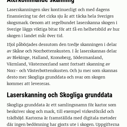
Laserskanningen sker kontinuerligt och med dagens
finansiering tar det cirka sju år att täcka hela Sveriges
skogsmark. Genom att regelbundet laserskanna skogen i
Sverige läggs viktiga bitar för att få en helhetsbild av hur
skogen i landet mår över tid.
Ifjol påbörjades dessutom den tredje skanningen i delar
av Skåne och Norrbottenskusten. I år laserskannas delar
av Blekinge, Halland, Kronoberg, Södermanland,
Värmland, Västernorrland samt fortsatt skanning av
Norr- och Västerbottenskusten. Och ju mer som skannas
desto mer Skogliga grunddata och svar om skogen
kommer att levereras.
Laserskanning och Skogliga grunddata
Skogliga grunddata är ett samlingsnamn för kartor som
beskriver skog och mark, till exempel virkesförråd och
trädhöjd. Kartorna är framställda med digitala metoder
där ingen bedömning har gjorts ute i skogen. Uppgifterna