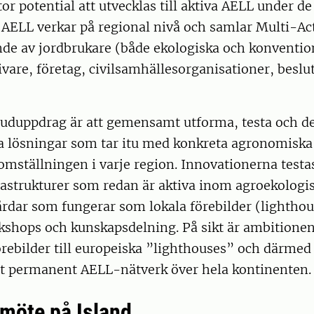
or potential att utvecklas till aktiva AELL under
e AELL verkar på regional nivå och samlar Multi-A
de av jordbrukare (både ekologiska och konvention
vare, företag, civilsamhällesorganisationer, beslu
vuduppdrag är att gemensamt utforma, testa och d
a lösningar som tar itu med konkreta agronomisk
ställningen i varje region. Innovationerna testa
rastrukturer som redan är aktiva inom agroekologi
årdar som fungerar som lokala förebilder (lighthou
kshops och kunskapsdelning. På sikt är ambitionen
örebilder till europeiska ”lighthouses” och därmed
tt permanent AELL-nätverk över hela kontinenten.
möte på Island