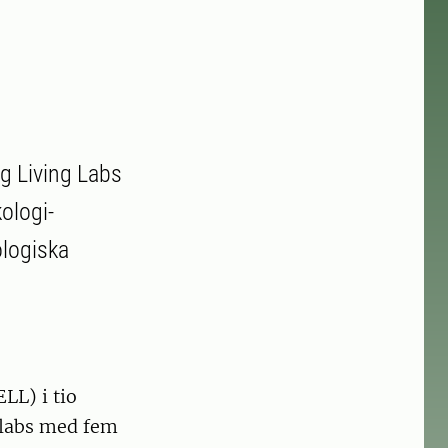
ng Living Labs
ologi-
ologiska
LL) i tio
 labs med fem