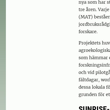
nya som har st
tre åren. Varj
(MAT) beståen
jordbruksrådgi
forskare.
Projektets hu
agroekologisk
som hämmar om
forskningsinf
och vid pilotg
fältdagar, wor
dessa lokala f
grunden för e
SUNRISE-