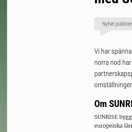
Nyhet publice
Vi har spänna
norra nod har
partnerskapsp
omställningen
Om SUNR
SUNRISE bygger
europeiska lä