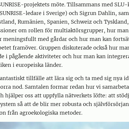
 i SUNRISE-projektets möte. Tillsammans med SLU-
SUNRISE-ledare i Sverige) och Sigrun Dahlin, sam
Estland, Rumänien, Spanien, Schweiz och Tyskland,
ssioner om rollen för multiaktörsgrupper, hur man
 meningsfullt med gårdar och hur man kan fortsät
betet framöver. Gruppen diskuterade också hur ma
e i pågående aktiviteter och hur man kan integrer
tiken i europeiska länder.
antastiskt tillfälle att lära sig och ta med sig nya idé
norra nod. Samtalen formar redan hur vi samarbet
 hjälper oss att uppfylla nätverkets löfte: att stöd
ystem så att de blir mer robusta och självförsörj
ion från agroekologiska metoder.