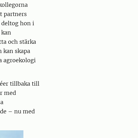
kollegorna
t partners
 deltog hon i
 kan
ta och stärka
n kan skapa
a agroekologi
er tillbaka till
ar med
ja
ande – nu med