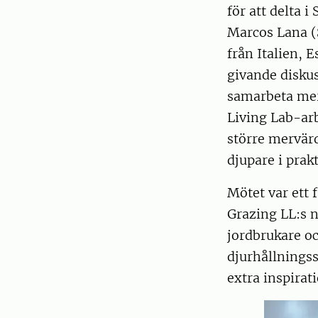
för att delta
Marcos Lana (
från Italien, 
givande disku
samarbeta mer
Living Lab-ar
större mervärd
djupare i prak
Mötet var ett f
Grazing LL:s 
jordbrukare och
djurhållningss
extra inspirat