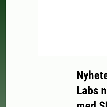
Nyhete
Labs n
med S