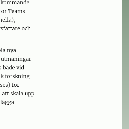
 de kommande
ctor Teams
ella),
tsfattare och
ela nya
a utmaningar
s både vid
sk forskning
ses) för
 att skala upp
 lägga