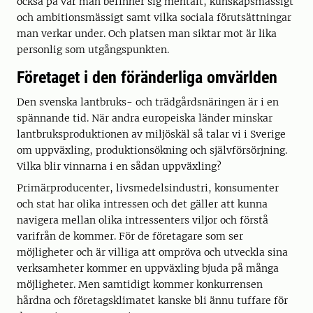
också på var man befinner sig mentalt, kunskapsmässigt
och ambitionsmässigt samt vilka sociala förutsättningar
man verkar under. Och platsen man siktar mot är lika
personlig som utgångspunkten.
Företaget i den föränderliga omvärlden
Den svenska lantbruks- och trädgårdsnäringen är i en
spännande tid. När andra europeiska länder minskar
lantbruksproduktionen av miljöskäl så talar vi i Sverige
om uppväxling, produktionsökning och självförsörjning.
Vilka blir vinnarna i en sådan uppväxling?
Primärproducenter, livsmedelsindustri, konsumenter
och stat har olika intressen och det gäller att kunna
navigera mellan olika intressenters viljor och förstå
varifrån de kommer. För de företagare som ser
möjligheter och är villiga att ompröva och utveckla sina
verksamheter kommer en uppväxling bjuda på många
möjligheter. Men samtidigt kommer konkurrensen
hårdna och företagsklimatet kanske bli ännu tuffare för