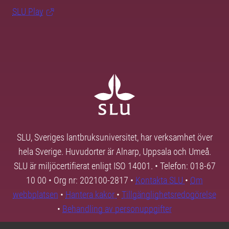
SLU Play
SLU, Sveriges lantbruksuniversitet, har verksamhet över
hela Sverige. Huvudorter är Alnarp, Uppsala och Umeå.
SLU är miljöcertifierat enligt ISO 14001. • Telefon: 018-67
10 00 • Org nr: 202100-2817 •
Kontakta SLU
•
Om
webbplatsen
•
Hantera kakor
•
Tillgänglighetsredogörelse
•
Behandling av personuppgifter