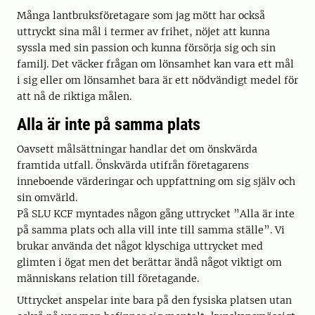
Många lantbruksföretagare som jag mött har också
uttryckt sina mål i termer av frihet, nöjet att kunna
syssla med sin passion och kunna försörja sig och sin
familj. Det väcker frågan om lönsamhet kan vara ett mål
i sig eller om lönsamhet bara är ett nödvändigt medel för
att nå de riktiga målen.
Alla är inte på samma plats
Oavsett målsättningar handlar det om önskvärda
framtida utfall. Önskvärda utifrån företagarens
inneboende värderingar och uppfattning om sig själv och
sin omvärld.
På SLU KCF myntades någon gång uttrycket ”Alla är inte
på samma plats och alla vill inte till samma ställe”. Vi
brukar använda det något klyschiga uttrycket med
glimten i ögat men det berättar ändå något viktigt om
människans relation till företagande.
Uttrycket anspelar inte bara på den fysiska platsen utan