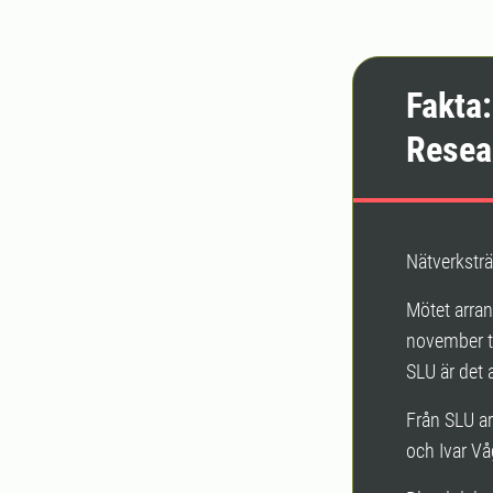
Fakta
Resea
Nätverksträ
Mötet arran
november tr
SLU är det 
Från SLU ar
och Ivar Vå