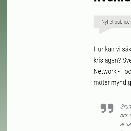
Nyhet publice
Hur kan vi säk
krislägen? Sve
Network - Foo
möter myndig
Grun
och a
är sä