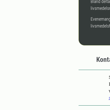
Bland delta
livsmedels
Evenemange
livsmedels
Kont
Pers