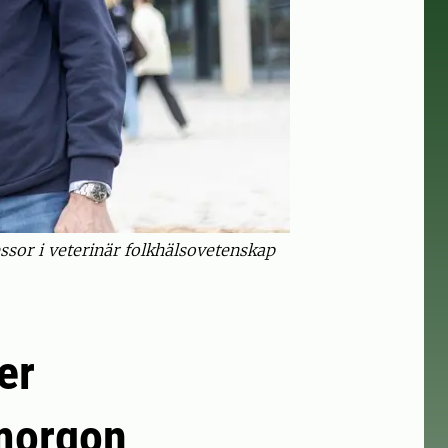
ssor i veterinär folkhälsovetenskap
er
imorgon