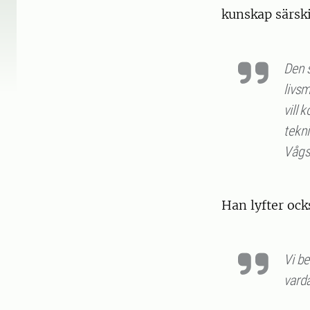
kunskap särskil
Den 
livsm
vill
tekni
Vågs
Han lyfter ock
Vi be
varda