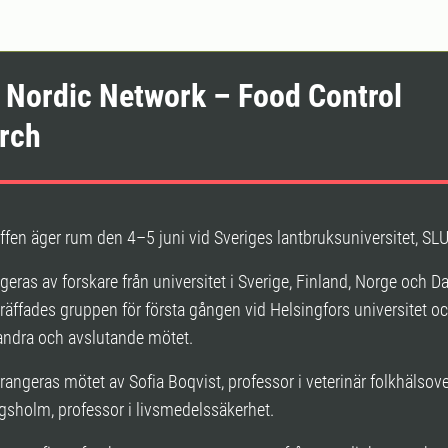
: Nordic Network – Food Control
rch
ffen äger rum den 4–5 juni vid Sveriges lantbruksuniversitet, SLU
geras av forskare från universitet i Sverige, Finland, Norge och D
äffades gruppen för första gången vid Helsingfors universitet o
andra och avslutande mötet.
rangeras mötet av Sofia Boqvist, professor i veterinär folkhälsov
gsholm, professor i livsmedelssäkerhet.