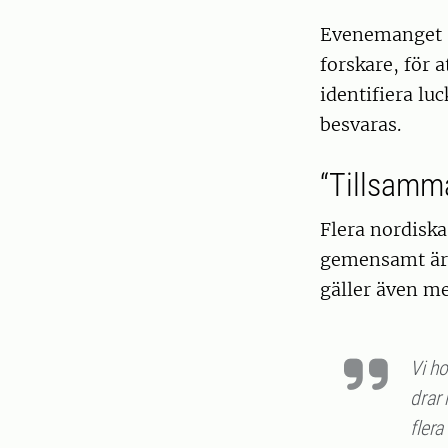
Evenemanget sy
forskare, för 
identifiera lu
besvaras.
“Tillsamma
Flera nordiska 
gemensamt är 
gäller även m
Vi ho
drar 
flera