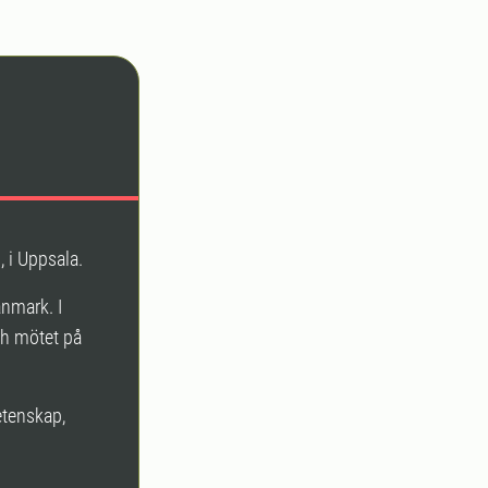
, i Uppsala.
anmark. I
ch mötet på
etenskap,