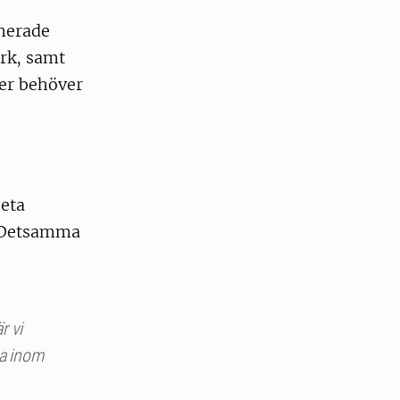
inerade
erk, samt
ver behöver
beta
. Detsamma
r vi
ta inom