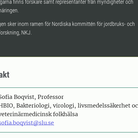
garna finns forskare samt representanter från myndigheter och
näringen.
n sker inom ramen för Nordiska kommittén för jordbruks- och
forskning, NKJ.
akt
on
Sofia Boqvist, Professor
HBIO, Bakteriologi, virologi, livsmedelssäkerhet o
veterinärmedicinsk folkhälsa
sofia.boqvist@slu.se