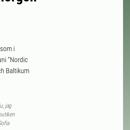
 som i
uni “Nordic
ch Baltikum
u, jag
 butiken
Sofia