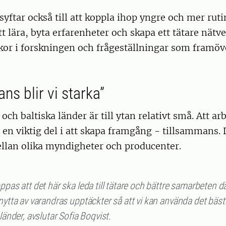
ftar också till att koppla ihop yngre och mer rut
att lära, byta erfarenheter och skapa ett tätare nätv
ckor i forskningen och frågeställningar som framö
ns blir vi starka”
och baltiska länder är till ytan relativt små. Att ar
en viktig del i att skapa framgång - tillsammans
ellan olika myndigheter och producenter.
ppas att det här ska leda till tätare och bättre samarbeten dä
nytta av varandras upptäckter så att vi kan använda det bäs
 länder, avslutar Sofia Boqvist.