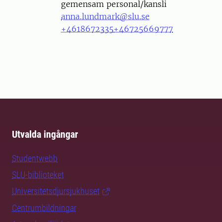
gemensam personal/kansli
anna.lundmark@slu.se
+4618672335
+46725669777
Utvalda ingångar
Studentwebb
SLU-biblioteket
Universitetsdjursjukhuset
Centrumbildningar