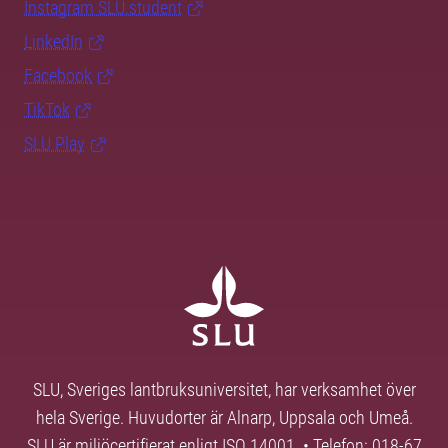
Instagram SLU.student
LinkedIn
Facebook
TikTok
SLU Play
SLU, Sveriges lantbruksuniversitet, har verksamhet över
hela Sverige. Huvudorter är Alnarp, Uppsala och Umeå.
SLU är miljöcertifierat enligt ISO 14001. • Telefon: 018-67