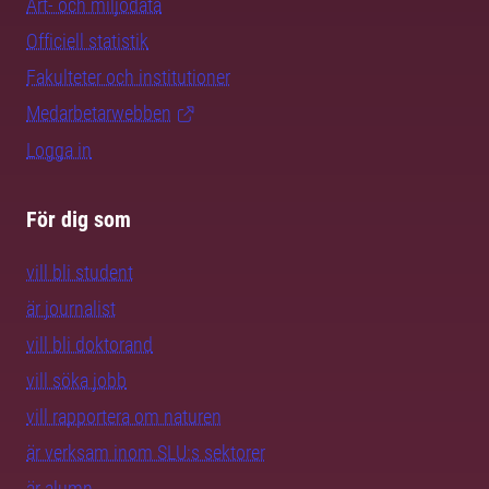
Art- och miljödata
Officiell statistik
Fakulteter och institutioner
Medarbetarwebben
Logga in
För dig som
vill bli student
är journalist
vill bli doktorand
vill söka jobb
vill rapportera om naturen
är verksam inom SLU:s sektorer
är alumn