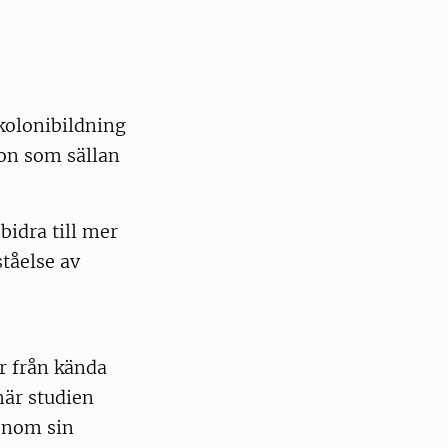
kolonibildning
ion som sällan
bidra till mer
ståelse av
r från kända
 här studien
enom sin