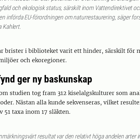
fald och ekologisk status, särskilt inom Vattendirektivet o
gen införda EU-förordningen om naturrestaurering, säger for
 Kahlert.
r brister i biblioteket varit ett hinder, särskilt för
miljöer och ekoregioner.
fynd ger ny baskunskap
om studien tog fram 312 kiselalgskulturer som an
toder. Nästan alla kunde sekvenseras, vilket resulte
av 51 taxa inom 17 släkten.
nmärkningsvärt resultat var den relativt höga andelen arter 