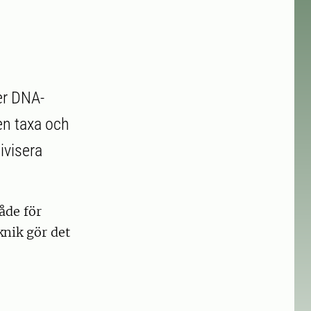
ver DNA-
en taxa och
tivisera
åde för
knik gör det