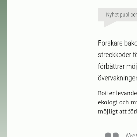
Nyhet publice
Forskare bakom
streckkoder f
förbättrar möjl
övervakningen 
Bottenlevande 
ekologi och mi
möjligt att fö
Nya 