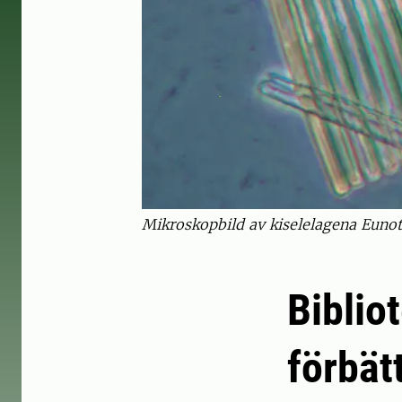
Mikroskopbild av kiselelagena Eunot
Biblio
förbät