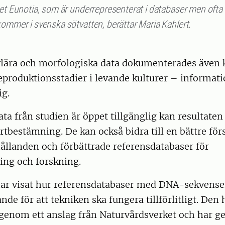
tet Eunotia, som är underrepresenterat i databaser men ofta
kommer i svenska sötvatten, berättar Maria Kahlert.
lära och morfologiska data dokumenterades även 
eproduktionsstadier i levande kulturer – informat
ig.
ata från studien är öppet tillgänglig kan resultaten 
artbestämning. De kan också bidra till en bättre för
ållanden och förbättrade referensdatabaser för
ing och forskning.
ar visat hur referensdatabaser med DNA-sekvense
nde för att tekniken ska fungera tillförlitligt. Den
 genom ett anslag från Naturvårdsverket och har g