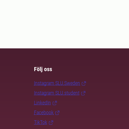
Följ oss
Instagram SLU.Sweden
Instagram SLU.student
LinkedIn
Facebook
TikTok