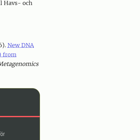
ll Havs- och
6).
New DNA
) from
 Metagenomics
för