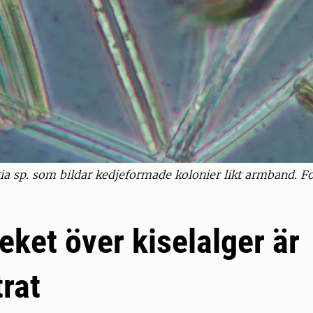
ia sp. som bildar kedjeformade kolonier likt armband. Fo
teket över kiselalger är
trat