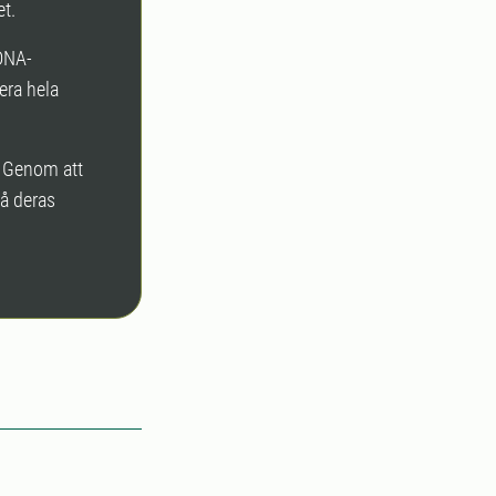
et.
 DNA-
era hela
. Genom att
tå deras