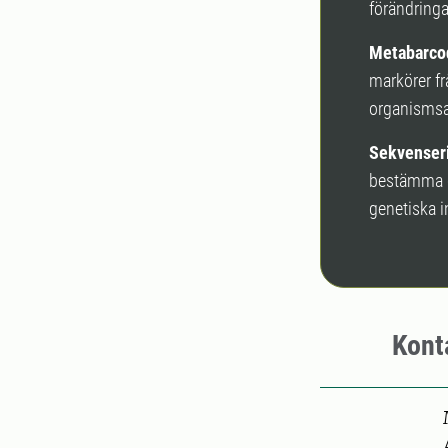
förändringa
Metabarco
markörer fr
organism­sa
Sekvenser
bestämma de
genetiska i
Kont
Pers