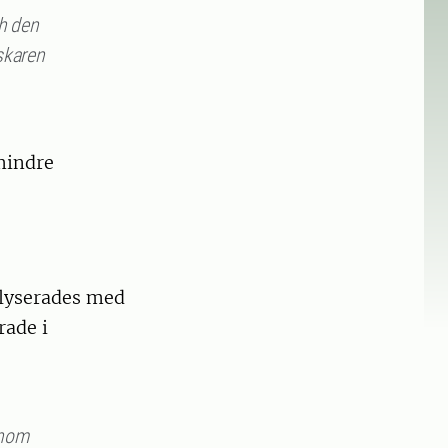
ch den
skaren
 mindre
alyserades med
rade i
inom