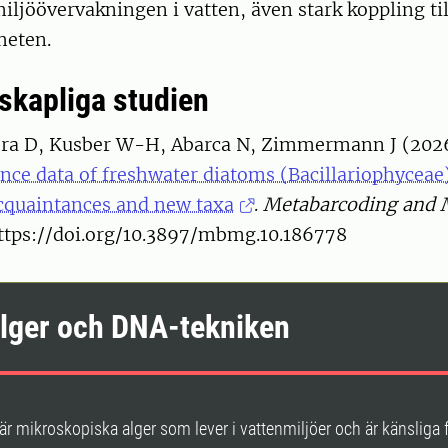
iljöövervakningen i vatten, även stark koppling ti
heten.
skapliga studien
ra D, Kusber W-H, Abarca N, Zimmermann J (202
nce data of freshwater diatoms (Bacillariophyceae
cquaintances and new taxa
.
Metabarcoding and
https://doi.org/10.3897/mbmg.10.186778
alger och DNA-tekniken
är mikroskopiska alger som lever i vattenmiljöer och är känsliga 