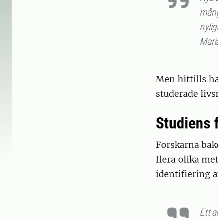
mång
nyli
Maria
Men hittills ha
studerade livs
Studiens 
Forskarna bak
flera olika me
identifiering 
Ett a