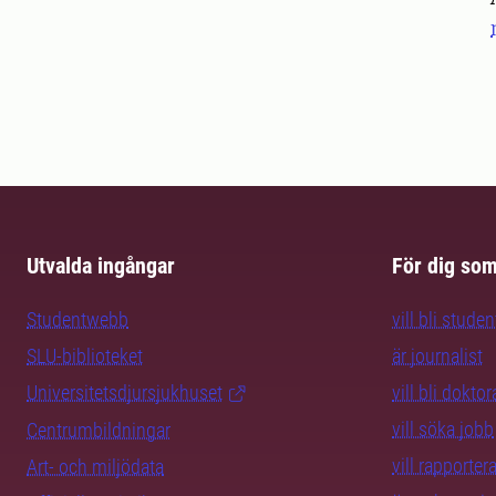
Utvalda ingångar
För dig so
Studentwebb
vill bli studen
SLU-biblioteket
är journalist
Universitetsdjursjukhuset
vill bli dokto
vill söka jobb
Centrumbildningar
vill rapporte
Art- och miljödata