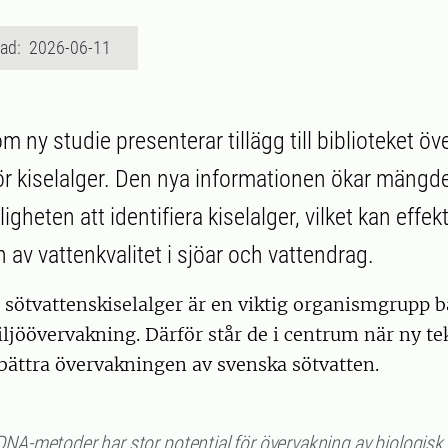
rad: 2026-06-11
 ny studie presenterar tillägg till biblioteket ö
ör kiselalger. Den nya informationen ökar mängd
igheten att identifiera kiselalger, vilket kan effek
av vattenkvalitet i sjöar och vattendrag.
sötvattenskiselalger är en viktig organismgrupp b
ljöövervakning. Därför står de i centrum när ny te
rbättra övervakningen av svenska sötvatten.
DNA-metoder har stor potential för övervakning av biologisk