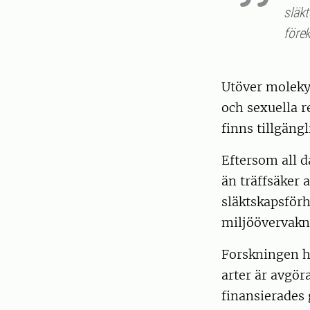
släk
före
Utöver moleky
och sexuella r
finns tillgängl
Eftersom all d
än träffsäker 
släktskapsförh
miljöövervakn
Forskningen h
arter är avgöra
finansierades