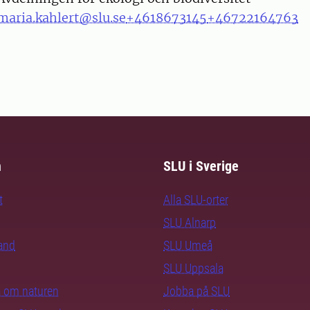
maria.kahlert@slu.se
+4618673145
+46722164763
m
SLU i Sverige
t
Alla SLU-orter
SLU Alnarp
rand
SLU Umeå
SLU Uppsala
ra om naturen
Jobba på SLU