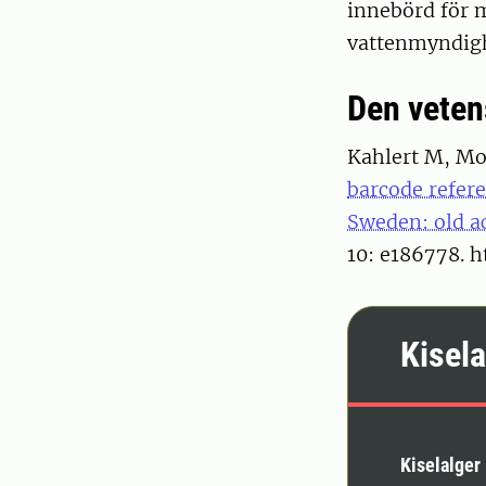
innebörd för m
vattenmyndig
Den veten
Kahlert M, Mo
barcode refere
Sweden: old a
10: e186778. 
Kisel
Kiselalger