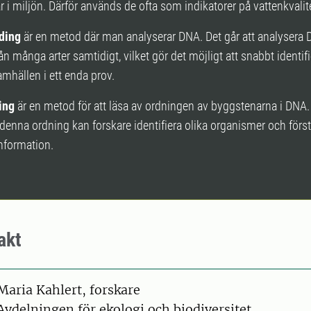
r i miljön. Därför används de ofta som indikatorer på vattenkvalit
ding
är en metod där man analyserar DNA. Det går att analysera
ån många arter samtidigt, vilket gör det möjligt att snabbt identifi
mhällen i ett enda prov.
ing
är en metod för att läsa av ordningen av byggstenarna i DNA
nna ordning kan forskare identifiera olika organismer och förs
nformation.
akt
on
Maria Kahlert, forskare
Avdelningen för ekologi och biodiversitet