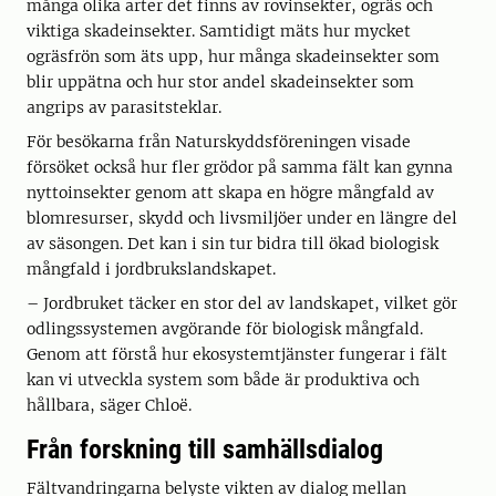
många olika arter det finns av rovinsekter, ogräs och
viktiga skadeinsekter. Samtidigt mäts hur mycket
ogräsfrön som äts upp, hur många skadeinsekter som
blir uppätna och hur stor andel skadeinsekter som
angrips av parasitsteklar.
För besökarna från Naturskyddsföreningen visade
försöket också hur fler grödor på samma fält kan gynna
nyttoinsekter genom att skapa en högre mångfald av
blomresurser, skydd och livsmiljöer under en längre del
av säsongen. Det kan i sin tur bidra till ökad biologisk
mångfald i jordbrukslandskapet.
– Jordbruket täcker en stor del av landskapet, vilket gör
odlingssystemen avgörande för biologisk mångfald.
Genom att förstå hur ekosystemtjänster fungerar i fält
kan vi utveckla system som både är produktiva och
hållbara, säger Chloë.
Från forskning till samhällsdialog
Fältvandringarna belyste vikten av dialog mellan