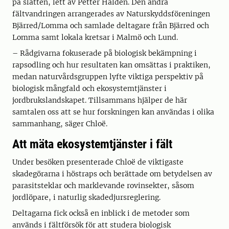
på slätten, lett av Petter Haldén. Den andra
fältvandringen arrangerades av Naturskyddsföreningen
Bjärred/Lomma och samlade deltagare från Bjärred och
Lomma samt lokala kretsar i Malmö och Lund.
– Rådgivarna fokuserade på biologisk bekämpning i
rapsodling och hur resultaten kan omsättas i praktiken,
medan naturvårdsgruppen lyfte viktiga perspektiv på
biologisk mångfald och ekosystemtjänster i
jordbrukslandskapet. Tillsammans hjälper de här
samtalen oss att se hur forskningen kan användas i olika
sammanhang, säger Chloë.
Att mäta ekosystemtjänster i fält
Under besöken presenterade Chloë de viktigaste
skadegörarna i höstraps och berättade om betydelsen av
parasitsteklar och marklevande rovinsekter, såsom
jordlöpare, i naturlig skadedjursreglering.
Deltagarna fick också en inblick i de metoder som
används i fältförsök för att studera biologisk