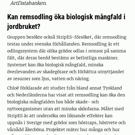
ArtDatabanken.
Kan remsodling öka biologisk mångfald i
jordbruket?
Gruppen besökte också StripES-försöket, där remsodling
testas under svenska förhållanden. Remsodling är ett
odlingssystem där olika grödor odlas i remsor på samma
fält, där deras bredd bestäms av befintliga maskiner.
Systemet kan öka biologisk mångfald, minska
överlevanden av skadegörare och förbättra utnyttjandet
av resurser som ljus, vatten och näring.
Chloë förklarade att studier från bland annat Tyskland
och Nederländerna har visat att remsodling kan öka den
biologiska mångfalden hos både skade- och
nyttoorganismer utan att minska skördarna. Målet med
StripES är att undersöka om liknande effekter kan
uppnås i Sverige med grödor som höstraps, höstvete och
vårsådd åkerböna. Projektet mäter hur många och hur