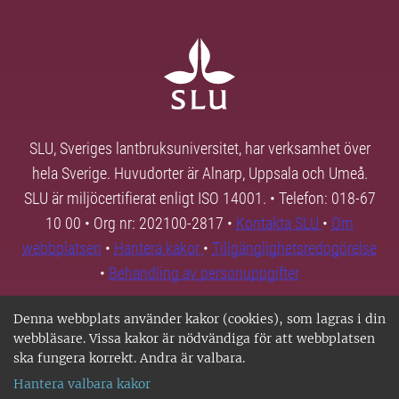
SLU, Sveriges lantbruksuniversitet, har verksamhet över
hela Sverige. Huvudorter är Alnarp, Uppsala och Umeå.
SLU är miljöcertifierat enligt ISO 14001. • Telefon: 018-67
10 00 • Org nr: 202100-2817 •
Kontakta SLU
•
Om
webbplatsen
•
Hantera kakor
•
Tillgänglighetsredogörelse
•
Behandling av personuppgifter
Denna webbplats använder kakor (cookies), som lagras i din
webbläsare. Vissa kakor är nödvändiga för att webbplatsen
ska fungera korrekt. Andra är valbara.
Hantera valbara kakor