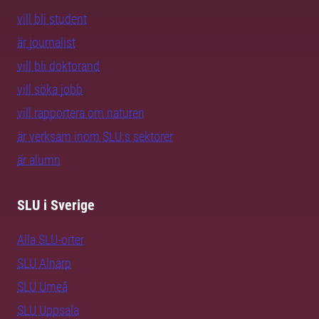
vill bli student
är journalist
vill bli doktorand
vill söka jobb
vill rapportera om naturen
är verksam inom SLU:s sektorer
är alumn
SLU i Sverige
Alla SLU-orter
SLU Alnarp
SLU Umeå
SLU Uppsala