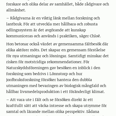
forskare och olika delar av samhället, både rådgivare och
allmänhet.
– Rådgivarna är en viktig länk mellan forskning och
lantbruk. För att utveckla mer hållbara och robusta
odlingssystem är det avgörande att kunskap
kommuniceras och används i praktiken, säger Chloë.
Hon betonar också värdet av gemensamma fältbesök där
olika aktörer möts. Det skapar en gemensam förståelse
för nya utmaningar och lösningar. Samtidigt minskar det
risken för motstridiga rekommendationer. För
Naturskyddsföreningen gav besöken en inblick i den
forskning som bedrivs i Lönnstorp och hur
jordbruksforskning försöker hantera den dubbla
utmaningen med bevaringen av biologisk mångfald och
hållbar livsmedelsproduktion i ett föränderligt klimat.
– Att vara ute i fält och se försöken direkt är ett
kraftfullt sätt att väcka intresse och skapa utrymme för
samtal och lärande mellan olika perspektiv. Sådana