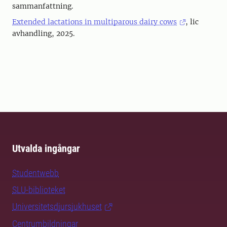
sammanfattning.
Extended lactations in multiparous dairy cows
, lic
avhandling, 2025.
Utvalda ingångar
Studentwebb
SLU-biblioteket
Universitetsdjursjukhuset
Centrumbildningar