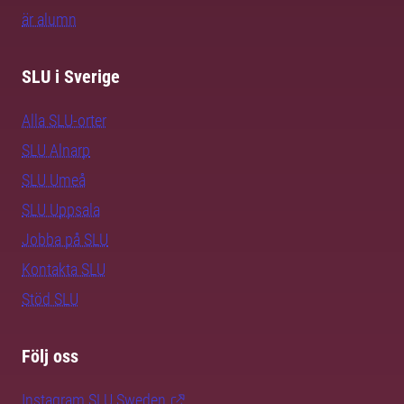
är alumn
SLU i Sverige
Alla SLU-orter
SLU Alnarp
SLU Umeå
SLU Uppsala
Jobba på SLU
Kontakta SLU
Stöd SLU
Följ oss
Instagram SLU.Sweden