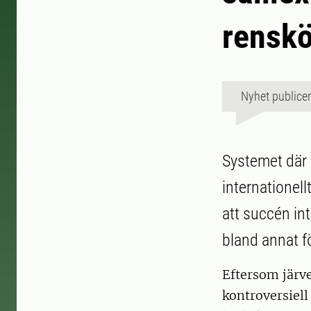
renskö
Nyhet publice
Systemet där 
internationell
att succén int
bland annat f
Eftersom järve
kontroversiell