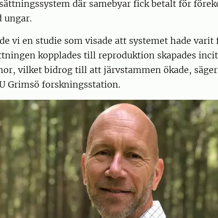
rsättningssystem där samebyar fick betalt för före
 ungar.
de vi en studie som visade att systemet hade varit
tningen kopplades till reproduktion skapades inci
or, vilket bidrog till att järvstammen ökade, säger
LU Grimsö forskningsstation.