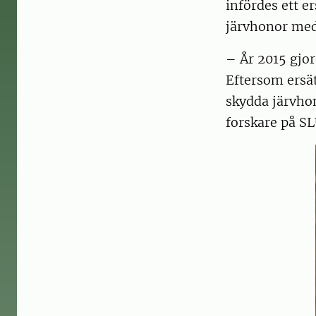
infördes ett e
järvhonor med
– År 2015 gjor
Eftersom ersät
skydda järvhon
forskare på S