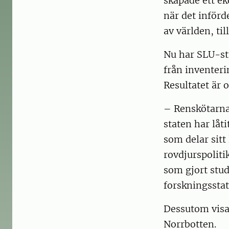
skapade ett ek
när det inför
av världen, til
Nu har SLU-stu
från inventeri
Resultatet är 
– Renskötarna
staten har låt
som delar sitt
rovdjurspoliti
som gjort stu
forskningsstat
Dessutom visa
Norrbotten.