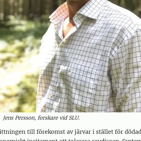
Jens Persson, forskare vid SLU.
ättningen till förekomst av järvar i stället för döda