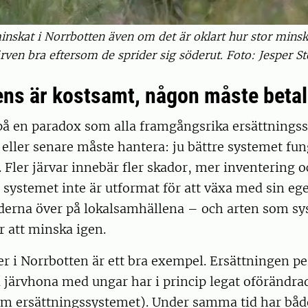
minskat i Norrbotten även om det är oklart hur stor minsk
järven bra eftersom de sprider sig söderut. Foto: Jesper 
ns är kostsamt, någon måste betal
 på en paradox som alla framgångsrika ersättnings
 eller senare måste hantera: ju bättre systemet fun
t. Fler järvar innebär fler skador, mer inventering 
 systemet inte är utformat för att växa med sin e
aderna över på lokalsamhällena – och arten som sy
r att minska igen.
 i Norrbotten är ett bra exempel. Ersättningen pe
järvhona med ungar har i princip legat oförändra
 om ersättningssystemet). Under samma tid har båd