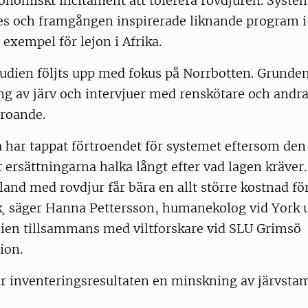
onomiskt incitament att tolerera rovdjuren. System
des och framgången inspirerade liknande program i
l exempel för lejon i Afrika.
dien följts upp med fokus på Norrbotten. Grunden 
ng av järv och intervjuer med renskötare och andra
oroande.
 har tappat förtroendet för systemet eftersom den
it ersättningarna halka långt efter vad lagen kräver.
 land med rovdjur får bära en allt större kostnad fö
k¸ säger Hanna Pettersson, humanekolog vid York u
dien tillsammans med viltforskare vid SLU Grimsö
ion.
r inventeringsresultaten en minskning av järvsta