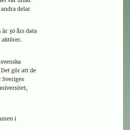
et var unikt
 andra delar
är 30 års data
 aktörer.
 svenska
 Det gör att de
r Sveriges
niversitet,
mmen i