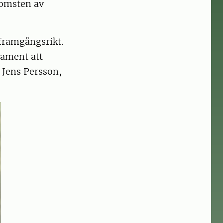
komsten av
 framgångsrikt.
tament att
 Jens Persson,