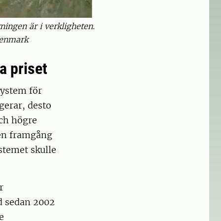
ningen är i verkligheten.
Stenmark
a priset
system för
gerar, desto
och högre
gen framgång
stemet skulle
r
d sedan 2002
e