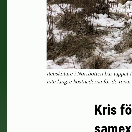
Renskötare i Norrbotten har tappat f
inte längre kostnaderna för de renar 
Kris f
samexi