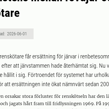
tare
rad: 2026-06-01
renskötare får ersättning för järvar i renbetesom
t efter att järvstammen hade återhämtat sig. Nu v
e hållit i sig. Förtroendet för systemet har urholka
ör att ersättningen inte ökat nämnvärt sedan 200
n orsakar stora förluster för renskötseln har den l
 och jagats hårt fram till fridlysningen 1969. På 19