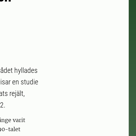
rådet hyllades
isar en studie
ts rejält,
2.
änge varit
90-talet