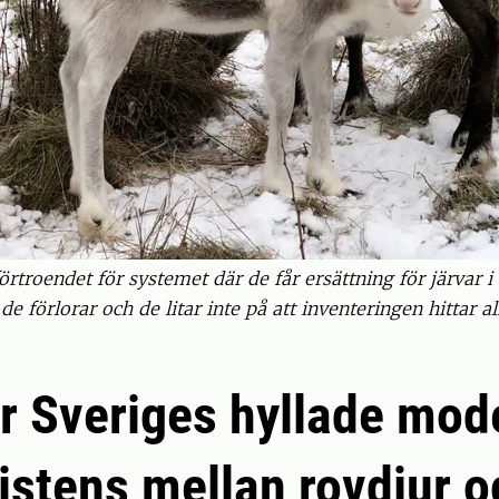
örtroendet för systemet där de får ersättning för järvar 
de förlorar och de litar inte på att inventeringen hittar a
ör Sveriges hyllade mode
stens mellan rovdjur o