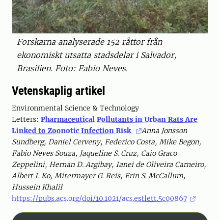
Forskarna analyserade 152 råttor från
ekonomiskt utsatta stadsdelar i Salvador,
Brasilien. Foto: Fabio Neves.
Vetenskaplig artikel
Environmental Science & Technology
Letters:
Pharmaceutical Pollutants in Urban Rats Are
Linked to Zoonotic Infection Risk
Anna Jonsson
Sundberg, Daniel Cerveny, Federico Costa, Mike Begon,
Fabio Neves Souza, Jaqueline S. Cruz, Caio Graco
Zeppelini, Hernan D. Argibay, Ianei de Oliveira Carneiro,
Albert I. Ko, Mitermayer G. Reis, Erin S. McCallum,
Hussein Khalil
https://pubs.acs.org/doi/10.1021/acs.estlett.5c00867