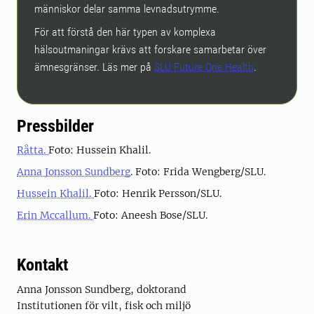
människor delar samma levnadsutrymme.
För att förstå den här typen av komplexa
hälsoutmaningar krävs att forskare samarbetar över
ämnesgränser. Läs mer på
SLU Future One Health
.
Pressbilder
Råtta.
Foto: Hussein Khalil.
Anna Jonsson Sundberg
. Foto: Frida Wengberg/SLU.
Hussein Khalil.
Foto: Henrik Persson/SLU.
Erin Mccallum.
Foto: Aneesh Bose/SLU.
Kontakt
Anna Jonsson Sundberg, doktorand
Institutionen för vilt, fisk och miljö