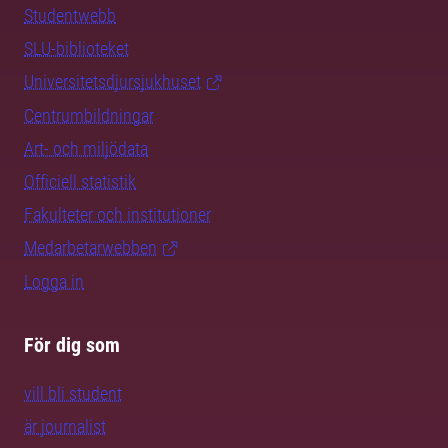
Studentwebb
SLU-biblioteket
Universitetsdjursjukhuset
Centrumbildningar
Art- och miljödata
Officiell statistik
Fakulteter och institutioner
Medarbetarwebben
Logga in
För dig som
vill bli student
är journalist