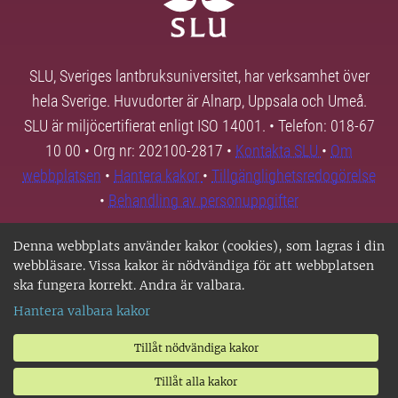
SLU, Sveriges lantbruksuniversitet, har verksamhet över
hela Sverige. Huvudorter är Alnarp, Uppsala och Umeå.
SLU är miljöcertifierat enligt ISO 14001. • Telefon: 018-67
10 00 • Org nr: 202100-2817 •
Kontakta SLU
•
Om
webbplatsen
•
Hantera kakor
•
Tillgänglighetsredogörelse
•
Behandling av personuppgifter
Denna webbplats använder kakor (cookies), som lagras i din
webbläsare. Vissa kakor är nödvändiga för att webbplatsen
ska fungera korrekt. Andra är valbara.
Hantera valbara kakor
Tillåt nödvändiga kakor
Tillåt alla kakor