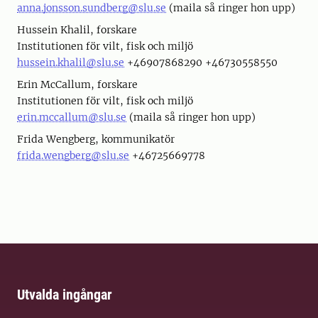
anna.jonsson.sundberg@slu.se
(maila så ringer hon upp)
Hussein Khalil, forskare
Institutionen för vilt, fisk och miljö
hussein.khalil@slu.se
+46907868290 +46730558550
Erin McCallum, forskare
Institutionen för vilt, fisk och miljö
erin.mccallum@slu.se
(maila så ringer hon upp)
Frida Wengberg, kommunikatör
frida.wengberg@slu.se
+46725669778
Utvalda ingångar