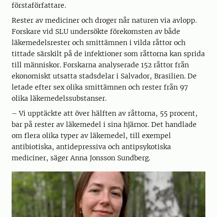
förstaförfattare.
Rester av mediciner och droger når naturen via avlopp.
Forskare vid SLU undersökte förekomsten av både
läkemedelsrester och smittämnen i vilda råttor och
tittade särskilt på de infektioner som råttorna kan sprida
till människor. Forskarna analyserade 152 råttor från
ekonomiskt utsatta stadsdelar i Salvador, Brasilien. De
letade efter sex olika smittämnen och rester från 97
olika läkemedelssubstanser.
– Vi upptäckte att över hälften av råttorna, 55 procent,
bar på rester av läkemedel i sina hjärnor. Det handlade
om flera olika typer av läkemedel, till exempel
antibiotiska, antidepressiva och antipsykotiska
mediciner, säger Anna Jonsson Sundberg.