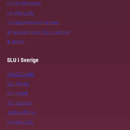
vill bli doktorand
vill söka jobb
vill rapportera om naturen
är verksam inom SLU:s sektorer
är alumn
SLU i Sverige
Alla SLU-orter
SLU Alnarp
SLU Umeå
SLU Uppsala
Jobba på SLU
Kontakta SLU