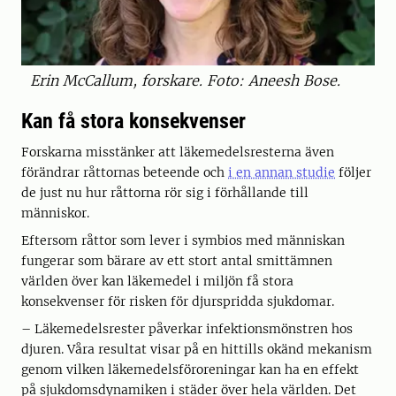
Erin McCallum, forskare. Foto: Aneesh Bose.
Kan få stora konsekvenser
Forskarna misstänker att läkemedelsresterna även
förändrar råttornas beteende och
i en annan studie
följer
de just nu hur råttorna rör sig i förhållande till
människor.
Eftersom råttor som lever i symbios med människan
fungerar som bärare av ett stort antal smittämnen
världen över kan läkemedel i miljön få stora
konsekvenser för risken för djurspridda sjukdomar.
– Läkemedelsrester påverkar infektionsmönstren hos
djuren. Våra resultat visar på en hittills okänd mekanism
genom vilken läkemedelsföroreningar kan ha en effekt
på sjukdomsdynamiken i städer över hela världen. Det