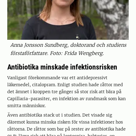
Anna Jonsson Sundberg, doktorand och studiens
förstaförfattare. Foto: Frida Wengberg.
Antibiotika minskade infektionsrisken
Vanligast förekommande var ett antidepressivt
läkemedel, citalopram. Enligt studien hade råttor med
det ämnet i kroppen tre gånger så stor risk att bära på
Capillaria-parasiter, en infektion av rundmask som kan
smitta människor.
Även antibiotika stack ut i studien. Det visade sig
däremot kunna minska risken för vissa infektioner hos
råttorna. De råttor som bar på rester av antibiotika hade
91 % lägre risk att bära på leptospira-bakterier, en