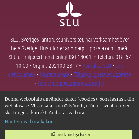
SLU, Sveriges lantbruksuniversitet, har verksamhet över
hela Sverige. Huvudorter är Alnarp, Uppsala och Umeå.
SLU är miljöcertifierat enligt ISO 14001. • Telefon: 018-67
10 00 • Org nr: 202100-2817 •
Kontakta SLU
•
Om
webbplatsen
•
Hantera kakor
•
Tillgänglighetsredogörelse
•
Behandling av personuppgifter
Denna webbplats använder kakor (cookies), som lagras i din
webbläsare. Vissa kakor är nödvändiga för att webbplatsen
ska fungera korrekt. Andra är valbara.
Hantera valbara kakor
Tillåt nödvändiga kakor