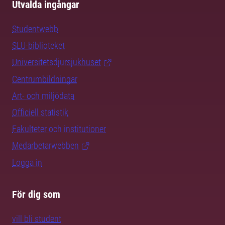
Utvalda ingångar
Studentwebb
SLU-biblioteket
Universitetsdjursjukhuset
Centrumbildningar
Art- och miljödata
Officiell statistik
Fakulteter och institutioner
Medarbetarwebben
Logga in
För dig som
vill bli student