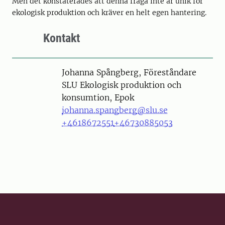
Men det konstaterades att denna fråga inte är unik för
ekologisk produktion och kräver en helt egen hantering.
Kontakt
Person
Johanna Spångberg, Föreståndare
SLU Ekologisk produktion och
konsumtion, Epok
johanna.spangberg@slu.se
+4618672551
+46730885053