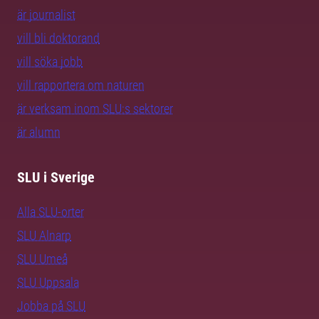
är journalist
vill bli doktorand
vill söka jobb
vill rapportera om naturen
är verksam inom SLU:s sektorer
är alumn
SLU i Sverige
Alla SLU-orter
SLU Alnarp
SLU Umeå
SLU Uppsala
Jobba på SLU