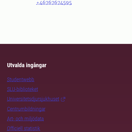
+46767674595
Utvalda ingångar
Studentwebb
SLU-biblioteket
Universitetsdjursjukhuset
Centrumbildningar
Art- och miljödata
Officiell statistik