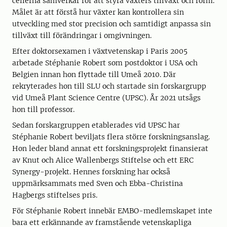
cellerna samverkar för att styra växters tillväxt och form.
Målet är att förstå hur växter kan kontrollera sin
utveckling med stor precision och samtidigt anpassa sin
tillväxt till förändringar i omgivningen.
Efter doktorsexamen i växtvetenskap i Paris 2005
arbetade Stéphanie Robert som postdoktor i USA och
Belgien innan hon flyttade till Umeå 2010. Där
rekryterades hon till SLU och startade sin forskargrupp
vid Umeå Plant Science Centre (UPSC). År 2021 utsågs
hon till professor.
Sedan forskargruppen etablerades vid UPSC har
Stéphanie Robert beviljats flera större forskningsanslag.
Hon leder bland annat ett forskningsprojekt finansierat
av Knut och Alice Wallenbergs Stiftelse och ett ERC
Synergy-projekt. Hennes forskning har också
uppmärksammats med Sven och Ebba-Christina
Hagbergs stiftelses pris.
För Stéphanie Robert innebär EMBO-medlemskapet inte
bara ett erkännande av framstående vetenskapliga