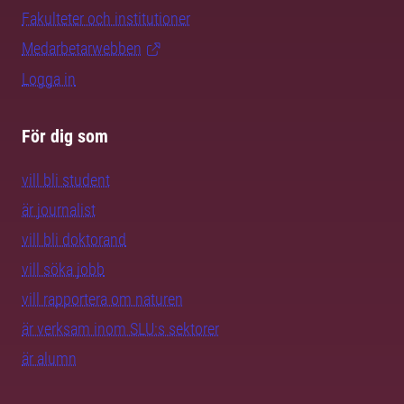
Fakulteter och institutioner
Medarbetarwebben
Logga in
För dig som
vill bli student
är journalist
vill bli doktorand
vill söka jobb
vill rapportera om naturen
är verksam inom SLU:s sektorer
är alumn