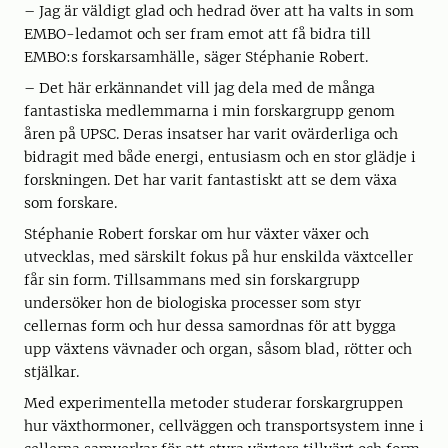
– Jag är väldigt glad och hedrad över att ha valts in som
EMBO-ledamot och ser fram emot att få bidra till
EMBO:s forskarsamhälle, säger Stéphanie Robert.
– Det här erkännandet vill jag dela med de många
fantastiska medlemmarna i min forskargrupp genom
åren på UPSC. Deras insatser har varit ovärderliga och
bidragit med både energi, entusiasm och en stor glädje i
forskningen. Det har varit fantastiskt att se dem växa
som forskare.
Stéphanie Robert forskar om hur växter växer och
utvecklas, med särskilt fokus på hur enskilda växtceller
får sin form. Tillsammans med sin forskargrupp
undersöker hon de biologiska processer som styr
cellernas form och hur dessa samordnas för att bygga
upp växtens vävnader och organ, såsom blad, rötter och
stjälkar.
Med experimentella metoder studerar forskargruppen
hur växthormoner, cellväggen och transportsystem inne i