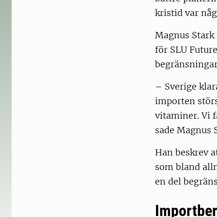
kristid var nå
Magnus Stark
för SLU Future
begränsningar 
– Sverige klar
importen störs
vitaminer. Vi 
sade Magnus S
Han beskrev at
som bland allm
en del begrän
Importbe