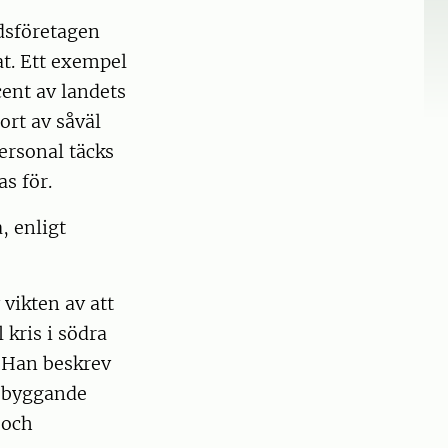
rdsföretagen
t. Ett exempel
cent av landets
ort av såväl
ersonal täcks
as för.
, enligt
vikten av att
 kris i södra
. Han beskrev
rebyggande
 och