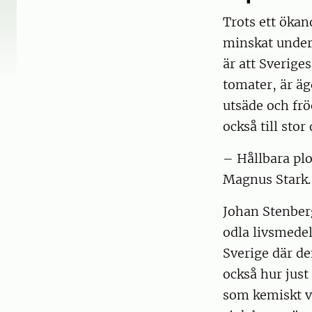
Trots ett ökan
minskat under 
är att Sverige
tomater, är äg
utsäde och fr
också till sto
– Hållbara plo
Magnus Stark.
Johan Stenberg
odla livsmedel
Sverige där de
också hur just
som kemiskt v