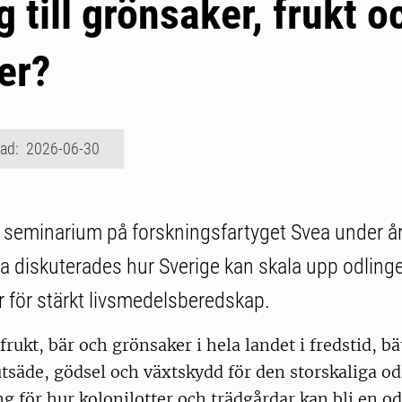
g till grönsaker, frukt o
der?
rad: 2026-06-30
 seminarium på forskningsfartyget Svea under å
 diskuterades hur Sverige kan skala upp odlinge
 för stärkt livsmedelsberedskap.
rukt, bär och grönsaker i hela landet i fredstid, bä
utsäde, gödsel och växtskydd för den storskaliga o
ng för hur kolonilotter och trädgårdar kan bli en od