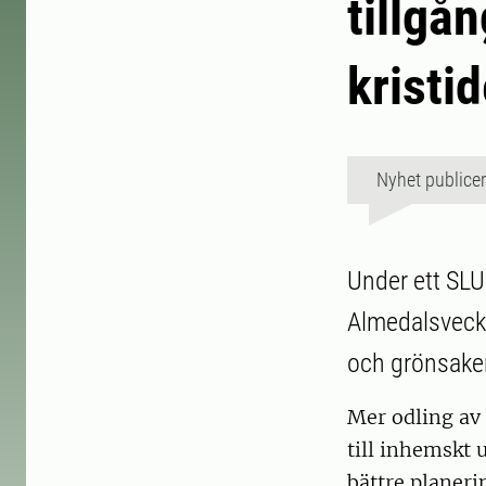
tillgån
kristi
Nyhet publice
Under ett SLU
Almedalsvecka
och grönsaker
Mer odling av f
till inhemskt 
bättre planeri