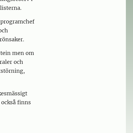
listerna.
 programchef
och
grönsaker.
rotein men om
raler och
tstörning,
rkesmässigt
 också finns