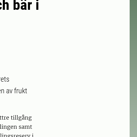
ch bär i
rets
n av frukt
ttre tillgång
dlingen samt
lingsreserv i