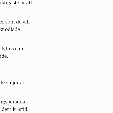
ktigaste är att
er som de vill
kt odlade
 lyftes som
nde.
e väljer att
ongspersonal
det i kristid.