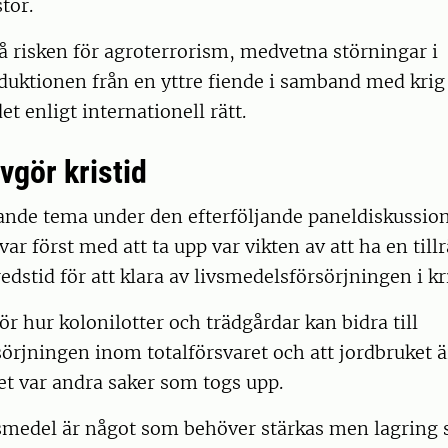
tor.
å risken för agroterrorism, medvetna störningar i
uktionen från en yttre fiende i samband med krig e
t enligt internationell rätt.
vgör kristid
nde tema under den efterföljande paneldiskussi
ar först med att ta upp var vikten av att ha en tillr
edstid för att klara av livsmedelsförsörjningen i kri
ör hur kolonilotter och trädgårdar kan bidra till
örjningen inom totalförsvaret och att jordbruket är
ret var andra saker som togs upp.
vsmedel är något som behöver stärkas men lagring 