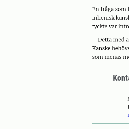
En fråga som l
inhemsk kunsk
tyckte var intr
– Detta med at
Kanske behövs 
som menas med 
Kont
Pers