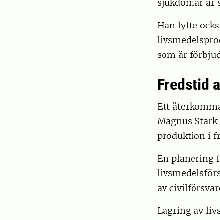
sjukdomar är s
Han lyfte ocks
livsmedelsprod
som är förbjude
Fredstid a
Ett återkomma
Magnus Stark v
produktion i fr
En planering f
livsmedelsförs
av civilförsva
Lagring av li