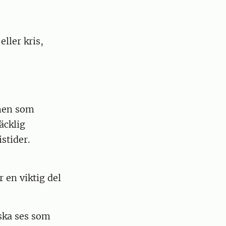
ller kris,
onen som
äcklig
stider.
 en viktig del
ska ses som