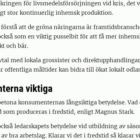
äkringen för livsmedelsförsörjningen vid kris, det vi
ligt stor kontinuerlig inhemsk produktion.
t förstå att de gröna näringarna är framtidsbransch
också som en viktig pusselbit för att få mer inhems
kt och bär.
al med lokala grossister och direktupphandlingar
 offentliga måltider kan bidra till ökat lokalt odla
erna viktiga
etona konsumenternas långsiktiga betydelse. Vad d
 som produceras i fredstid, enligt Magnus Stark.
kså ledarskapets betydelse vid utbildning av säs
v bra arbetslag. Klarar vi det i fredstid så klarar vi 