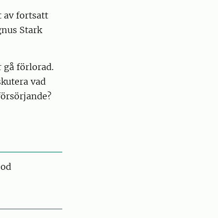
 av fortsatt
nus Stark
 gå förlorad.
skutera vad
försörjande?
ood