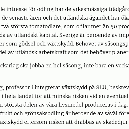
de intresse för odling har de yrkesmässiga trädgå
de senaste åren och det utländska ägandet har öka
s två största tomatodlare, som odlar mer än 50 pro
da av utländskt kapital. Sverige är beroende av imp
öer som gödsel och växtskydd. Behovet av säsongsp
r del av utländsk arbetskraft som det behöver planer
ckarlag ska jobba en hel säsong, inte bara en vecka
, professor i integrerat växtskydd på SLU, beskrev 
 i hela landet för att minska risken vid en eventuell
n största delen av våra livsmedel produceras i dag
 frukt och grönsaksodling är beroende av såväl fö
äxtskydd eftersom risken att drabbas av skadedjur