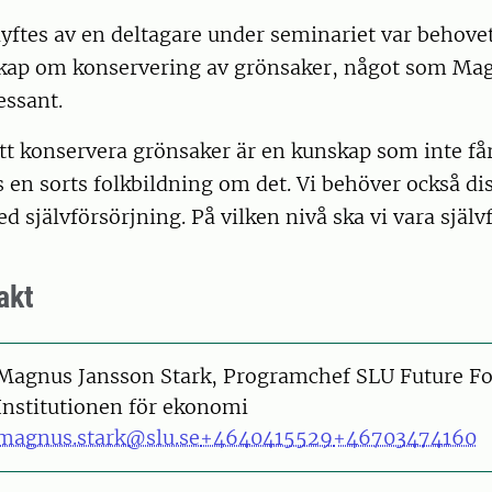
yftes av en deltagare under seminariet var behovet
ap om konservering av grönsaker, något som Mag
essant.
t konservera grönsaker är en kunskap som inte får
en sorts folkbildning om det. Vi behöver också di
självförsörjning. På vilken nivå ska vi vara själv
akt
on
Magnus Jansson Stark, Programchef SLU Future F
Institutionen för ekonomi
magnus.stark@slu.se
+4640415529
+46703474160