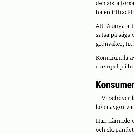
den sista förs
ha en tillräck
Att få unga at
satsa på sågs 
grönsaker, fru
Kommunala avt
exempel på hur
Konsument
– Vi behöver b
köpa avgör vad
Han nämnde oc
och skapandet a