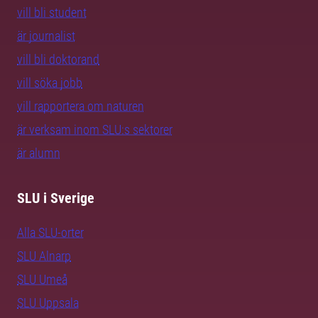
vill bli student
är journalist
vill bli doktorand
vill söka jobb
vill rapportera om naturen
är verksam inom SLU:s sektorer
är alumn
SLU i Sverige
Alla SLU-orter
SLU Alnarp
SLU Umeå
SLU Uppsala