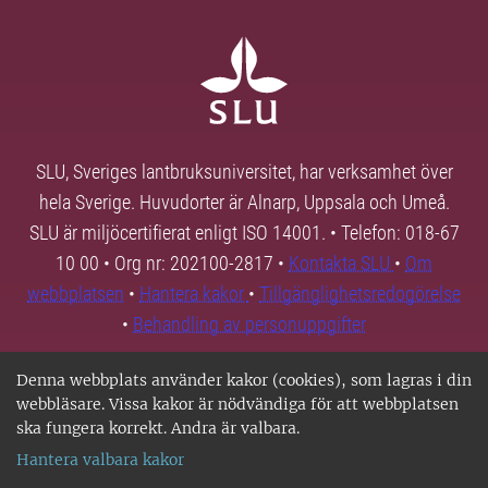
SLU, Sveriges lantbruksuniversitet, har verksamhet över
hela Sverige. Huvudorter är Alnarp, Uppsala och Umeå.
SLU är miljöcertifierat enligt ISO 14001. • Telefon: 018-67
10 00 • Org nr: 202100-2817 •
Kontakta SLU
•
Om
webbplatsen
•
Hantera kakor
•
Tillgänglighetsredogörelse
•
Behandling av personuppgifter
Denna webbplats använder kakor (cookies), som lagras i din
webbläsare. Vissa kakor är nödvändiga för att webbplatsen
ska fungera korrekt. Andra är valbara.
Hantera valbara kakor