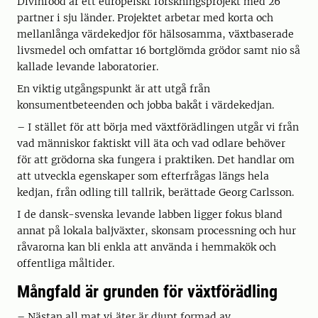
Divinfood är ett europeiskt forskningsprojekt med 26
partner i sju länder. Projektet arbetar med korta och
mellanlånga värdekedjor för hälsosamma, växtbaserade
livsmedel och omfattar 16 bortglömda grödor samt nio så
kallade levande laboratorier.
En viktig utgångspunkt är att utgå från
konsumentbeteenden och jobba bakåt i värdekedjan.
– I stället för att börja med växtförädlingen utgår vi från
vad människor faktiskt vill äta och vad odlare behöver
för att grödorna ska fungera i praktiken. Det handlar om
att utveckla egenskaper som efterfrågas längs hela
kedjan, från odling till tallrik, berättade Georg Carlsson.
I de dansk-svenska levande labben ligger fokus bland
annat på lokala baljväxter, skonsam processning och hur
råvarorna kan bli enkla att använda i hemmakök och
offentliga måltider.
Mångfald är grunden för växtförädling
– Nästan all mat vi äter är djupt formad av