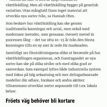
växtförädling. Men all växtförädling bygger på genetisk
variation. Utan mångfald finns inget material att
utveckla nya sorter från, sa Hannah Ohm.
Hon beskrev hur växtförädling kan ske genom
traditionella korsningar och urval, men också med
modernare metoder, som gensaxar. Oavsett metod är
processen lång – det tar ofta 10–15 år från den första
korsningen tills en ny sort är redo för marknaden.
Samtidigt ser förutsättningarna olika ut beroende på hur
växtförädlingen organiseras, och framtagandet av nya
sorter kan ske på olika nivåer och med olika grad av
samverkan. Som exempel lyftes både industriella system
med fokus på hög avkastning och mer deltagarbaserade
modeller där odlare, forskare och andra aktörer
tillsammans utvecklar sorter anpassade till t.ex. lokala
behov.
Fröets väg behöver bli kortare