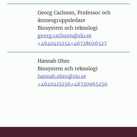
Person
Georg Carlsson, Professor och
ämnesgruppsledare
Biosystem och teknologi
georg.carlsson@slu.se
+4640415254
+46738026527
Person
Hannah Ohm
Biosystem och teknologi
hannah.ohm@slu.se
+4640415256
+46730965250