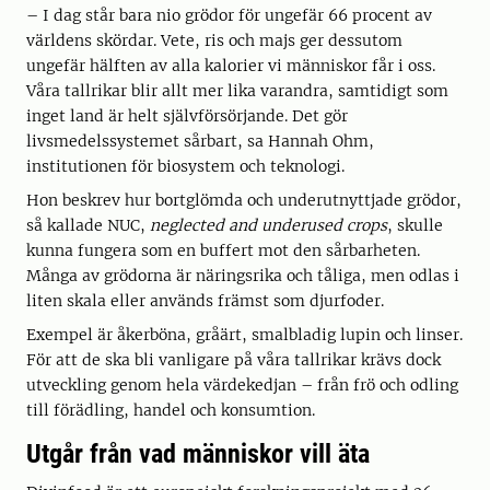
– I dag står bara nio grödor för ungefär 66 procent av
världens skördar. Vete, ris och majs ger dessutom
ungefär hälften av alla kalorier vi människor får i oss.
Våra tallrikar blir allt mer lika varandra, samtidigt som
inget land är helt självförsörjande. Det gör
livsmedelssystemet sårbart, sa Hannah Ohm,
institutionen för biosystem och teknologi.
Hon beskrev hur bortglömda och underutnyttjade grödor,
så kallade NUC,
neglected and underused crops
, skulle
kunna fungera som en buffert mot den sårbarheten.
Många av grödorna är näringsrika och tåliga, men odlas i
liten skala eller används främst som djurfoder.
Exempel är åkerböna, gråärt, smalbladig lupin och linser.
För att de ska bli vanligare på våra tallrikar krävs dock
utveckling genom hela värdekedjan – från frö och odling
till förädling, handel och konsumtion.
Utgår från vad människor vill äta